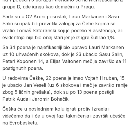
grupe D, gde igraju kao domaćini u Pragu.
Sada su u O2 Areni posustali, Lauri Markanen i Sasu
Salin su ipak bili preveliki zalogaj za Čehe kojima se
vratio Tomaš Satoranski koji je podelio 9 asistencija, ali
evidentnjo nije bio onaj stari jer je iz igre šutirao 1/8.
Sa 34 poena je najefikasniji bio upravo Lauri Markanen
uz 10 uhvaćenih skokova, dok je 23 ubacio Sasu Salin,
Peteri Koponen 14, a Elijas Valtonen meč je završio sa 11
postignutih poena.
U redovima Češke, 22 poena je imao Vojteh Hruban, 15
je ubacio Jan Veseli (uz 6 skokova i meč je završio ranije
zbog 5 ličnih grešaka), dok su po 13 poena postigli
Patrik Auda i Jaromir Bohačik.
Češka će u poslednjem kolu igrati protiv Izraela i
videćemo da li će u ovoj fazi takmičenja i završiti učešće
na Evrobasketu.