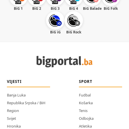
BiG 1
BiG 2
BiG 3
BiG 4
BiG Balade
BiG Folk
BiG iG
BiG Rock
VIJESTI
SPORT
Banja Luka
Fudbal
Republika Srpska / BiH
Košarka
Region
Tenis
Svijet
Odbojka
Hronika
Atletika