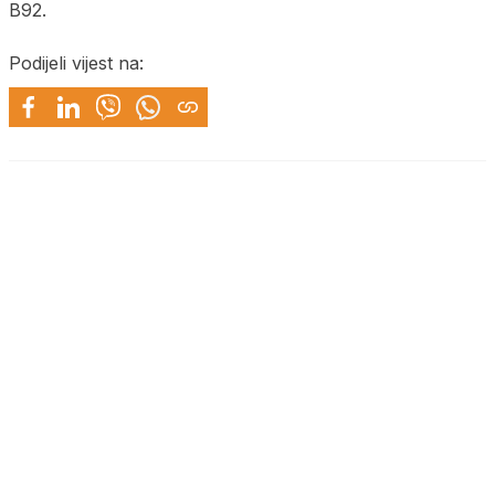
B92.
Podijeli vijest na: