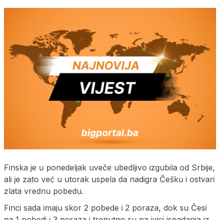
Finska je u ponedeljak uveče ubedljivo izgubila od Srbije,
ali je zato već u utorak uspela da nadigra Češku i ostvari
zlata vrednu pobedu.
Finci sada imaju skor 2 pobede i 2 poraza, dok su Česi
na 1 pobedi i 3 poraza i trenutno su na ivici ispadanja iz