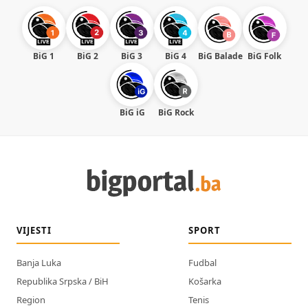
BiG 1
BiG 2
BiG 3
BiG 4
BiG Balade
BiG Folk
BiG iG
BiG Rock
VIJESTI
SPORT
Banja Luka
Fudbal
Republika Srpska / BiH
Košarka
Region
Tenis