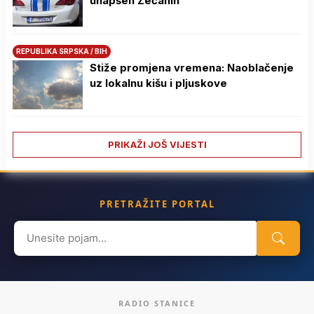
uhapšen Zećanin
REPUBLIKA SRPSKA / BIH
Stiže promjena vremena: Naoblačenje
uz lokalnu kišu i pljuskove
PRIKAŽI JOŠ VIJESTI
PRETRAŽITE PORTAL
Search
for:
RADIO STANICE