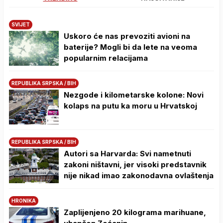
SVIJET
Uskoro će nas prevoziti avioni na
baterije? Mogli bi da lete na veoma
popularnim relacijama
REPUBLIKA SRPSKA / BIH
Nezgode i kilometarske kolone: Novi
kolaps na putu ka moru u Hrvatskoj
REPUBLIKA SRPSKA / BIH
Autori sa Harvarda: Svi nametnuti
zakoni ništavni, jer visoki predstavnik
nije nikad imao zakonodavna ovlaštenja
HRONIKA
Zaplijenjeno 20 kilograma marihuane,