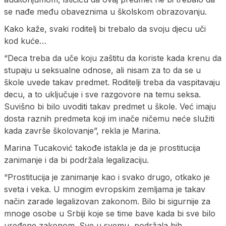
se nađe među obaveznima u školskom obrazovanju.
Kako kaže, svaki roditelj bi trebalo da svoju djecu uči
kod kuće…
“Deca treba da uče koju zaštitu da koriste kada krenu da
stupaju u seksualne odnose, ali nisam za to da se u
škole uvede takav predmet. Roditelji treba da vaspitavaju
decu, a to uključuje i sve razgovore na temu seksa.
Suvišno bi bilo uvoditi takav predmet u škole. Već imaju
dosta raznih predmeta koji im inače ničemu neće služiti
kada završe školovanje”, rekla je Marina.
Marina Tucaković takođe istakla je da je prostitucija
zanimanje i da bi podržala legalizaciju.
“Prostitucija je zanimanje kao i svako drugo, otkako je
sveta i veka. U mnogim evropskim zemljama je takav
način zarade legalizovan zakonom. Bilo bi sigurnije za
mnoge osobe u Srbiji koje se time bave kada bi sve bilo
uređene zakonom. Sve u svemu, podržala bih