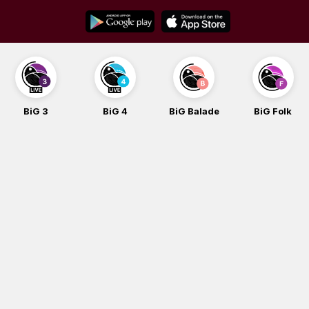
Skip
to
content
BiG 3
BiG 4
BiG Balade
BiG Folk