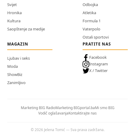
Svijet
Odbojka
Hronika
Atletika
Kultura
Formula 1
Saopštenje za medije
Vaterpolo
Ostali sportovi
MAGAZIN
PRATITE NAS
Facebook
Ljubav i seks
Instagram
Moda
X / Twitter
ShowBiz
Zanimljivo
Marketing BIG Radio
Marketing BIGportal.ba
Mi smo BIG
Vodič oglašavanja
Kontaktirajte nas
© 2026 Jelena Tomić — Sva prava zadržana.