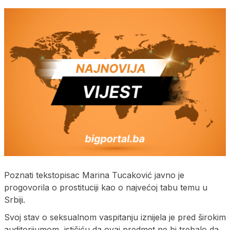
Poznati tekstopisac Marina Tucaković javno je
progovorila o prostituciji kao o najvećoj tabu temu u
Srbiji.
Svoj stav o seksualnom vaspitanju iznijela je pred širokim
auditorijumom, ističiću da ovaj predmet ne bi trebalo da