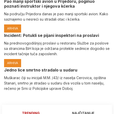
Pao manji sportski avion u Prijedoru, poginuo
poznati instruktor i njegova kćerka
Na području Prijedora danas je pao manji sportski avion. Kako
saznajemo u nesreći su stradali otac i kćerka.
ARHIVA
Incident: Potukli se pijani inspektori na proslavi
Na prednovogodišnjoj proslavi u restoranu Službe za poslove
sa strancima BiH koja je održana protekle sedmice dogodio se
incident tačnije tuča zaposlenih.
ARHIVA
Јedno lice smrtno stradalo u sudaru
Muškarac čiji su inicijali M.M. /43/ iz naselja Cerovica, opština
Stanari, smrtno je stradao u sudaru dva vozila u tom naselju,
rečeno je Srni iz Policijske uprave Doboj.
TRENDING
NAJČITANIJE