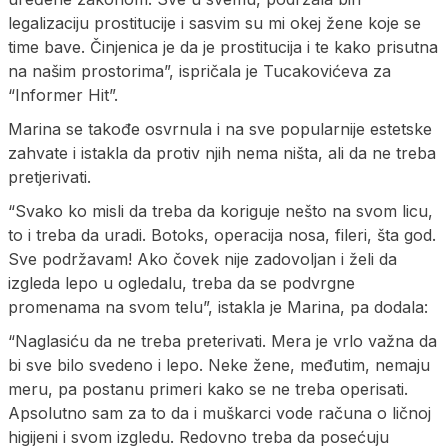
legalizaciju prostitucije i sasvim su mi okej žene koje se
time bave. Činjenica je da je prostitucija i te kako prisutna
na našim prostorima”, ispričala je Tucakovićeva za
“Informer Hit”.
Marina se takođe osvrnula i na sve popularnije estetske
zahvate i istakla da protiv njih nema ništa, ali da ne treba
pretjerivati.
“Svako ko misli da treba da koriguje nešto na svom licu,
to i treba da uradi. Botoks, operacija nosa, fileri, šta god.
Sve podržavam! Ako čovek nije zadovoljan i želi da
izgleda lepo u ogledalu, treba da se podvrgne
promenama na svom telu”, istakla je Marina, pa dodala:
“Naglasiću da ne treba preterivati. Mera je vrlo važna da
bi sve bilo svedeno i lepo. Neke žene, međutim, nemaju
meru, pa postanu primeri kako se ne treba operisati.
Apsolutno sam za to da i muškarci vode računa o ličnoj
higijeni i svom izgledu. Redovno treba da posećuju