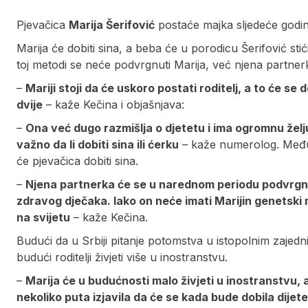
Pjevačica
Marija Šerifović
postaće majka sljedeće godin
Marija će dobiti sina, a beba će u porodicu Šerifović stići
toj metodi se neće podvrgnuti Marija, već njena partner
–
Mariji stoji da će uskoro postati roditelj, a to će se
dvije
– kaže Kečina i objašnjava:
–
Ona već dugo razmišlja o djetetu i ima ogromnu želju
važno da li dobiti sina ili ćerku
– kaže numerolog. Međuti
će pjevačica dobiti sina.
–
Njena partnerka će se u narednom periodu podvrgnuti
zdravog dječaka. Iako on neće imati Marijin genetski ma
na svijetu
– kaže Kečina.
Budući da u Srbiji pitanje potomstva u istopolnim zaje
budući roditelji živjeti više u inostranstvu.
–
Marija će u budućnosti malo živjeti u inostranstvu, a
nekoliko puta izjavila da će se kada bude dobila dijet