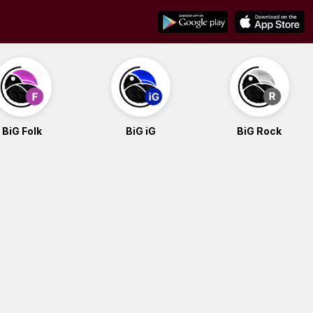
BiG Folk
BiG iG
BiG Rock