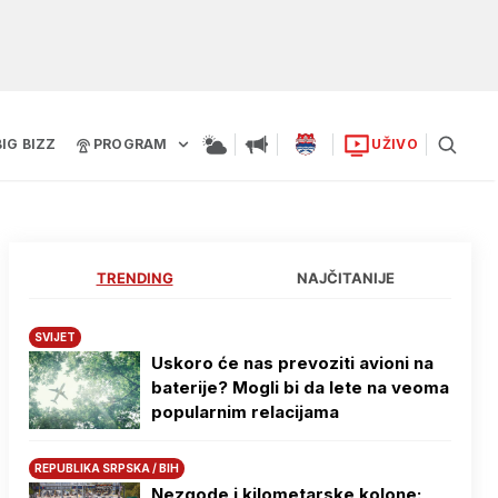
BIG BIZZ
PROGRAM
UŽIVO
TRENDING
NAJČITANIJE
SVIJET
Uskoro će nas prevoziti avioni na
baterije? Mogli bi da lete na veoma
popularnim relacijama
REPUBLIKA SRPSKA / BIH
Nezgode i kilometarske kolone: