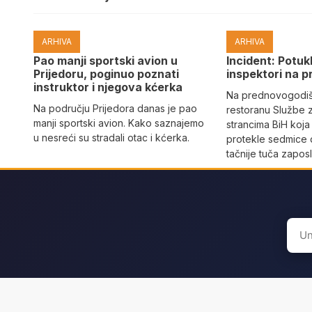
ARHIVA
ARHIVA
Pao manji sportski avion u
Incident: Potukl
Prijedoru, poginuo poznati
inspektori na p
instruktor i njegova kćerka
Na prednovogodišn
Na području Prijedora danas je pao
restoranu Službe 
manji sportski avion. Kako saznajemo
strancima BiH koja
u nesreći su stradali otac i kćerka.
protekle sedmice 
tačnije tuča zaposl
Sear
for: