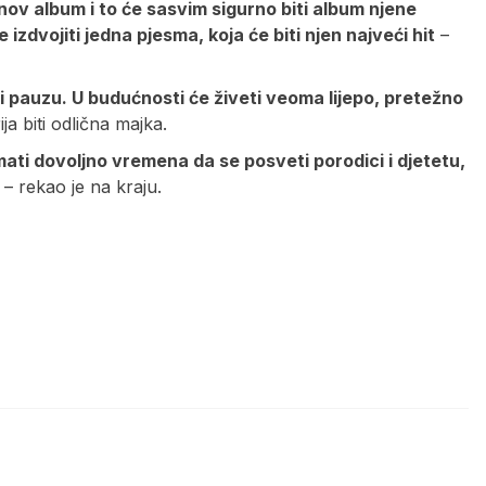
ov album i to će sasvim sigurno biti album njene
izdvojiti jedna pjesma, koja će biti njen najveći hit
–
vi pauzu. U budućnosti će živeti veoma lijepo, pretežno
ja biti odlična majka.
mati dovoljno vremena da se posveti porodici i djetetu,
– rekao je na kraju.