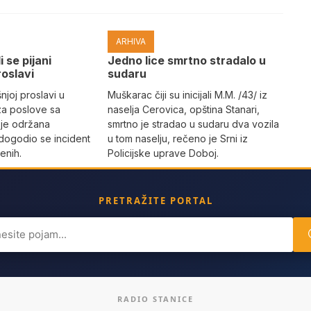
ARHIVA
i se pijani
Јedno lice smrtno stradalo u
roslavi
sudaru
joj proslavi u
Muškarac čiji su inicijali M.M. /43/ iz
za poslove sa
naselja Cerovica, opština Stanari,
 je održana
smrtno je stradao u sudaru dva vozila
dogodio se incident
u tom naselju, rečeno je Srni iz
enih.
Policijske uprave Doboj.
PRETRAŽITE PORTAL
ch
RADIO STANICE