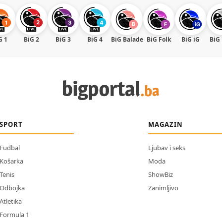
G 1
BiG 2
BiG 3
BiG 4
BiG Balade
BiG Folk
BiG iG
BiG
SPORT
MAGAZIN
Fudbal
Ljubav i seks
Košarka
Moda
Tenis
ShowBiz
Odbojka
Zanimljivo
Atletika
Formula 1