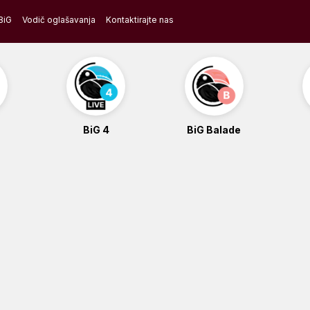
BiG
Vodič oglašavanja
Kontaktirajte nas
BiG 4
BiG Balade