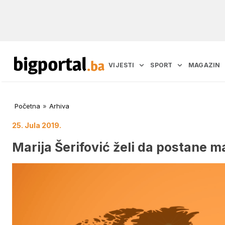
VIJESTI
SPORT
MAGAZIN
Početna
»
Arhiva
25. Jula 2019.
Marija Šerifović želi da postane m