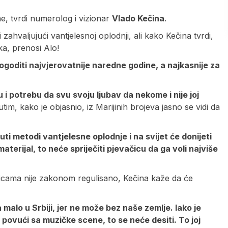
e, tvrdi numerolog i vizionar
Vlado Kečina
.
 zahvaljujući vantjelesnoj oplodnji, ali kako Kečina tvrdi,
ka, prenosi Alo!
 dogoditi najvjerovatnije naredne godine, a najkasnije za
 i potrebu da svu svoju ljubav da nekome i nije joj
m, kako je objasnio, iz Marijinih brojeva jasno se vidi da
 metodi vantjelesne oplodnje i na svijet će donijeti
terijal, to neće spriječiti pjevačicu da ga voli najviše
dnicama nije zakonom regulisano, Kečina kaže da će
 malo u Srbiji, jer ne može bez naše zemlje. Iako je
e povući sa muzičke scene, to se neće desiti. To joj