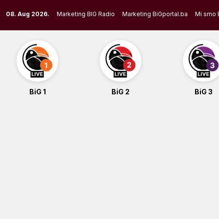
Skip
08. Aug 2026.
Marketing BIG Radio
Marketing BiGportal.ba
Mi smo 
to
content
BiG 1
BiG 2
BiG 3