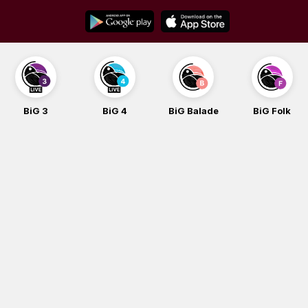
Skip
to
content
BiG 3
BiG 4
BiG Balade
BiG Folk