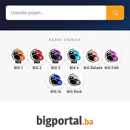
Search
for:
RADIO STANICE
BiG 1
BiG 2
BiG 3
BiG 4
BiG Balade
BiG Folk
BiG iG
BiG Rock