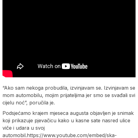
“Ako sam nekoga probudila, izvinjavam se. Izvinjavam se
mom automobilu, mojim prijateljima jer smo se svađali svi
cijelu noć”, poručila je.
Podsjećamo krajem mjeseca augusta objavljen je snimak
koji prikazuje pjevačicu kako u kasne sate nasred ulice
viče i udara u svoj
automobil.https://www.youtube.com/embed/ska-