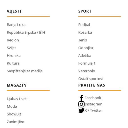
VIJESTI
SPORT
Banja Luka
Fudbal
Republika Srpska / BiH
Košarka
Region
Tenis
Svijet
Odbojka
Hronika
Atletika
Kultura
Formula 1
Saopštenje za medije
Vaterpolo
Ostali sportovi
MAGAZIN
PRATITE NAS
Facebook
Ljubav i seks
Instagram
Moda
X / Twitter
ShowBiz
Zanimljivo