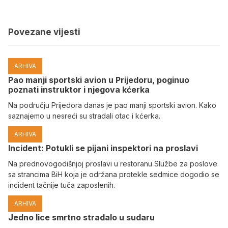
Povezane vijesti
ARHIVA
Pao manji sportski avion u Prijedoru, poginuo
poznati instruktor i njegova kćerka
Na području Prijedora danas je pao manji sportski avion. Kako
saznajemo u nesreći su stradali otac i kćerka.
ARHIVA
Incident: Potukli se pijani inspektori na proslavi
Na prednovogodišnjoj proslavi u restoranu Službe za poslove
sa strancima BiH koja je održana protekle sedmice dogodio se
incident tačnije tuča zaposlenih.
ARHIVA
Јedno lice smrtno stradalo u sudaru