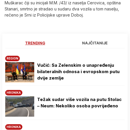
Muškarac čiji su inicijali M.M. /43/ iz naselja Cerovica, opština
Stanari, smrtno je stradao u sudaru dva vozila u tom naselju,
rečeno je Srni iz Policijske uprave Doboj.
TRENDING
NAJČITANIJE
REGION
Vučić: Sa Zelenskim o unapređenju
bilateralnih odnosa i evropskom putu
dvije zemlje
HRONIKA
Težak sudar više vozila na putu Stolac
– Neum: Nekoliko osoba povrijeđeno
HRONIKA