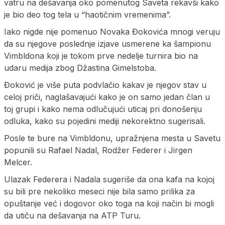
vatru na dešavanja oko pomenutog Saveta rekavši kako
je bio deo tog tela u “haotičnim vremenima”.
Iako nigde nije pomenuo Novaka Đokovića mnogi veruju
da su njegove poslednje izjave usmerene ka šampionu
Vimbldona koji je tokom prve nedelje turnira bio na
udaru medija zbog Džastina Gimelstoba.
Đoković je više puta podvlačio kakav je njegov stav u
celoj priči, naglašavajući kako je on samo jedan član u
toj grupi i kako nema odlučujući uticaj pri donošenju
odluka, kako su pojedini mediji nekorektno sugerisali.
Posle te bure na Vimbldonu, upražnjena mesta u Savetu
popunili su Rafael Nadal, Rodžer Federer i Jirgen
Melcer.
Ulazak Federera i Nadala sugeriše da ona kafa na kojoj
su bili pre nekoliko meseci nije bila samo prilika za
opuštanje već i dogovor oko toga na koji način bi mogli
da utiču na dešavanja na ATP Turu.