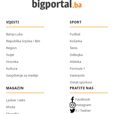
VIJESTI
SPORT
Banja Luka
Fudbal
Republika Srpska / BiH
Košarka
Region
Tenis
Svijet
Odbojka
Hronika
Atletika
Kultura
Formula 1
Saopštenje za medije
Vaterpolo
Ostali sportovi
MAGAZIN
PRATITE NAS
Facebook
Ljubav i seks
Instagram
Moda
X / Twitter
ShowBiz