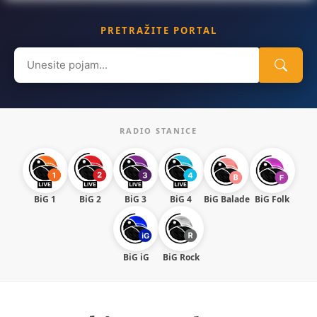
PRETRAŽITE PORTAL
Search
for:
RADIO STANICE
BiG 1
BiG 2
BiG 3
BiG 4
BiG Balade
BiG Folk
BiG iG
BiG Rock