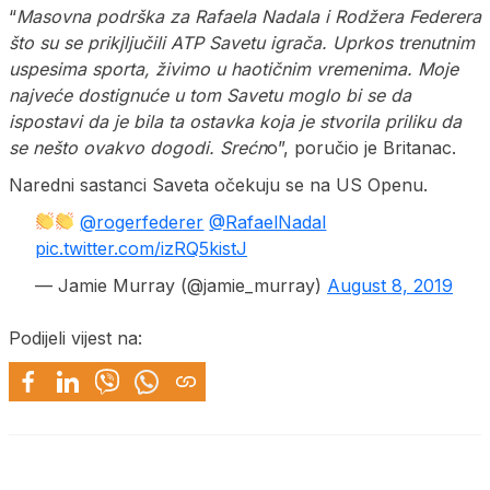
“
Masovna podrška za Rafaela Nadala i Rodžera Federera
što su se prikjljučili ATP Savetu igrača. Uprkos trenutnim
uspesima sporta, živimo u haotičnim vremenima. Moje
najveće dostignuće u tom Savetu moglo bi se da
ispostavi da je bila ta ostavka koja je stvorila priliku da
se nešto ovakvo dogodi. Srećn
o”, poručio je Britanac.
Naredni sastanci Saveta očekuju se na US Openu.
@rogerfederer
@RafaelNadal
pic.twitter.com/izRQ5kistJ
— Jamie Murray (@jamie_murray)
August 8, 2019
Podijeli vijest na: