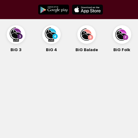
Skip
to
content
BiG 3
BiG 4
BiG Balade
BiG Folk