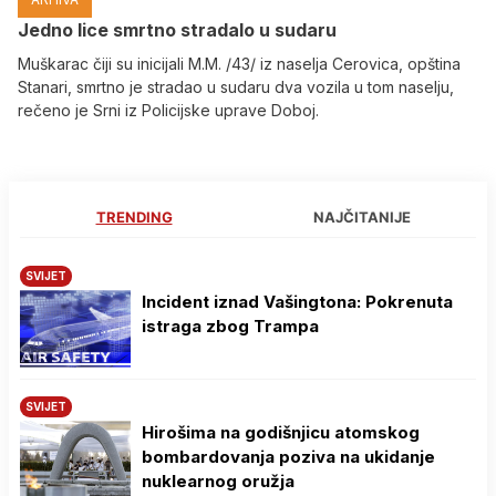
Јedno lice smrtno stradalo u sudaru
Muškarac čiji su inicijali M.M. /43/ iz naselja Cerovica, opština
Stanari, smrtno je stradao u sudaru dva vozila u tom naselju,
rečeno je Srni iz Policijske uprave Doboj.
TRENDING
NAJČITANIJE
SVIJET
Incident iznad Vašingtona: Pokrenuta
istraga zbog Trampa
SVIJET
Hirošima na godišnjicu atomskog
bombardovanja poziva na ukidanje
nuklearnog oružja