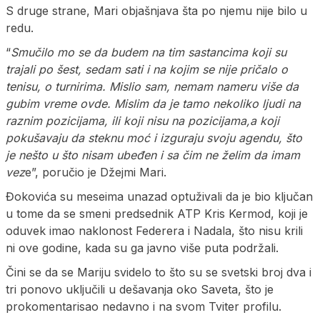
S druge strane, Mari objašnjava šta po njemu nije bilo u
redu.
“
Smučilo mo se da budem na tim sastancima koji su
trajali po šest, sedam sati i na kojim se nije pričalo o
tenisu, o turnirima. Mislio sam, nemam nameru više da
gubim vreme ovde. Mislim da je tamo nekoliko ljudi na
raznim pozicijama, ili koji nisu na pozicijama,a koji
pokušavaju da steknu moć i izguraju svoju agendu, što
je nešto u što nisam ubeđen i sa čim ne želim da imam
vez
e”, poručio je Džejmi Mari.
Đokovića su meseima unazad optuživali da je bio ključan
u tome da se smeni predsednik ATP Kris Kermod, koji je
oduvek imao naklonost Federera i Nadala, što nisu krili
ni ove godine, kada su ga javno više puta podržali.
Čini se da se Mariju svidelo to što su se svetski broj dva i
tri ponovo uključili u dešavanja oko Saveta, što je
prokomentarisao nedavno i na svom Tviter profilu.