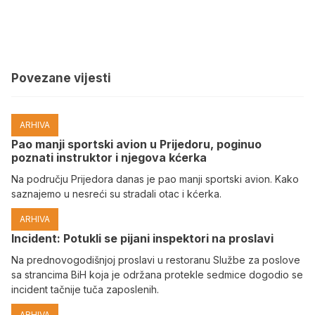
Povezane vijesti
ARHIVA
Pao manji sportski avion u Prijedoru, poginuo
poznati instruktor i njegova kćerka
Na području Prijedora danas je pao manji sportski avion. Kako
saznajemo u nesreći su stradali otac i kćerka.
ARHIVA
Incident: Potukli se pijani inspektori na proslavi
Na prednovogodišnjoj proslavi u restoranu Službe za poslove
sa strancima BiH koja je održana protekle sedmice dogodio se
incident tačnije tuča zaposlenih.
ARHIVA