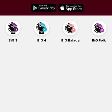
Skip
to
content
BiG 3
BiG 4
BiG Balade
BiG Folk