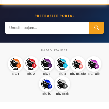
PRETRAŽITE PORTAL
Search
for:
RADIO STANICE
BiG 1
BiG 2
BiG 3
BiG 4
BiG Balade
BiG Folk
BiG iG
BiG Rock