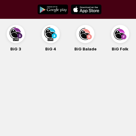
Skip
to
content
G 3
BiG 4
BiG Balade
BiG Folk
B