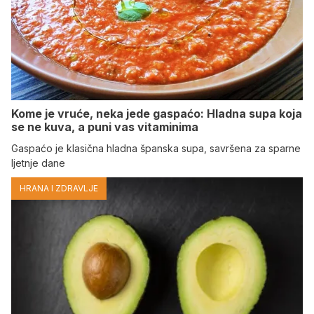
Kome je vruće, neka jede gaspaćo: Hladna supa koja
se ne kuva, a puni vas vitaminima
Gaspaćo je klasična hladna španska supa, savršena za sparne
ljetnje dane
HRANA I ZDRAVLJE