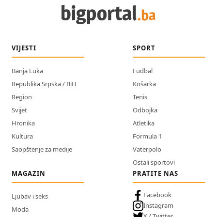
VIJESTI
SPORT
Banja Luka
Fudbal
Republika Srpska / BiH
Košarka
Region
Tenis
Svijet
Odbojka
Hronika
Atletika
Kultura
Formula 1
Saopštenje za medije
Vaterpolo
Ostali sportovi
MAGAZIN
PRATITE NAS
Facebook
Ljubav i seks
Instagram
Moda
X / Twitter