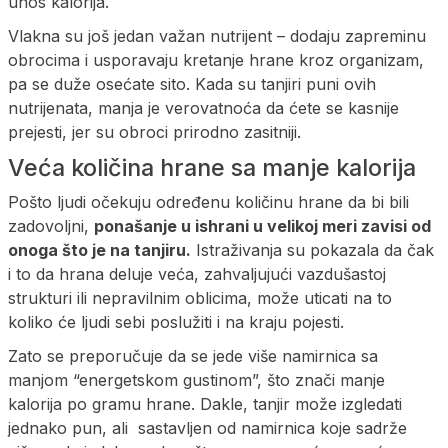
unos kalorija.
Vlakna su još jedan važan nutrijent – dodaju zapreminu
obrocima i usporavaju kretanje hrane kroz organizam,
pa se duže osećate sito. Kada su tanjiri puni ovih
nutrijenata, manja je verovatnoća da ćete se kasnije
prejesti, jer su obroci prirodno zasitniji.
Veća količina hrane sa manje kalorija
Pošto ljudi očekuju određenu količinu hrane da bi bili
zadovoljni,
ponašanje u ishrani u velikoj meri zavisi od
onoga što je na tanjiru.
Istraživanja su pokazala da čak
i to da hrana deluje veća, zahvaljujući vazdušastoj
strukturi ili nepravilnim oblicima, može uticati na to
koliko će ljudi sebi poslužiti i na kraju pojesti.
Zato se preporučuje da se jede više namirnica sa
manjom “energetskom gustinom”, što znači manje
kalorija po gramu hrane. Dakle, tanjir može izgledati
jednako pun, ali sastavljen od namirnica koje sadrže