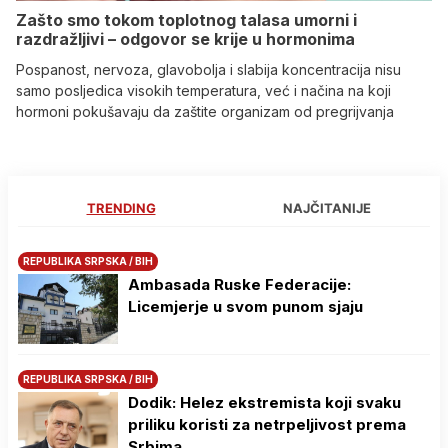
Zašto smo tokom toplotnog talasa umorni i
razdražljivi – odgovor se krije u hormonima
Pospanost, nervoza, glavobolja i slabija koncentracija nisu
samo posljedica visokih temperatura, već i načina na koji
hormoni pokušavaju da zaštite organizam od pregrijvanja
TRENDING
NAJČITANIJE
REPUBLIKA SRPSKA / BIH
Ambasada Ruske Federacije:
Licemjerje u svom punom sjaju
REPUBLIKA SRPSKA / BIH
Dodik: Helez ekstremista koji svaku
priliku koristi za netrpeljivost prema
Srbima