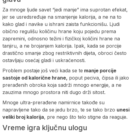
Za mnoge ljude savet “jedi manje” ima suprotan efekat,
jer se usredsređuje na smanjenje kalorija, a ne na to
kako glad i navike u ishrani zaista funkcionišu. Ljudi
obično regulišu količinu hrane koju pojedu prema
zapremini, odnosno težini i fizičkoj količini hrane na
tanjiru, a ne brojanjem kalorija. Ipak, kada se porcije
drastično smanje zbog restriktivnih dijeta, obroci često
ostavljaju osećaj gladi i uskraćenosti.
Problem postaje još veći kada se te
manje porcije
sastoje od kalorične hrane,
poput peciva, čipsa ili jako
prerađenih obroka koja sadrži mnogo energije, a ne
zauzima mnogo prostora niti dugo drži sitost.
Mnoge ultra-prerađene namirnice takođe su
napravljene tako da se jedu brzo, te se tako brzo
unesi
veliki broj kalorija
, pre nego što telo stigne da reaguje.
Vreme igra ključnu ulogu