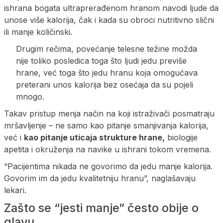
ishrana bogata ultraprerađenom hranom navodi ljude da
unose više kalorija, čak i kada su obroci nutritivno slični
ili manje količinski.
Drugim rečima, povećanje telesne težine možda
nije toliko posledica toga što ljudi jedu previše
hrane, već toga što jedu hranu koja omogućava
preterani unos kalorija bez osećaja da su pojeli
mnogo.
Takav pristup menja način na koji istraživači posmatraju
mršavljenje – ne samo kao pitanje smanjivanja kalorija,
već i
kao pitanje uticaja strukture hrane,
biologije
apetita i okruženja na navike u ishrani tokom vremena.
“Pacijentima nikada ne govorimo da jedu manje kalorija.
Govorim im da jedu kvalitetniju hranu”, naglašavaju
lekari.
Zašto se “jesti manje” često obije o
glavu