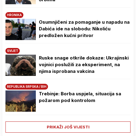
HRONIKA
Osumnjičeni za pomaganje u napadu na
Dabića ide na slobodu: Nikoliću
predložen kućni pritvor
SVIJET
Ruske snage otkrile dokaze: Ukrajinski
vojnici poslužili za eksperiment, na
njima isprobana vakcina
REPUBLIKA SRPSKA / BIH
Trebinje: Borba uspjela, situacija sa
požarom pod kontrolom
PRIKAŽI JOŠ VIJESTI