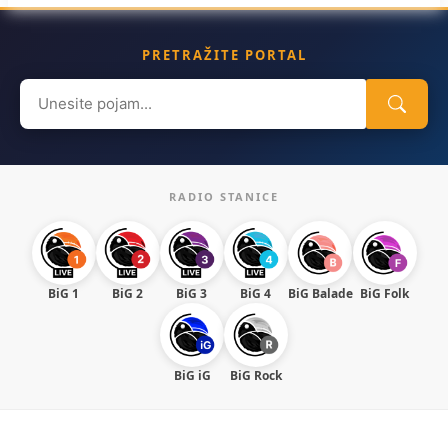
PRETRAŽITE PORTAL
Search
for:
RADIO STANICE
BiG 1
BiG 2
BiG 3
BiG 4
BiG Balade
BiG Folk
BiG iG
BiG Rock