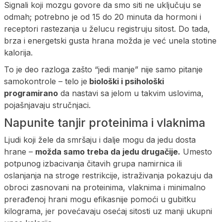
Signali koji mozgu govore da smo siti ne uključuju se
odmah; potrebno je od 15 do 20 minuta da hormoni i
receptori rastezanja u želucu registruju sitost. Do tada,
brza i energetski gusta hrana možda je već unela stotine
kalorija.
To je deo razloga zašto “jedi manje” nije samo pitanje
samokontrole – telo je
biološki i psihološki
programirano
da nastavi sa jelom u takvim uslovima,
pojašnjavaju stručnjaci.
Napunite tanjir proteinima i vlaknima
Ljudi koji žele da smršaju i dalje mogu da jedu dosta
hrane –
možda samo treba da jedu drugačije.
Umesto
potpunog izbacivanja čitavih grupa namirnica ili
oslanjanja na stroge restrikcije, istraživanja pokazuju da
obroci zasnovani na proteinima, vlaknima i minimalno
prerađenoj hrani mogu efikasnije pomoći u gubitku
kilograma, jer povećavaju osećaj sitosti uz manji ukupni