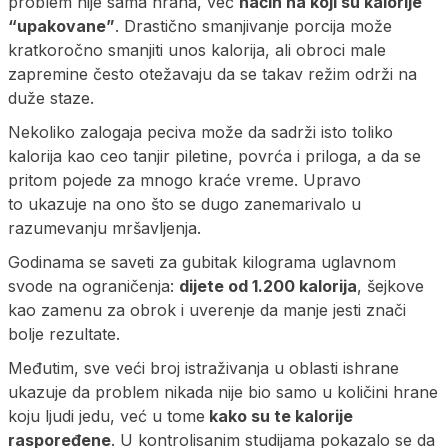
problem nije sama hrana, već
način na koji su kalorije
“upakovane”
. Drastično smanjivanje porcija može
kratkoročno smanjiti unos kalorija, ali obroci male
zapremine često otežavaju da se takav režim održi na
duže staze.
Nekoliko zalogaja peciva može da sadrži isto toliko
kalorija kao ceo tanjir piletine, povrća i priloga, a da se
pritom pojede za mnogo kraće vreme. Upravo
to ukazuje na ono što se dugo zanemarivalo u
razumevanju mršavljenja.
Godinama se saveti za gubitak kilograma uglavnom
svode na ograničenja:
dijete od 1.200 kalorija
, šejkove
kao zamenu za obrok i uverenje da manje jesti znači
bolje rezultate.
Međutim, sve veći broj istraživanja u oblasti ishrane
ukazuje da problem nikada nije bio samo u količini hrane
koju ljudi jedu, već u tome
kako su te kalorije
raspoređene
. U kontrolisanim studijama pokazalo se da