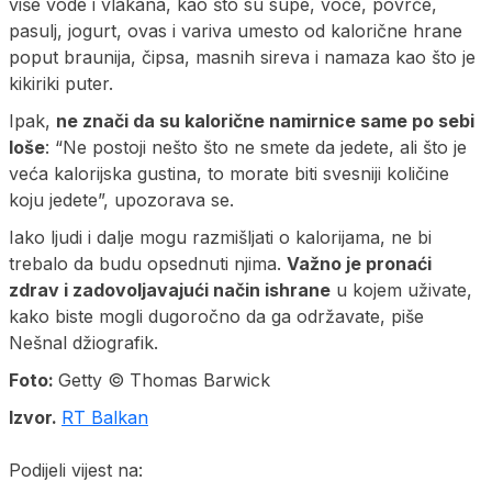
više vode i vlakana, kao što su supe, voće, povrće,
pasulj, jogurt, ovas i variva umesto od kalorične hrane
poput braunija, čipsa, masnih sireva i namaza kao što je
kikiriki puter.
Ipak,
ne znači da su kalorične namirnice same po sebi
loše
: “Ne postoji nešto što ne smete da jedete, ali što je
veća kalorijska gustina, to morate biti svesniji količine
koju jedete”, upozorava se.
Iako ljudi i dalje mogu razmišljati o kalorijama, ne bi
trebalo da budu opsednuti njima.
Važno je pronaći
zdrav i zadovoljavajući način ishrane
u kojem uživate,
kako biste mogli dugoročno da ga održavate, piše
Nešnal džiografik.
Foto:
Getty © Thomas Barwick
Izvor.
RT Balkan
Podijeli vijest na: