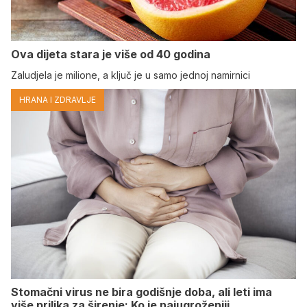
Ova dijeta stara je više od 40 godina
Zaludjela je milione, a ključ je u samo jednoj namirnici
HRANA I ZDRAVLJE
Stomačni virus ne bira godišnje doba, ali leti ima
više prilika za širenje: Ko je najugroženiji