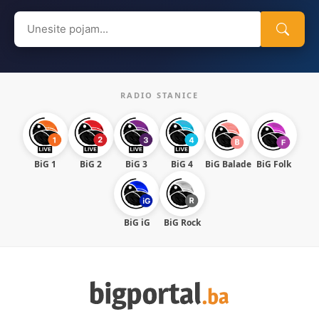
Search
for:
RADIO STANICE
BiG 1
BiG 2
BiG 3
BiG 4
BiG Balade
BiG Folk
BiG iG
BiG Rock