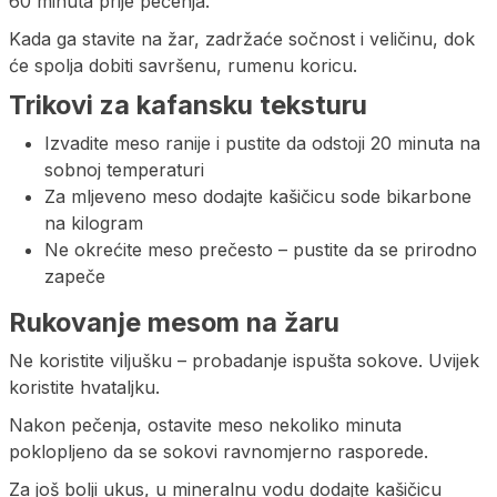
60 minuta prije pečenja.
Kada ga stavite na žar, zadržaće sočnost i veličinu, dok
će spolja dobiti savršenu, rumenu koricu.
Trikovi za kafansku teksturu
Izvadite meso ranije i pustite da odstoji 20 minuta na
sobnoj temperaturi
Za mljeveno meso dodajte kašičicu sode bikarbone
na kilogram
Ne okrećite meso prečesto – pustite da se prirodno
zapeče
Rukovanje mesom na žaru
Ne koristite viljušku – probadanje ispušta sokove. Uvijek
koristite hvataljku.
Nakon pečenja, ostavite meso nekoliko minuta
poklopljeno da se sokovi ravnomjerno rasporede.
Za još bolji ukus, u mineralnu vodu dodajte kašičicu