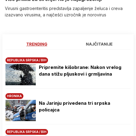
Virusni gastroenteritis predstavlja zapaljenje želuca i creva
izazvano virusima, a najčešći uzročnik je norovirus
TRENDING
NAJČITANIJE
REPUBLIKA SRPSKA / BIH
Pripremite kišobrane: Nakon vrelog
dana stižu pljuskovi i grmljavina
HRONIKA
Na Јarinju privedena tri srpska
policajca
REPUBLIKA SRPSKA / BIH