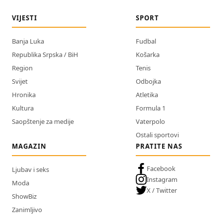
VIJESTI
SPORT
Banja Luka
Fudbal
Republika Srpska / BiH
Košarka
Region
Tenis
Svijet
Odbojka
Hronika
Atletika
Kultura
Formula 1
Saopštenje za medije
Vaterpolo
Ostali sportovi
MAGAZIN
PRATITE NAS
Facebook
Ljubav i seks
Instagram
Moda
X / Twitter
ShowBiz
Zanimljivo