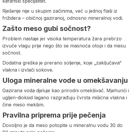
kafanski specijalitet.
Rješenje nije u skupim začinima, već u jednoj flaši iz
frižidera – običnoj gaziranoj, odnosno mineralnoj vodi.
Zašto meso gubi sočnost?
Problem nastaje jer visoka temperatura žara prebrzo
izvuče vlagu prije nego što se masnoća otopi i da mesu
sočnost.
Dodatna greška je prerano soljenje, koje „zaključava“
vlakna i izvlači sokove.
Uloga mineralne vode u omekšavanju
Gazirana voda djeluje kao prirodni omekšivač. Mjehurići i
ugljen-dioksid lagano razgrađuju čvrsta mišićna vlakna i
čine meso mekšim.
Pravilna priprema prije pečenja
Dovoljno je da meso potopite u mineralnu vodu 30 do