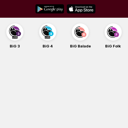
Skip
to
content
BiG 3
BiG 4
BiG Balade
BiG Folk