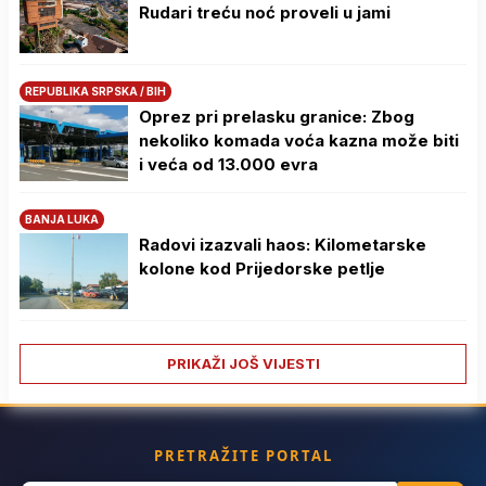
Rudari treću noć proveli u jami
REPUBLIKA SRPSKA / BIH
Oprez pri prelasku granice: Zbog
nekoliko komada voća kazna može biti
i veća od 13.000 evra
BANJA LUKA
Radovi izazvali haos: Kilometarske
kolone kod Prijedorske petlje
PRIKAŽI JOŠ VIJESTI
PRETRAŽITE PORTAL