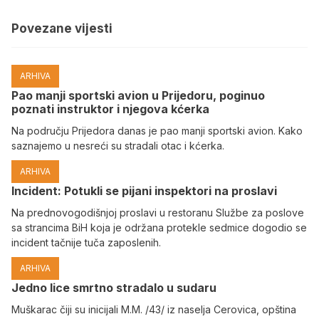
Povezane vijesti
ARHIVA
Pao manji sportski avion u Prijedoru, poginuo
poznati instruktor i njegova kćerka
Na području Prijedora danas je pao manji sportski avion. Kako
saznajemo u nesreći su stradali otac i kćerka.
ARHIVA
Incident: Potukli se pijani inspektori na proslavi
Na prednovogodišnjoj proslavi u restoranu Službe za poslove
sa strancima BiH koja je održana protekle sedmice dogodio se
incident tačnije tuča zaposlenih.
ARHIVA
Јedno lice smrtno stradalo u sudaru
Muškarac čiji su inicijali M.M. /43/ iz naselja Cerovica, opština