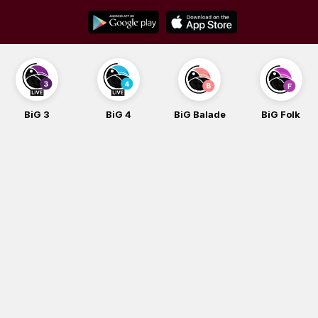
Skip
to
content
BiG 3
BiG 4
BiG Balade
BiG Folk