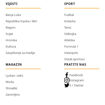
VIJESTI
SPORT
Banja Luka
Fudbal
Republika Srpska / BiH
Košarka
Region
Tenis
Svijet
Odbojka
Hronika
Atletika
Kultura
Formula 1
Saopštenje za medije
Vaterpolo
Ostali sportovi
MAGAZIN
PRATITE NAS
Facebook
Ljubav i seks
Instagram
Moda
X / Twitter
ShowBiz
Zanimljivo