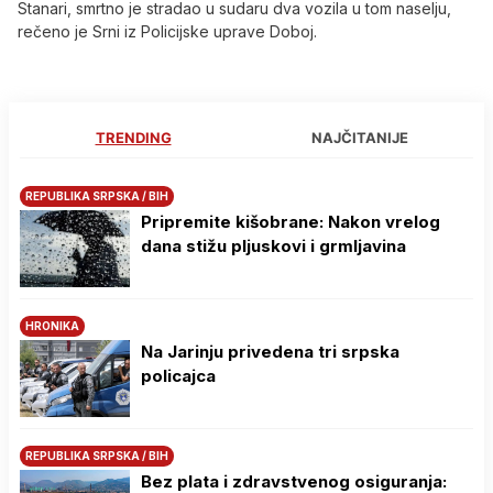
Stanari, smrtno je stradao u sudaru dva vozila u tom naselju,
rečeno je Srni iz Policijske uprave Doboj.
TRENDING
NAJČITANIJE
REPUBLIKA SRPSKA / BIH
Pripremite kišobrane: Nakon vrelog
dana stižu pljuskovi i grmljavina
HRONIKA
Na Јarinju privedena tri srpska
policajca
REPUBLIKA SRPSKA / BIH
Bez plata i zdravstvenog osiguranja: