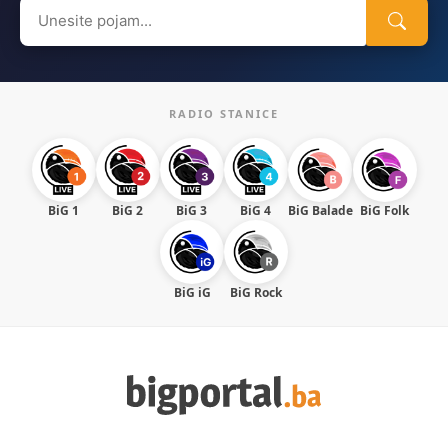
Search
for:
RADIO STANICE
BiG 1
BiG 2
BiG 3
BiG 4
BiG Balade
BiG Folk
BiG iG
BiG Rock