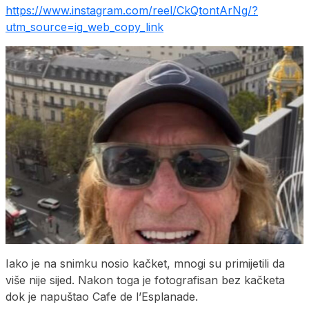
https://www.instagram.com/reel/CkQtontArNg/?
utm_source=ig_web_copy_link
Iako je na snimku nosio kačket, mnogi su primijetili da
više nije sijed. Nakon toga je fotografisan bez kačketa
dok je napuštao Cafe de l’Esplanade.