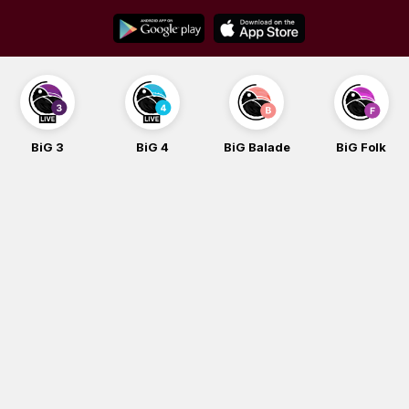
Skip
to
content
BiG 3
BiG 4
BiG Balade
BiG Folk