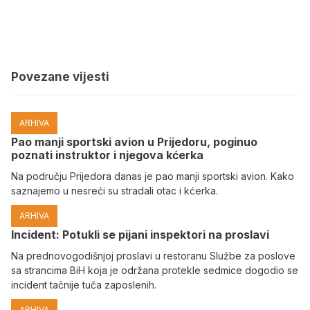
Povezane vijesti
ARHIVA
Pao manji sportski avion u Prijedoru, poginuo
poznati instruktor i njegova kćerka
Na području Prijedora danas je pao manji sportski avion. Kako
saznajemo u nesreći su stradali otac i kćerka.
ARHIVA
Incident: Potukli se pijani inspektori na proslavi
Na prednovogodišnjoj proslavi u restoranu Službe za poslove
sa strancima BiH koja je održana protekle sedmice dogodio se
incident tačnije tuča zaposlenih.
ARHIVA