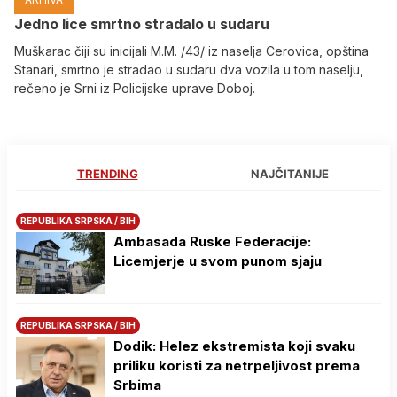
Јedno lice smrtno stradalo u sudaru
Muškarac čiji su inicijali M.M. /43/ iz naselja Cerovica, opština
Stanari, smrtno je stradao u sudaru dva vozila u tom naselju,
rečeno je Srni iz Policijske uprave Doboj.
TRENDING
NAJČITANIJE
REPUBLIKA SRPSKA / BIH
Ambasada Ruske Federacije:
Licemjerje u svom punom sjaju
REPUBLIKA SRPSKA / BIH
Dodik: Helez ekstremista koji svaku
priliku koristi za netrpeljivost prema
Srbima