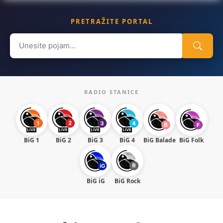
PRETRAŽITE PORTAL
Search
for:
RADIO STANICE
BiG 1
BiG 2
BiG 3
BiG 4
BiG Balade
BiG Folk
BiG iG
BiG Rock