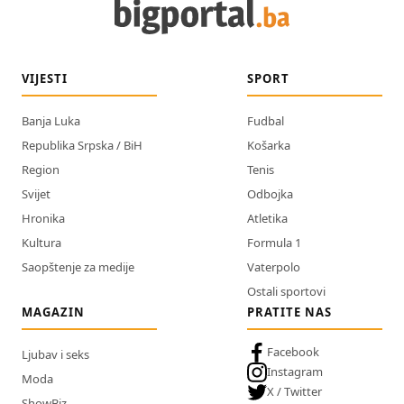
VIJESTI
SPORT
Banja Luka
Fudbal
Republika Srpska / BiH
Košarka
Region
Tenis
Svijet
Odbojka
Hronika
Atletika
Kultura
Formula 1
Saopštenje za medije
Vaterpolo
Ostali sportovi
MAGAZIN
PRATITE NAS
Facebook
Ljubav i seks
Instagram
Moda
X / Twitter
ShowBiz