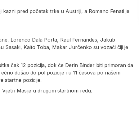
j kazni pred početak trke u Austriji, a Romano Fenati je
Kane, Lorenco Dala Porta, Raul Fernandes, Jakub
 Sasaki, Kaito Toba, Makar Jurčenko su vozači čiji je
tka čak 12 pozicija, dok će Derin Binder biti primoran da
srećno došao do pol pozicije i u 11 časova po našem
 startne pozicije.
, Vijeti i Masija u drugom startnom redu.