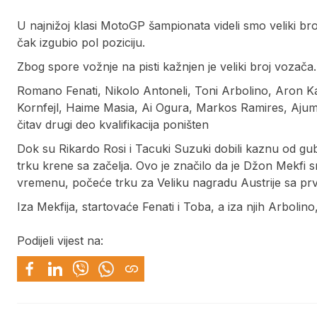
U najnižoj klasi MotoGP šampionata videli smo veliki bro
čak izgubio pol poziciju.
Zbog spore vožnje na pisti kažnjen je veliki broj vozača.
Romano Fenati, Nikolo Antoneli, Toni Arbolino, Aron 
Kornfejl, Haime Masia, Ai Ogura, Markos Ramires, Ajumu
čitav drugi deo kvalifikacija poništen
Dok su Rikardo Rosi i Tacuki Suzuki dobili kaznu od gubi
trku krene sa začelja. Ovo je značilo da je Džon Mekfi 
vremenu, počeće trku za Veliku nagradu Austrije sa prve
Iza Mekfija, startovaće Fenati i Toba, a iza njih Arbolino
Podijeli vijest na: