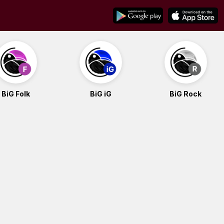
BiG Folk
BiG iG
BiG Rock