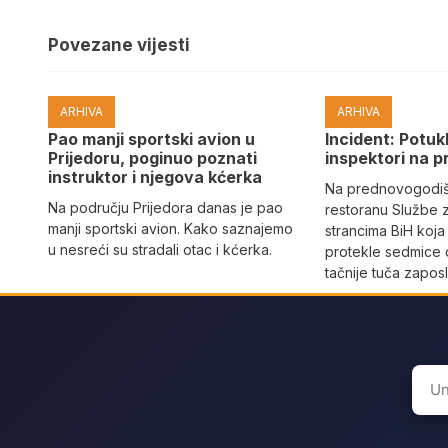
Povezane vijesti
ARHIVA
ARHIVA
Pao manji sportski avion u
Incident: Potukl
Prijedoru, poginuo poznati
inspektori na p
instruktor i njegova kćerka
Na prednovogodišn
Na području Prijedora danas je pao
restoranu Službe 
manji sportski avion. Kako saznajemo
strancima BiH koja
u nesreći su stradali otac i kćerka.
protekle sedmice 
tačnije tuča zaposl
Sear
for: