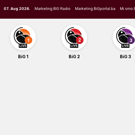
Skip
07. Aug 2026.
Marketing BIG Radio
Marketing BiGportal.ba
Mi smo 
to
content
BiG 1
BiG 2
BiG 3