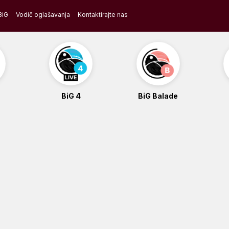
BiG
Vodič oglašavanja
Kontaktirajte nas
BiG 4
BiG Balade