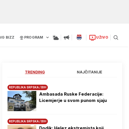
BIG BIZZ
PROGRAM
UŽIVO
TRENDING
NAJČITANIJE
REPUBLIKA SRPSKA / BIH
Ambasada Ruske Federacije:
Licemjerje u svom punom sjaju
REPUBLIKA SRPSKA / BIH
Dodik: Helez ekstremista koji