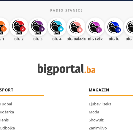
RADIO STANICE
G 1
BiG 2
BiG 3
BiG 4
BiG Balade
BiG Folk
BiG iG
BiG
SPORT
MAGAZIN
Fudbal
Ljubav i seks
Košarka
Moda
Tenis
ShowBiz
Odbojka
Zanimljivo