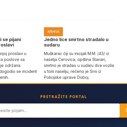
ARHIVA
i se pijani
Јedno lice smrtno stradalo u
roslavi
sudaru
joj proslavi u
Muškarac čiji su inicijali M.M. /43/ iz
za poslove sa
naselja Cerovica, opština Stanari,
 je održana
smrtno je stradao u sudaru dva vozila
dogodio se incident
u tom naselju, rečeno je Srni iz
enih.
Policijske uprave Doboj.
PRETRAŽITE PORTAL
ch