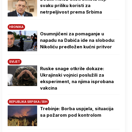
svaku priliku koristi za
netrpeljivost prema Srbima
HRONIKA
Osumnjičeni za pomaganje u
napadu na Dabića ide na slobodu:
Nikoliću predložen kućni pritvor
SVIJET
Ruske snage otkrile dokaze:
Ukrajinski vojnici poslužili za
eksperiment, na njima isprobana
vakcina
REPUBLIKA SRPSKA / BIH
Trebinje: Borba uspjela, situacija
sa požarom pod kontrolom