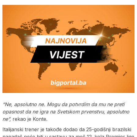
“Ne, apsolutno ne. Mogu da potvrdim da mu ne preti
opasnost da ne igra na Svetskom prvenstvu, apsolutno
ne”,
rekao je Konte.
Italijanski trener je takođe dodao da 25-godišnji brazilski
napadač neće biti u sastavu za meč 12. kola Premijer lige