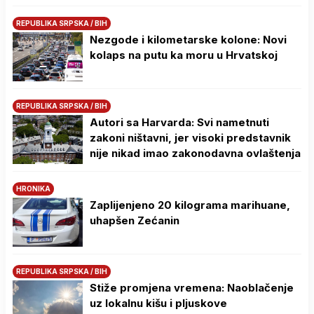
REPUBLIKA SRPSKA / BIH
Nezgode i kilometarske kolone: Novi
kolaps na putu ka moru u Hrvatskoj
REPUBLIKA SRPSKA / BIH
Autori sa Harvarda: Svi nametnuti
zakoni ništavni, jer visoki predstavnik
nije nikad imao zakonodavna ovlaštenja
HRONIKA
Zaplijenjeno 20 kilograma marihuane,
uhapšen Zećanin
REPUBLIKA SRPSKA / BIH
Stiže promjena vremena: Naoblačenje
uz lokalnu kišu i pljuskove