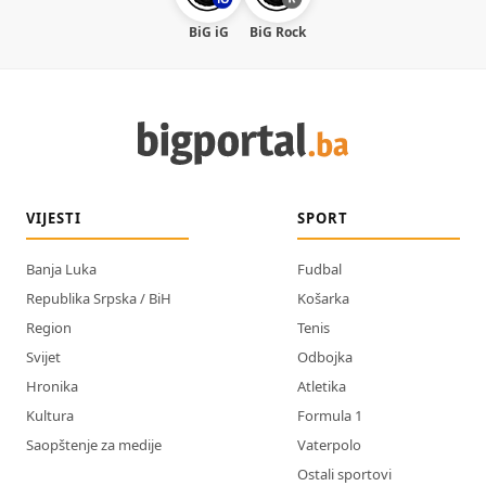
BiG iG
BiG Rock
VIJESTI
SPORT
Banja Luka
Fudbal
Republika Srpska / BiH
Košarka
Region
Tenis
Svijet
Odbojka
Hronika
Atletika
Kultura
Formula 1
Saopštenje za medije
Vaterpolo
Ostali sportovi