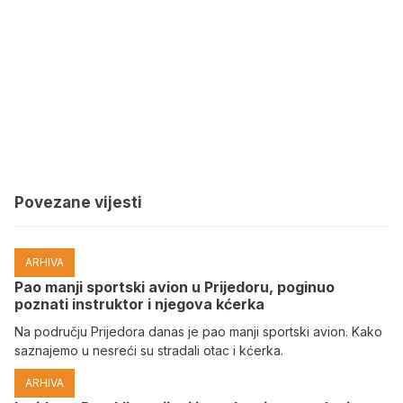
Povezane vijesti
ARHIVA
Pao manji sportski avion u Prijedoru, poginuo
poznati instruktor i njegova kćerka
Na području Prijedora danas je pao manji sportski avion. Kako
saznajemo u nesreći su stradali otac i kćerka.
ARHIVA