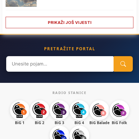
PRIKAŽI JOŠ VIJESTI
PRETRAŽITE PORTAL
Search
for:
RADIO STANICE
BiG 1
BiG 2
BiG 3
BiG 4
BiG Balade
BiG Folk