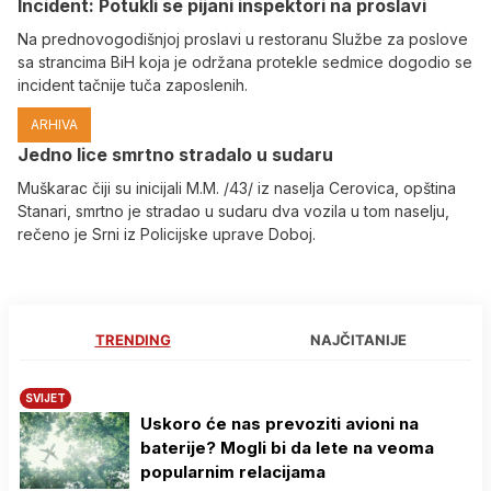
Incident: Potukli se pijani inspektori na proslavi
Na prednovogodišnjoj proslavi u restoranu Službe za poslove
sa strancima BiH koja je održana protekle sedmice dogodio se
incident tačnije tuča zaposlenih.
ARHIVA
Јedno lice smrtno stradalo u sudaru
Muškarac čiji su inicijali M.M. /43/ iz naselja Cerovica, opština
Stanari, smrtno je stradao u sudaru dva vozila u tom naselju,
rečeno je Srni iz Policijske uprave Doboj.
TRENDING
NAJČITANIJE
SVIJET
Uskoro će nas prevoziti avioni na
baterije? Mogli bi da lete na veoma
popularnim relacijama