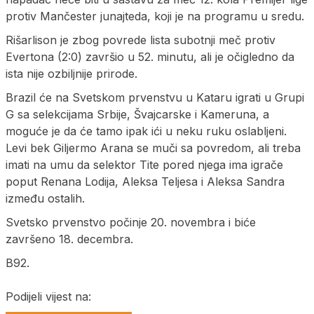
protiv Mančester junajteda, koji je na programu u sredu.
Rišarlison je zbog povrede lista subotnji meč protiv
Evertona (2:0) završio u 52. minutu, ali je očigledno da
ista nije ozbiljnije prirode.
Brazil će na Svetskom prvenstvu u Kataru igrati u Grupi
G sa selekcijama Srbije, Švajcarske i Kameruna, a
moguće je da će tamo ipak ići u neku ruku oslabljeni.
Levi bek Giljermo Arana se muči sa povredom, ali treba
imati na umu da selektor Tite pored njega ima igrače
poput Renana Lodija, Aleksa Teljesa i Aleksa Sandra
između ostalih.
Svetsko prvenstvo počinje 20. novembra i biće
završeno 18. decembra.
B92.
Podijeli vijest na: