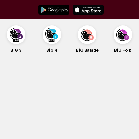
Skip
to
content
BiG 3
BiG 4
BiG Balade
BiG Folk