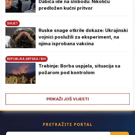
Dabića ide na slobodu: Nikoliću
predložen kućni pritvor
SVIJET
Ruske snage otkrile dokaze: Ukrajinski
vojnici poslužili za eksperiment, na
njima isprobana vakcina
REPUBLIKA SRPSKA / BIH
Trebinje: Borba uspjela, situacija sa
požarom pod kontrolom
PRIKAŽI JOŠ VIJESTI
PRETRAŽITE PORTAL
Search