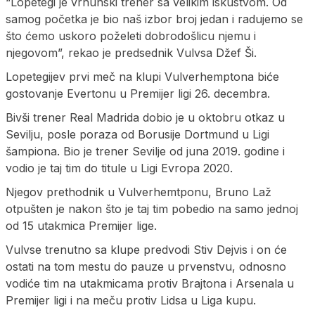
“Lopetegi je vrhunski trener sa velikim iskustvom. Od
samog početka je bio naš izbor broj jedan i radujemo se
što ćemo uskoro poželeti dobrodošlicu njemu i
njegovom”, rekao je predsednik Vulvsa Džef Ši.
Lopetegijev prvi meč na klupi Vulverhemptona biće
gostovanje Evertonu u Premijer ligi 26. decembra.
Bivši trener Real Madrida dobio je u oktobru otkaz u
Sevilju, posle poraza od Borusije Dortmund u Ligi
šampiona. Bio je trener Sevilje od juna 2019. godine i
vodio je taj tim do titule u Ligi Evropa 2020.
Njegov prethodnik u Vulverhemtponu, Bruno Laž
otpušten je nakon što je taj tim pobedio na samo jednoj
od 15 utakmica Premijer lige.
Vulvse trenutno sa klupe predvodi Stiv Dejvis i on će
ostati na tom mestu do pauze u prvenstvu, odnosno
vodiće tim na utakmicama protiv Brajtona i Arsenala u
Premijer ligi i na meču protiv Lidsa u Liga kupu.