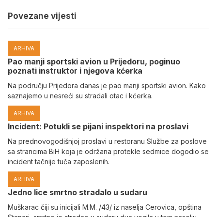
Povezane vijesti
ARHIVA
Pao manji sportski avion u Prijedoru, poginuo
poznati instruktor i njegova kćerka
Na području Prijedora danas je pao manji sportski avion. Kako
saznajemo u nesreći su stradali otac i kćerka.
ARHIVA
Incident: Potukli se pijani inspektori na proslavi
Na prednovogodišnjoj proslavi u restoranu Službe za poslove
sa strancima BiH koja je održana protekle sedmice dogodio se
incident tačnije tuča zaposlenih.
ARHIVA
Јedno lice smrtno stradalo u sudaru
Muškarac čiji su inicijali M.M. /43/ iz naselja Cerovica, opština