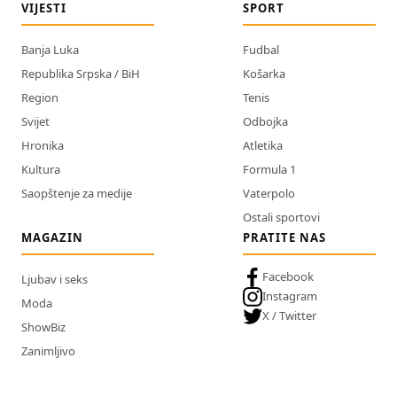
VIJESTI
SPORT
Banja Luka
Fudbal
Republika Srpska / BiH
Košarka
Region
Tenis
Svijet
Odbojka
Hronika
Atletika
Kultura
Formula 1
Saopštenje za medije
Vaterpolo
Ostali sportovi
MAGAZIN
PRATITE NAS
Facebook
Ljubav i seks
Instagram
Moda
X / Twitter
ShowBiz
Zanimljivo