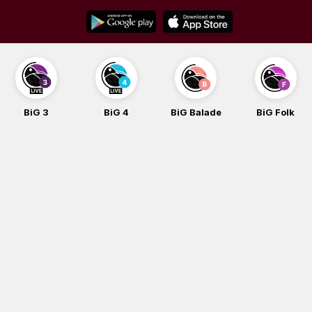
Skip
to
content
BiG 3
BiG 4
BiG Balade
BiG Folk