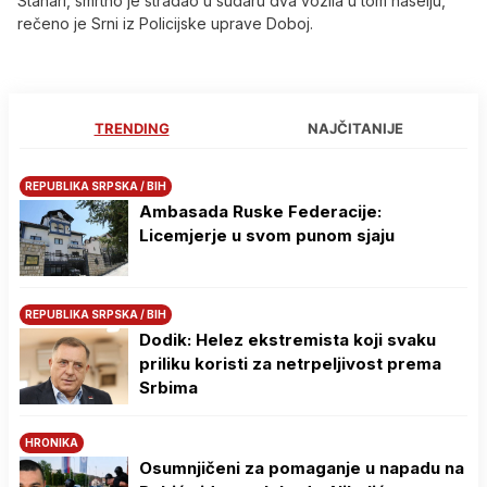
Stanari, smrtno je stradao u sudaru dva vozila u tom naselju,
rečeno je Srni iz Policijske uprave Doboj.
TRENDING
NAJČITANIJE
REPUBLIKA SRPSKA / BIH
Ambasada Ruske Federacije:
Licemjerje u svom punom sjaju
REPUBLIKA SRPSKA / BIH
Dodik: Helez ekstremista koji svaku
priliku koristi za netrpeljivost prema
Srbima
HRONIKA
Osumnjičeni za pomaganje u napadu na