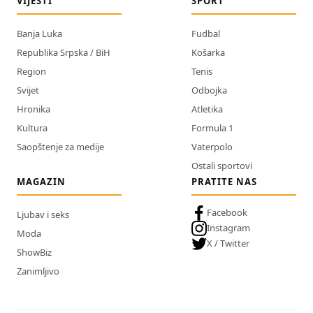
VIJESTI
SPORT
Banja Luka
Fudbal
Republika Srpska / BiH
Košarka
Region
Tenis
Svijet
Odbojka
Hronika
Atletika
Kultura
Formula 1
Saopštenje za medije
Vaterpolo
Ostali sportovi
MAGAZIN
PRATITE NAS
Facebook
Ljubav i seks
Instagram
Moda
X / Twitter
ShowBiz
Zanimljivo