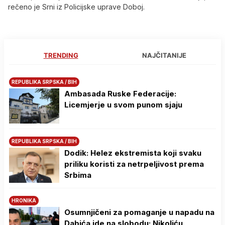
rečeno je Srni iz Policijske uprave Doboj.
TRENDING
NAJČITANIJE
REPUBLIKA SRPSKA / BIH
Ambasada Ruske Federacije:
Licemjerje u svom punom sjaju
REPUBLIKA SRPSKA / BIH
Dodik: Helez ekstremista koji svaku
priliku koristi za netrpeljivost prema
Srbima
HRONIKA
Osumnjičeni za pomaganje u napadu na
Dabića ide na slobodu: Nikoliću