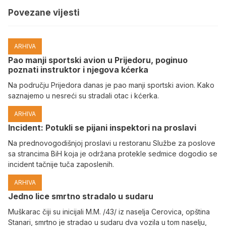
Povezane vijesti
ARHIVA
Pao manji sportski avion u Prijedoru, poginuo
poznati instruktor i njegova kćerka
Na području Prijedora danas je pao manji sportski avion. Kako
saznajemo u nesreći su stradali otac i kćerka.
ARHIVA
Incident: Potukli se pijani inspektori na proslavi
Na prednovogodišnjoj proslavi u restoranu Službe za poslove
sa strancima BiH koja je održana protekle sedmice dogodio se
incident tačnije tuča zaposlenih.
ARHIVA
Јedno lice smrtno stradalo u sudaru
Muškarac čiji su inicijali M.M. /43/ iz naselja Cerovica, opština
Stanari, smrtno je stradao u sudaru dva vozila u tom naselju,