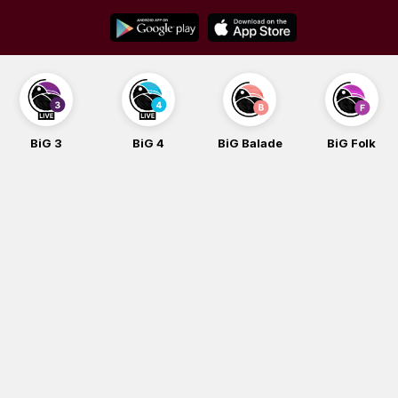
Skip
to
content
BiG 3
BiG 4
BiG Balade
BiG Folk