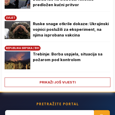
predložen kućni pritvor
SVIJET
Ruske snage otkrile dokaze: Ukrajinski
vojnici poslužili za eksperiment, na
njima isprobana vakcina
REPUBLIKA SRPSKA / BIH
Trebinje: Borba uspjela, situacija sa
požarom pod kontrolom
PRIKAŽI JOŠ VIJESTI
PRETRAŽITE PORTAL
Search