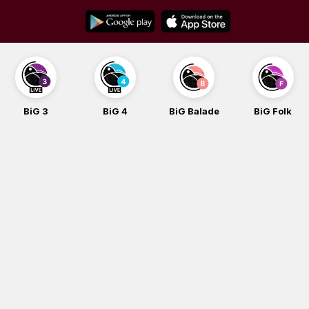
Skip
to
content
BiG 4
BiG Balade
BiG Folk
BiG iG