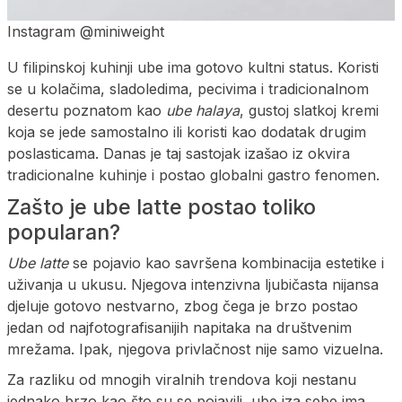
Instagram @miniweight
U filipinskoj kuhinji ube ima gotovo kultni status. Koristi
se u kolačima, sladoledima, pecivima i tradicionalnom
desertu poznatom kao
ube halaya
, gustoj slatkoj kremi
koja se jede samostalno ili koristi kao dodatak drugim
poslasticama. Danas je taj sastojak izašao iz okvira
tradicionalne kuhinje i postao globalni gastro fenomen.
Zašto je ube latte postao toliko
popularan?
Ube latte
se pojavio kao savršena kombinacija estetike i
uživanja u ukusu. Njegova intenzivna ljubičasta nijansa
djeluje gotovo nestvarno, zbog čega je brzo postao
jedan od najfotografisanijih napitaka na društvenim
mrežama. Ipak, njegova privlačnost nije samo vizuelna.
Za razliku od mnogih viralnih trendova koji nestanu
jednako brzo kao što su se pojavili, ube iza sebe ima