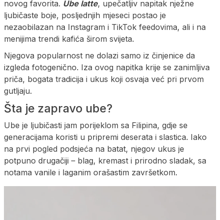
novog favorita.
Ube latte
, upečatljiv napitak nježne
ljubičaste boje, posljednjih mjeseci postao je
nezaobilazan na Instagram i TikTok feedovima, ali i na
menijima trendi kafića širom svijeta.
Njegova popularnost ne dolazi samo iz činjenice da
izgleda fotogenično. Iza ovog napitka krije se zanimljiva
priča, bogata tradicija i ukus koji osvaja već pri prvom
gutljaju.
Šta je zapravo ube?
Ube je ljubičasti jam porijeklom sa Filipina, gdje se
generacijama koristi u pripremi deserata i slastica. Iako
na prvi pogled podsjeća na batat, njegov ukus je
potpuno drugačiji – blag, kremast i prirodno sladak, sa
notama vanile i laganim orašastim završetkom.