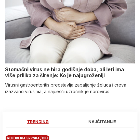
Stomačni virus ne bira godišnje doba, ali leti ima
više prilika za širenje: Ko je najugroženiji
Virusni gastroenteritis predstavlja zapaljenje želuca i creva
izazvano virusima, a najčešći uzročnik je norovirus
TRENDING
NAJČITANIJE
REPUBLIKA SRPSKA / BIH