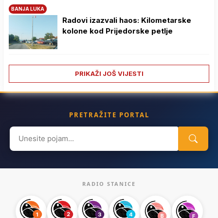
BANJA LUKA
Radovi izazvali haos: Kilometarske
kolone kod Prijedorske petlje
PRIKAŽI JOŠ VIJESTI
PRETRAŽITE PORTAL
Search
for:
RADIO STANICE