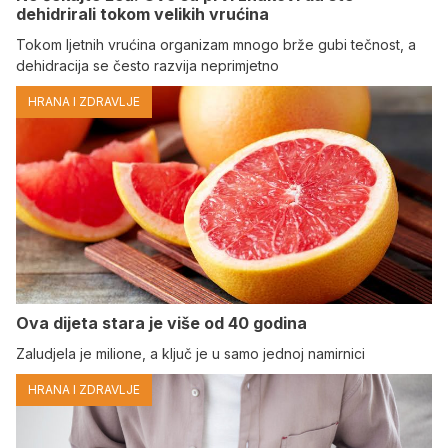
dehidrirali tokom velikih vrućina
Tokom ljetnih vrućina organizam mnogo brže gubi tečnost, a
dehidracija se često razvija neprimjetno
HRANA I ZDRAVLJE
Ova dijeta stara je više od 40 godina
Zaludjela je milione, a ključ je u samo jednoj namirnici
HRANA I ZDRAVLJE