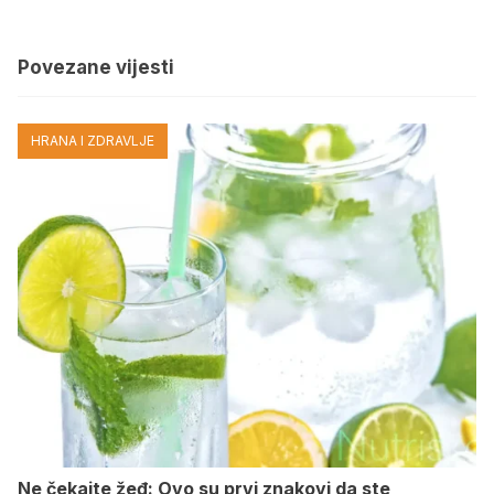
Povezane vijesti
HRANA I ZDRAVLJE
Ne čekajte žeđ: Ovo su prvi znakovi da ste