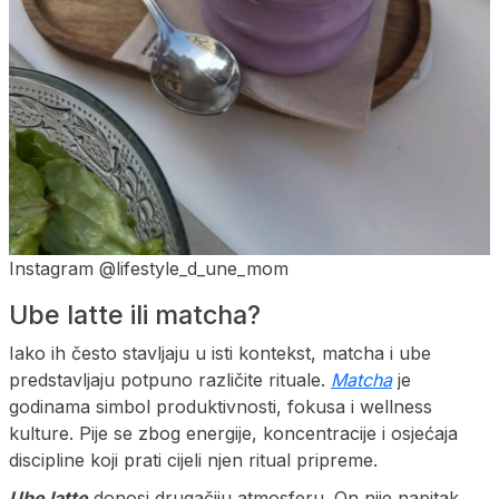
Instagram @lifestyle_d_une_mom
Ube latte ili matcha?
Iako ih često stavljaju u isti kontekst, matcha i ube
predstavljaju potpuno različite rituale.
Matcha
je
godinama simbol produktivnosti, fokusa i wellness
kulture. Pije se zbog energije, koncentracije i osjećaja
discipline koji prati cijeli njen ritual pripreme.
Ube latte
donosi drugačiju atmosferu. On nije napitak