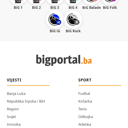
BiG 1
BiG 2
BiG 3
BiG 4
BiG Balade
BiG Folk
BiG iG
BiG Rock
VIJESTI
SPORT
Banja Luka
Fudbal
Republika Srpska / BiH
Košarka
Region
Tenis
Svijet
Odbojka
Hronika
Atletika