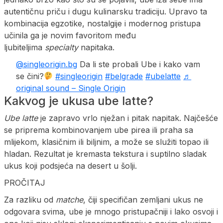
autentičnu priču i dugu kulinarsku tradiciju. Upravo ta
kombinacija egzotike, nostalgije i modernog pristupa
učinila ga je novim favoritom među
ljubiteljima
specialty
napitaka.
@singleorigin.bg
Da li ste probali Ube i kako vam
se čini?
#singleorigin
#belgrade
#ubelatte
♬
original sound – Single Origin
Kakvog je ukusa ube latte?
Ube latte
je zapravo vrlo nježan i pitak napitak. Najčešće
se priprema kombinovanjem ube pirea ili praha sa
mlijekom, klasičnim ili biljnim, a može se služiti topao ili
hladan. Rezultat je kremasta tekstura i suptilno sladak
ukus koji podsjeća na desert u šolji.
PROČITAJ
Za razliku od
matche
, čiji specifičan zemljani ukus ne
odgovara svima, ube je mnogo pristupačniji i lako osvoji i