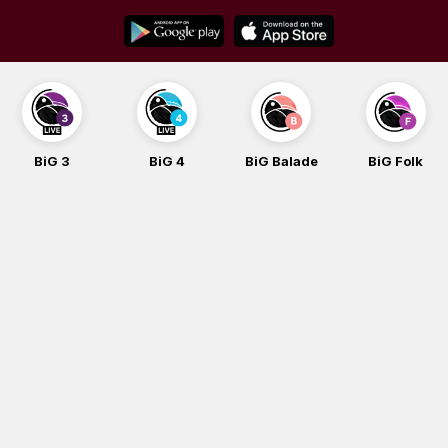
Skip
to
content
BiG 3
BiG 4
BiG Balade
BiG Folk