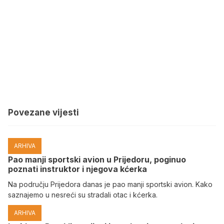
Povezane vijesti
ARHIVA
Pao manji sportski avion u Prijedoru, poginuo
poznati instruktor i njegova kćerka
Na području Prijedora danas je pao manji sportski avion. Kako
saznajemo u nesreći su stradali otac i kćerka.
ARHIVA