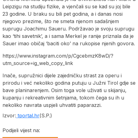
Leipzigu na studiju fizike, a vjenčali su se kad su joj bile
23 godine. U braku su bili pet godina, a i danas nosi
njegovo prezime, što ne smeta njenom sadašnjem
suprugu Joachimu Saueru. Podržavao je svoju suprugu
kao ‘tihi savetnik’, a i sama Merkel je ranije priznala da je
Sauer imao običaj ‘baciti oko’ na rukopise njenih govora.
https://www.instagram.com/p/CgcebmzK8wD/?
utm_source=ig_web_copy_link
Inače, supružnici dijele zajedničku strast za operu i
prirodu i već nekoliko godina putuju u Južni Tirol gdje se
bave planinarenjem. Osim toga vole uživati u skijanju,
kupanju i rekreativnim šetnjama, tokom čega su ih u
nekoliko navrata uspjeli uhvatiti paparazzi.
Izvor:
tportal.hr
(S.P.)
Podijeli vijest na: