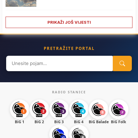
PRIKAŽI JOŠ VIJESTI
PRETRAŽITE PORTAL
Search
for:
RADIO STANICE
BiG 1
BiG 2
BiG 3
BiG 4
BiG Balade
BiG Folk