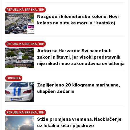
REPUBLIKA SRPSKA / BIH
Nezgode i kilometarske kolone: Novi
kolaps na putu ka moru u Hrvatskoj
REPUBLIKA SRPSKA / BIH
Autori sa Harvarda: Svi nametnuti
zakoni ništavni, jer visoki predstavnik
nije nikad imao zakonodavna ovlaštenja
HRONIKA
Zaplijenjeno 20 kilograma marihuane,
uhapšen Zećanin
REPUBLIKA SRPSKA / BIH
Stiže promjena vremena: Naoblačenje
uz lokalnu kišu i pljuskove