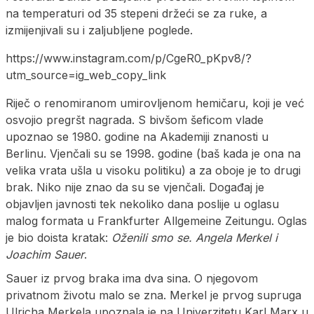
na temperaturi od 35 stepeni držeći se za ruke, a
izmijenjivali su i zaljubljene poglede.
https://www.instagram.com/p/CgeR0_pKpv8/?
utm_source=ig_web_copy_link
Riječ o renomiranom umirovljenom hemičaru, koji je već
osvojio pregršt nagrada. S bivšom šeficom vlade
upoznao se 1980. godine na Akademiji znanosti u
Berlinu. Vjenčali su se 1998. godine (baš kada je ona na
velika vrata ušla u visoku politiku) a za oboje je to drugi
brak. Niko nije znao da su se vjenčali. Događaj je
objavljen javnosti tek nekoliko dana poslije u oglasu
malog formata u Frankfurter Allgemeine Zeitungu. Oglas
je bio doista kratak:
Oženili smo se. Angela Merkel i
Joachim Sauer
.
Sauer iz prvog braka ima dva sina. O njegovom
privatnom životu malo se zna. Merkel je prvog supruga
Ulricha Merkela upoznala je na Univerzitetu Karl Marx u