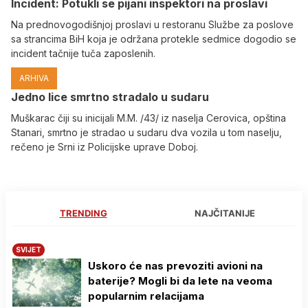
Incident: Potukli se pijani inspektori na proslavi
Na prednovogodišnjoj proslavi u restoranu Službe za poslove
sa strancima BiH koja je održana protekle sedmice dogodio se
incident tačnije tuča zaposlenih.
ARHIVA
Јedno lice smrtno stradalo u sudaru
Muškarac čiji su inicijali M.M. /43/ iz naselja Cerovica, opština
Stanari, smrtno je stradao u sudaru dva vozila u tom naselju,
rečeno je Srni iz Policijske uprave Doboj.
TRENDING
NAJČITANIJE
SVIJET
Uskoro će nas prevoziti avioni na
baterije? Mogli bi da lete na veoma
popularnim relacijama