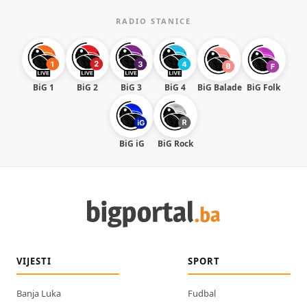
RADIO STANICE
BiG 1
BiG 2
BiG 3
BiG 4
BiG Balade
BiG Folk
BiG iG
BiG Rock
VIJESTI
SPORT
Banja Luka
Fudbal