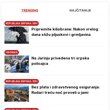
TRENDING
NAJČITANIJE
REPUBLIKA SRPSKA / BIH
Pripremite kišobrane: Nakon vrelog
dana stižu pljuskovi i grmljavina
HRONIKA
Na Јarinju privedena tri srpska
policajca
REPUBLIKA SRPSKA / BIH
Bez plata i zdravstvenog osiguranja:
Rudari treću noć proveli u jami