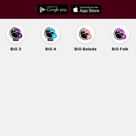
Skip
to
content
BiG 3
BiG 4
BiG Balade
BiG Folk