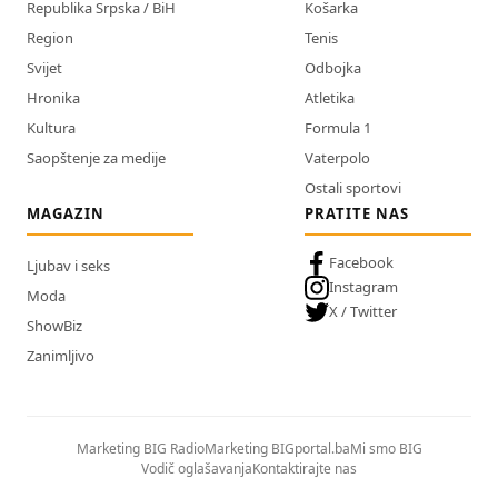
Republika Srpska / BiH
Košarka
Region
Tenis
Svijet
Odbojka
Hronika
Atletika
Kultura
Formula 1
Saopštenje za medije
Vaterpolo
Ostali sportovi
MAGAZIN
PRATITE NAS
Facebook
Ljubav i seks
Instagram
Moda
X / Twitter
ShowBiz
Zanimljivo
Marketing BIG Radio
Marketing BIGportal.ba
Mi smo BIG
Vodič oglašavanja
Kontaktirajte nas