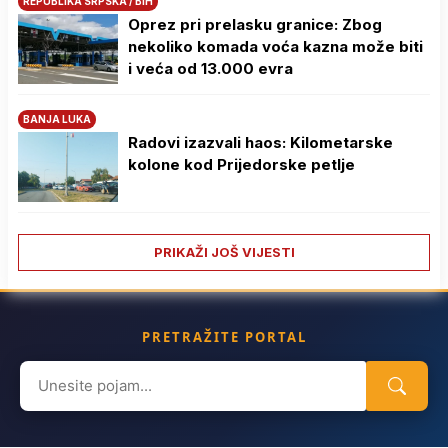
REPUBLIKA SRPSKA / BIH
Oprez pri prelasku granice: Zbog
nekoliko komada voća kazna može biti
i veća od 13.000 evra
BANJA LUKA
Radovi izazvali haos: Kilometarske
kolone kod Prijedorske petlje
PRIKAŽI JOŠ VIJESTI
PRETRAŽITE PORTAL
Search
for: