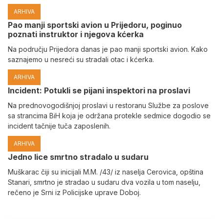
ARHIVA
Pao manji sportski avion u Prijedoru, poginuo
poznati instruktor i njegova kćerka
Na području Prijedora danas je pao manji sportski avion. Kako
saznajemo u nesreći su stradali otac i kćerka.
ARHIVA
Incident: Potukli se pijani inspektori na proslavi
Na prednovogodišnjoj proslavi u restoranu Službe za poslove
sa strancima BiH koja je održana protekle sedmice dogodio se
incident tačnije tuča zaposlenih.
ARHIVA
Јedno lice smrtno stradalo u sudaru
Muškarac čiji su inicijali M.M. /43/ iz naselja Cerovica, opština
Stanari, smrtno je stradao u sudaru dva vozila u tom naselju,
rečeno je Srni iz Policijske uprave Doboj.