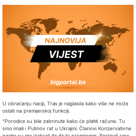
U obraćanju naciji, Tras je naglasila kako više ne može
ostati na premijerskoj funkciji.
“Porodice su bile zabrinute kako će platiti račune. Tu
smo imali i Putinov rat u Ukrajini. Članovi Konzervativne
partije su me izabrali da da to promijenim. Postavili smo