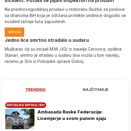
Incident: Potukli se pijani inspektori na proslavi
Na prednovogodišnjoj proslavi u restoranu Službe za poslove
sa strancima BiH koja je održana protekle sedmice dogodio se
incident tačnije tuča zaposlenih.
ARHIVA
Јedno lice smrtno stradalo u sudaru
Muškarac čiji su inicijali M.M. /43/ iz naselja Cerovica, opština
Stanari, smrtno je stradao u sudaru dva vozila u tom naselju,
rečeno je Srni iz Policijske uprave Doboj.
TRENDING
NAJČITANIJE
REPUBLIKA SRPSKA / BIH
Ambasada Ruske Federacije:
Licemjerje u svom punom sjaju