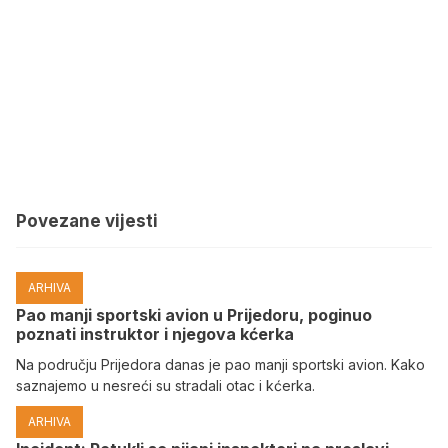
Povezane vijesti
ARHIVA
Pao manji sportski avion u Prijedoru, poginuo
poznati instruktor i njegova kćerka
Na području Prijedora danas je pao manji sportski avion. Kako
saznajemo u nesreći su stradali otac i kćerka.
ARHIVA