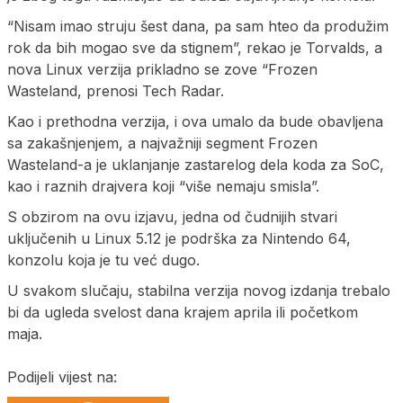
“Nisam imao struju šest dana, pa sam hteo da produžim
rok da bih mogao sve da stignem”, rekao je Torvalds, a
nova Linux verzija prikladno se zove “Frozen
Wasteland, prenosi Tech Radar.
Kao i prethodna verzija, i ova umalo da bude obavljena
sa zakašnjenjem, a najvažniji segment Frozen
Wasteland-a je uklanjanje zastarelog dela koda za SoC,
kao i raznih drajvera koji “više nemaju smisla”.
S obzirom na ovu izjavu, jedna od čudnijih stvari
uključenih u Linux 5.12 je podrška za Nintendo 64,
konzolu koja je tu već dugo.
U svakom slučaju, stabilna verzija novog izdanja trebalo
bi da ugleda svelost dana krajem aprila ili početkom
maja.
Podijeli vijest na: