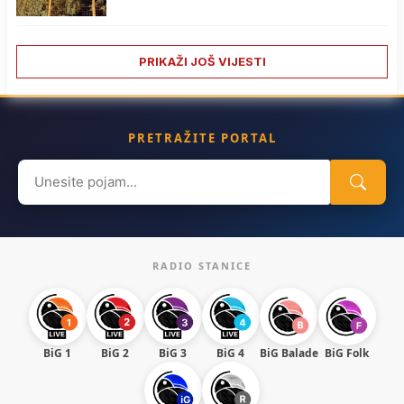
PRIKAŽI JOŠ VIJESTI
PRETRAŽITE PORTAL
Search
for:
RADIO STANICE
BiG 1
BiG 2
BiG 3
BiG 4
BiG Balade
BiG Folk