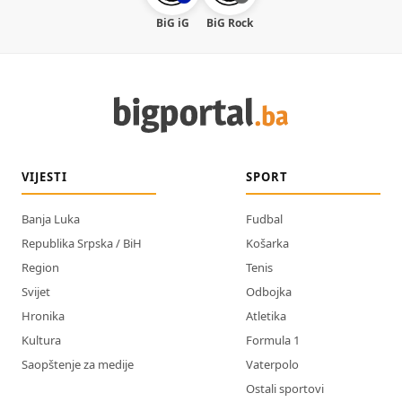
BiG iG
BiG Rock
VIJESTI
SPORT
Banja Luka
Fudbal
Republika Srpska / BiH
Košarka
Region
Tenis
Svijet
Odbojka
Hronika
Atletika
Kultura
Formula 1
Saopštenje za medije
Vaterpolo
Ostali sportovi