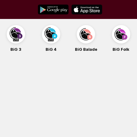
Skip
to
content
BiG 3
BiG 4
BiG Balade
BiG Folk