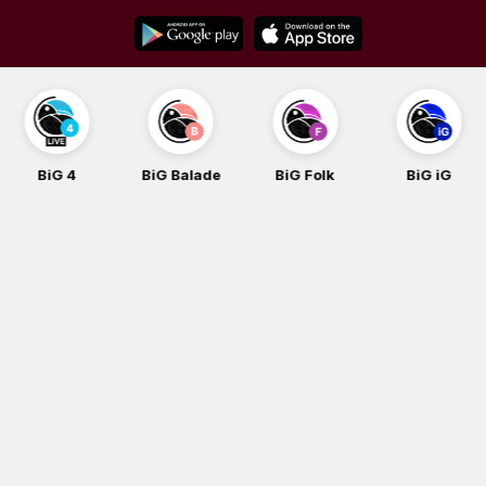
Skip
to
content
BiG 4
BiG Balade
BiG Folk
BiG iG