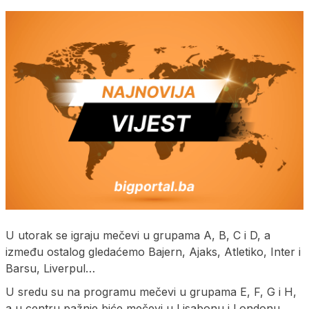
U utorak se igraju mečevi u grupama A, B, C i D, a
između ostalog gledaćemo Bajern, Ajaks, Atletiko, Inter i
Barsu, Liverpul…
U sredu su na programu mečevi u grupama E, F, G i H,
a u centru pažnje biće mečevi u Lisabonu i Londonu.