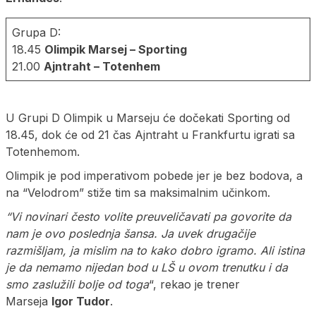
Grupa D:
18.45
Olimpik Marsej – Sporting
21.00
Ajntraht – Totenhem
U Grupi D Olimpik u Marseju će dočekati Sporting od
18.45, dok će od 21 čas Ajntraht u Frankfurtu igrati sa
Totenhemom.
Olimpik je pod imperativom pobede jer je bez bodova, a
na “Velodrom” stiže tim sa maksimalnim učinkom.
“Vi novinari često volite preuveličavati pa govorite da
nam je ovo poslednja šansa. Ja uvek drugačije
razmišljam, ja mislim na to kako dobro igramo. Ali istina
je da nemamo nijedan bod u LŠ u ovom trenutku i da
smo zaslužili bolje od toga
“, rekao je trener
Marseja
Igor Tudor
.