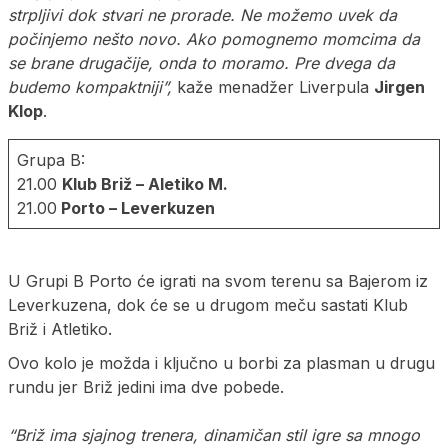
strpljivi dok stvari ne prorade. Ne možemo uvek da
počinjemo nešto novo. Ako pomognemo momcima da
se brane drugačije, onda to moramo. Pre dvega da
budemo kompaktniji”,
kaže menadžer Liverpula
Jirgen
Klop
.
Grupa B:
21.00
Klub Briž – Aletiko M.
21.00
Porto – Leverkuzen
U Grupi B Porto će igrati na svom terenu sa Bajerom iz
Leverkuzena, dok će se u drugom meču sastati Klub
Briž i Atletiko.
Ovo kolo je možda i ključno u borbi za plasman u drugu
rundu jer Briž jedini ima dve pobede.
“Briž ima sjajnog trenera, dinamičan stil igre sa mnogo