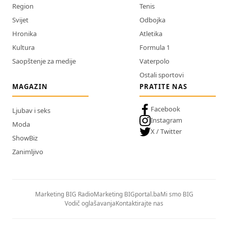
Region
Tenis
Svijet
Odbojka
Hronika
Atletika
Kultura
Formula 1
Saopštenje za medije
Vaterpolo
Ostali sportovi
MAGAZIN
PRATITE NAS
Facebook
Ljubav i seks
Instagram
Moda
X / Twitter
ShowBiz
Zanimljivo
Marketing BIG Radio
Marketing BIGportal.ba
Mi smo BIG
Vodič oglašavanja
Kontaktirajte nas