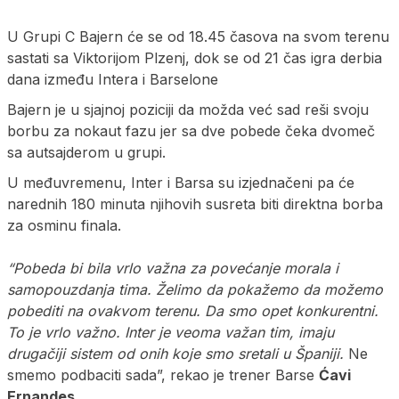
U Grupi C Bajern će se od 18.45 časova na svom terenu
sastati sa Viktorijom Plzenj, dok se od 21 čas igra derbia
dana između Intera i Barselone
Bajern je u sjajnoj poziciji da možda već sad reši svoju
borbu za nokaut fazu jer sa dve pobede čeka dvomeč
sa autsajderom u grupi.
U međuvremenu, Inter i Barsa su izjednačeni pa će
narednih 180 minuta njihovih susreta biti direktna borba
za osminu finala.
“Pobeda bi bila vrlo važna za povećanje morala i
samopouzdanja tima. Želimo da pokažemo da možemo
pobediti na ovakvom terenu. Da smo opet konkurentni.
To je vrlo važno. Inter je veoma važan tim, imaju
drugačiji sistem od onih koje smo sretali u Španiji.
Ne
smemo podbaciti sada”, rekao je trener Barse
Ćavi
Ernandes
.