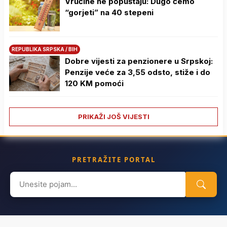
Vrućine ne popuštaju: Dugo ćemo
“gorjeti” na 40 stepeni
REPUBLIKA SRPSKA / BIH
Dobre vijesti za penzionere u Srpskoj:
Penzije veće za 3,55 odsto, stiže i do
120 KM pomoći
PRIKAŽI JOŠ VIJESTI
PRETRAŽITE PORTAL
Search
for: