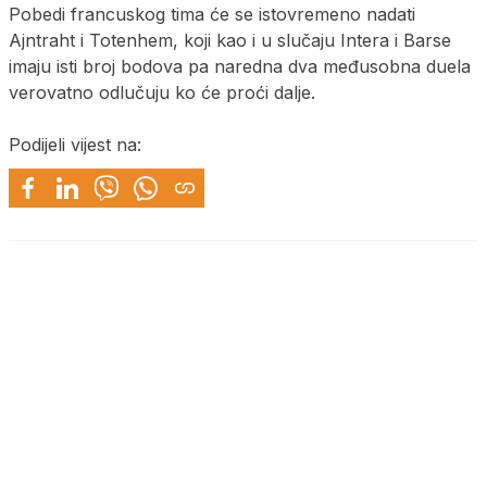
Pobedi francuskog tima će se istovremeno nadati
Ajntraht i Totenhem, koji kao i u slučaju Intera i Barse
imaju isti broj bodova pa naredna dva međusobna duela
verovatno odlučuju ko će proći dalje.
Podijeli vijest na: