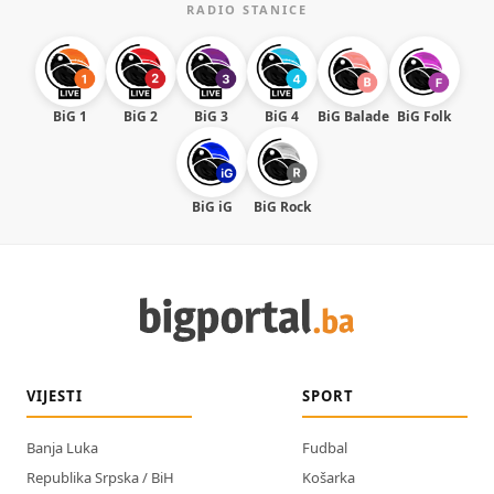
RADIO STANICE
BiG 1
BiG 2
BiG 3
BiG 4
BiG Balade
BiG Folk
BiG iG
BiG Rock
VIJESTI
SPORT
Banja Luka
Fudbal
Republika Srpska / BiH
Košarka