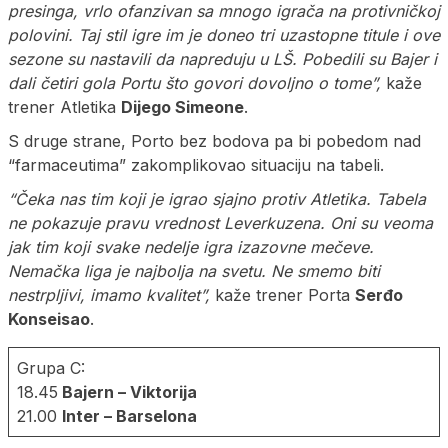
presinga, vrlo ofanzivan sa mnogo igrača na protivničkoj
polovini. Taj stil igre im je doneo tri uzastopne titule i ove
sezone su nastavili da napreduju u LŠ. Pobedili su Bajer i
dali četiri gola Portu što govori dovoljno o tome”,
kaže
trener Atletika
Dijego Simeone
.
S druge strane, Porto bez bodova pa bi pobedom nad
“farmaceutima” zakomplikovao situaciju na tabeli.
“Čeka nas tim koji je igrao sjajno protiv Atletika. Tabela
ne pokazuje pravu vrednost Leverkuzena. Oni su veoma
jak tim koji svake nedelje igra izazovne mečeve.
Nemačka liga je najbolja na svetu. Ne smemo biti
nestrpljivi, imamo kvalitet”,
kaže trener Porta
Serđo
Konseisao
.
Grupa C:
18.45
Bajern – Viktorija
21.00
Inter – Barselona