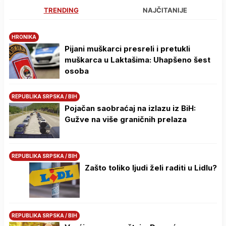
TRENDING
NAJČITANIJE
HRONIKA
Pijani muškarci presreli i pretukli
muškarca u Laktašima: Uhapšeno šest
osoba
REPUBLIKA SRPSKA / BIH
Pojačan saobraćaj na izlazu iz BiH:
Gužve na više graničnih prelaza
REPUBLIKA SRPSKA / BIH
Zašto toliko ljudi želi raditi u Lidlu?
REPUBLIKA SRPSKA / BIH