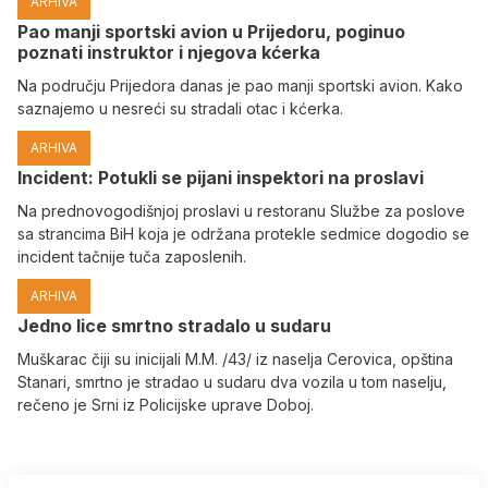
ARHIVA
Pao manji sportski avion u Prijedoru, poginuo
poznati instruktor i njegova kćerka
Na području Prijedora danas je pao manji sportski avion. Kako
saznajemo u nesreći su stradali otac i kćerka.
ARHIVA
Incident: Potukli se pijani inspektori na proslavi
Na prednovogodišnjoj proslavi u restoranu Službe za poslove
sa strancima BiH koja je održana protekle sedmice dogodio se
incident tačnije tuča zaposlenih.
ARHIVA
Јedno lice smrtno stradalo u sudaru
Muškarac čiji su inicijali M.M. /43/ iz naselja Cerovica, opština
Stanari, smrtno je stradao u sudaru dva vozila u tom naselju,
rečeno je Srni iz Policijske uprave Doboj.