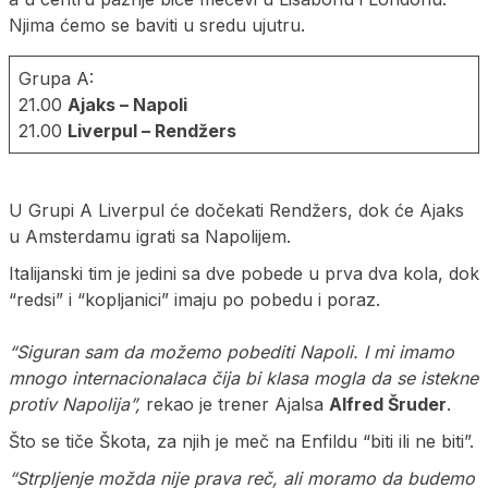
Njima ćemo se baviti u sredu ujutru.
Grupa A:
21.00
Ajaks – Napoli
21.00
Liverpul – Rendžers
U Grupi A Liverpul će dočekati Rendžers, dok će Ajaks
u Amsterdamu igrati sa Napolijem.
Italijanski tim je jedini sa dve pobede u prva dva kola, dok
“redsi” i “kopljanici” imaju po pobedu i poraz.
“Siguran sam da možemo pobediti Napoli. I mi imamo
mnogo internacionalaca čija bi klasa mogla da se istekne
protiv Napolija”,
rekao je trener Ajalsa
Alfred Šruder
.
Što se tiče Škota, za njih je meč na Enfildu “biti ili ne biti”.
“Strpljenje možda nije prava reč, ali moramo da budemo