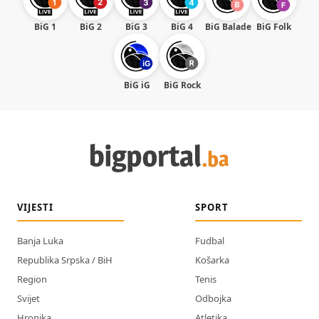
BiG 1
BiG 2
BiG 3
BiG 4
BiG Balade
BiG Folk
BiG iG
BiG Rock
VIJESTI
SPORT
Banja Luka
Fudbal
Republika Srpska / BiH
Košarka
Region
Tenis
Svijet
Odbojka
Hronika
Atletika