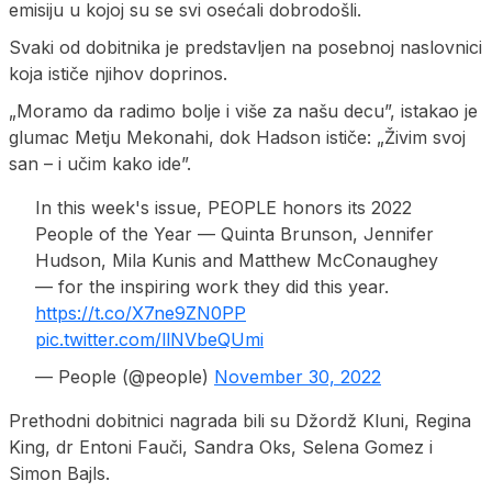
emisiju u kojoj su se svi osećali dobrodošli.
Svaki od dobitnika je predstavljen na posebnoj naslovnici
koja ističe njihov doprinos.
„Moramo da radimo bolje i više za našu decu”, istakao je
glumac Metju Mekonahi, dok Hadson ističe: „Živim svoj
san – i učim kako ide”.
In this week's issue, PEOPLE honors its 2022
People of the Year — Quinta Brunson, Jennifer
Hudson, Mila Kunis and Matthew McConaughey
— for the inspiring work they did this year.
https://t.co/X7ne9ZN0PP
pic.twitter.com/llNVbeQUmi
— People (@people)
November 30, 2022
Prethodni dobitnici nagrada bili su Džordž Kluni, Regina
King, dr Entoni Fauči, Sandra Oks, Selena Gomez i
Simon Bajls.