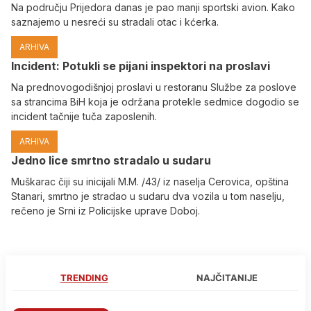
Na području Prijedora danas je pao manji sportski avion. Kako
saznajemo u nesreći su stradali otac i kćerka.
ARHIVA
Incident: Potukli se pijani inspektori na proslavi
Na prednovogodišnjoj proslavi u restoranu Službe za poslove
sa strancima BiH koja je održana protekle sedmice dogodio se
incident tačnije tuča zaposlenih.
ARHIVA
Јedno lice smrtno stradalo u sudaru
Muškarac čiji su inicijali M.M. /43/ iz naselja Cerovica, opština
Stanari, smrtno je stradao u sudaru dva vozila u tom naselju,
rečeno je Srni iz Policijske uprave Doboj.
TRENDING
NAJČITANIJE