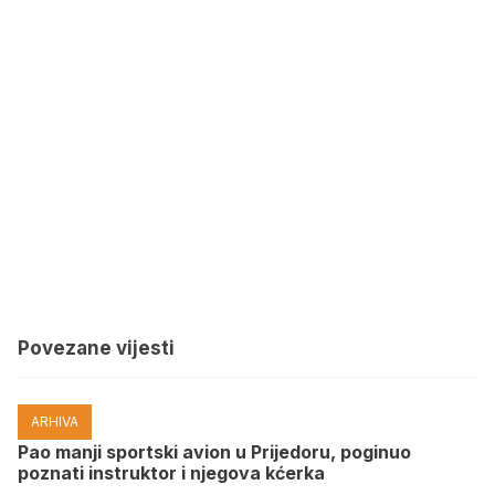
Povezane vijesti
ARHIVA
Pao manji sportski avion u Prijedoru, poginuo
poznati instruktor i njegova kćerka