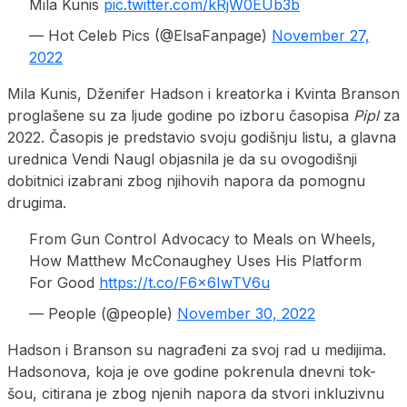
Mila Kunis
pic.twitter.com/kRjW0EUb3b
— Hot Celeb Pics (@ElsaFanpage)
November 27,
2022
Mila Kunis, Dženifer Hadson i kreatorka i Kvinta Branson
proglašene su za ljude godine po izboru časopisa
Pipl
za
2022. Časopis je predstavio svoju godišnju listu, a glavna
urednica Vendi Naugl objasnila je da su ovogodišnji
dobitnici izabrani zbog njihovih napora da pomognu
drugima.
From Gun Control Advocacy to Meals on Wheels,
How Matthew McConaughey Uses His Platform
For Good
https://t.co/F6x6IwTV6u
— People (@people)
November 30, 2022
Hadson i Branson su nagrađeni za svoj rad u medijima.
Hadsonova, koja je ove godine pokrenula dnevni tok-
šou, citirana je zbog njenih napora da stvori inkluzivnu