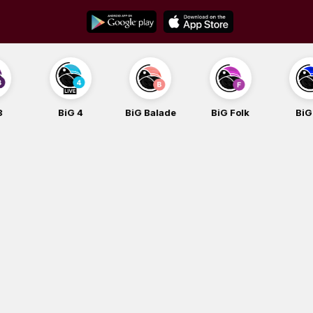
Skip
to
content
BiG 4
BiG Balade
BiG Folk
BiG iG