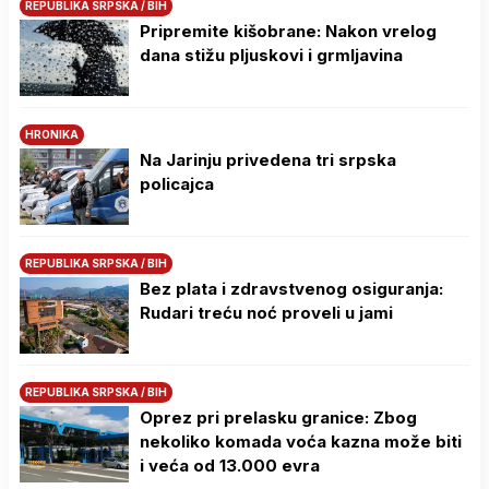
REPUBLIKA SRPSKA / BIH
Pripremite kišobrane: Nakon vrelog
dana stižu pljuskovi i grmljavina
HRONIKA
Na Јarinju privedena tri srpska
policajca
REPUBLIKA SRPSKA / BIH
Bez plata i zdravstvenog osiguranja:
Rudari treću noć proveli u jami
REPUBLIKA SRPSKA / BIH
Oprez pri prelasku granice: Zbog
nekoliko komada voća kazna može biti
i veća od 13.000 evra