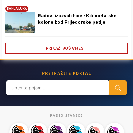
BANJA LUKA
Radovi izazvali haos: Kilometarske
kolone kod Prijedorske petlje
PRIKAŽI JOŠ VIJESTI
PRETRAŽITE PORTAL
Search
for:
RADIO STANICE