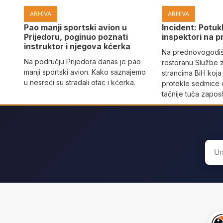
ARHIVA
ARHIVA
Pao manji sportski avion u
Incident: Potukl
Prijedoru, poginuo poznati
inspektori na p
instruktor i njegova kćerka
Na prednovogodišn
Na području Prijedora danas je pao
restoranu Službe 
manji sportski avion. Kako saznajemo
strancima BiH koja
u nesreći su stradali otac i kćerka.
protekle sedmice 
tačnije tuča zaposl
Sear
for: