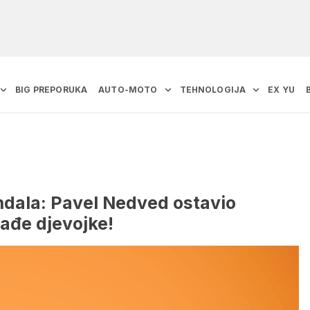
BIG PREPORUKA
AUTO-MOTO
TEHNOLOGIJA
EX YU
ndala: Pavel Nedved ostavio
ađe djevojke!