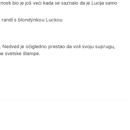
vnosti bio je još veći kada se saznalo da je Lucija samo
ď randí s blondýnkou Luckou
, Nedved je očigledno prestao da voli svoju suprugu,
ne svetske štampe.