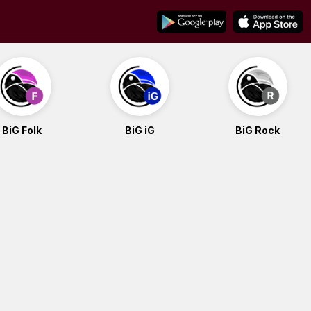
BiG Folk
BiG iG
BiG Rock