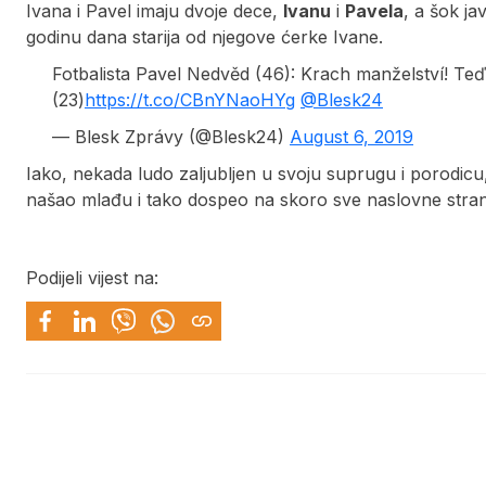
Ivana i Pavel imaju dvoje dece,
Ivanu
i
Pavela
, a šok ja
godinu dana starija od njegove ćerke Ivane.
Fotbalista Pavel Nedvěd (46): Krach manželství! Te
(23)
https://t.co/CBnYNaoHYg
@Blesk24
— Blesk Zprávy (@Blesk24)
August 6, 2019
Iako, nekada ludo zaljubljen u svoju suprugu i porodicu
našao mlađu i tako dospeo na skoro sve naslovne stra
Podijeli vijest na: