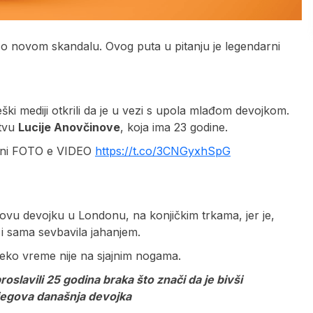
je o novom skandalu. Ovog puta u pitanju je legendarni
ki mediji otkrili da je u vezi s upola mlađom devojkom.
štvu
Lucije Anovčinove
, koja ima 23 godine.
anni FOTO e VIDEO
https://t.co/3CNGyxhSpG
govu devojku u Londonu, na konjičkim trkama, jer je,
a i sama sevbavila jahanjem.
 neko vreme nije na sjajnim nogama.
slavili 25 godina braka što znači da je bivši
njegova današnja devojka