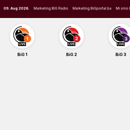
Skip
09. Aug 2026.
Marketing BIG Radio
Marketing BiGportal.ba
Mi smo 
to
content
BiG 1
BiG 2
BiG 3