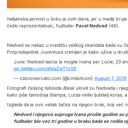
Italijanska javnost u šoku je ovih dana, jer u mediji bru
češki reprezentativac, fudbaler
Pavel Nedved
(46).
Nedved se našao u središtu velikog skandala kada su češ
Potpredsjednik Juventusa snimljen je kako uživa u dru
Juve: Nedved lascia la moglie Ivana per Lucie, 23 
pic.twitter.com/gNwZwT1cG5
— calciomercato.com (@cmdotcom)
August 7, 2019
Fotografi češkog tabloida
Blesk
ulovili su Nedveda i nje
kako piše tamošnja štampa, Lucija veliki ljubitelj konja, 
Izgleda da je ovo veliak tačka na njegov brak, koji već
Nedved i njegova supruga Ivana prošle godine su pro
fudbaler bio već tri godine u braku kada se rodila 