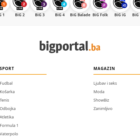
G 1
BiG 2
BiG 3
BiG 4
BiG Balade
BiG Folk
BiG iG
BiG
SPORT
MAGAZIN
Fudbal
Ljubav i seks
Košarka
Moda
Tenis
ShowBiz
Odbojka
Zanimljivo
Atletika
Formula 1
Vaterpolo