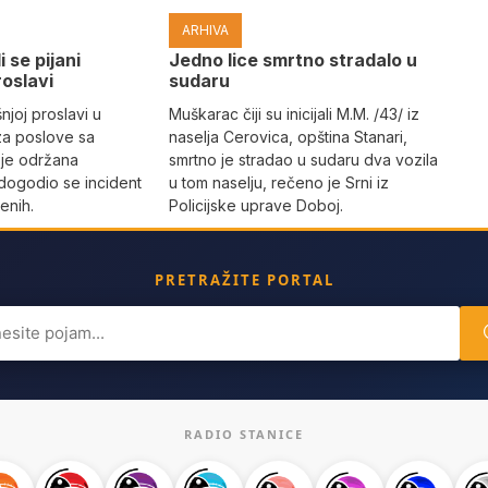
ARHIVA
i se pijani
Јedno lice smrtno stradalo u
roslavi
sudaru
joj proslavi u
Muškarac čiji su inicijali M.M. /43/ iz
za poslove sa
naselja Cerovica, opština Stanari,
 je održana
smrtno je stradao u sudaru dva vozila
dogodio se incident
u tom naselju, rečeno je Srni iz
enih.
Policijske uprave Doboj.
PRETRAŽITE PORTAL
ch
RADIO STANICE