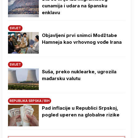
cunamija i udara na špansku
enklavu
SVIJET
Objavljeni prvi snimci Modžtabe
Hamneja kao vrhovnog vođe Irana
SVIJET
Suša, preko nuklearke, ugrozila
mađarsku valutu
REPUBLIKA SRPSKA / BIH
Pad inflacije u Republici Srpskoj,
pogled uperen na globalne rizike