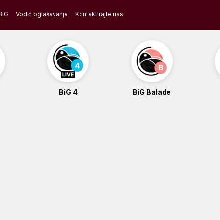
BiG
Vodič oglašavanja
Kontaktirajte nas
BiG 4
BiG Balade