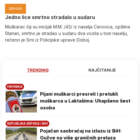
ARHIVA
Јedno lice smrtno stradalo u sudaru
Muškarac čiji su inicijali M.M. /43/ iz naselja Cerovica, opština
Stanari, smrtno je stradao u sudaru dva vozila u tom naselju,
rečeno je Srni iz Policijske uprave Doboj.
TRENDING
NAJČITANIJE
HRONIKA
Pijani muškarci presreli i pretukli
muškarca u Laktašima: Uhapšeno šest
osoba
REPUBLIKA SRPSKA / BIH
Pojačan saobraćaj na izlazu iz BiH:
Gužve na više graničnih prelaza