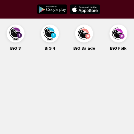
Skip
to
content
BiG 3
BiG 4
BiG Balade
BiG Folk