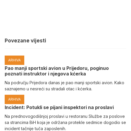
Povezane vijesti
ARHIVA
Pao manji sportski avion u Prijedoru, poginuo
poznati instruktor i njegova kćerka
Na području Prijedora danas je pao manji sportski avion. Kako
saznajemo u nesreći su stradali otac i kćerka.
ARHIVA
Incident: Potukli se pijani inspektori na proslavi
Na prednovogodišnjoj proslavi u restoranu Službe za poslove
sa strancima BiH koja je održana protekle sedmice dogodio se
incident tačnije tuča zaposlenih.