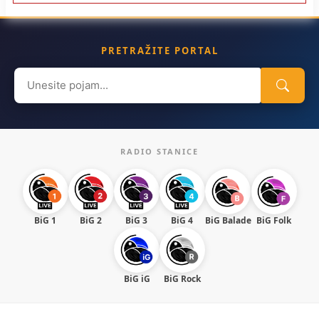
PRETRAŽITE PORTAL
Search
for:
RADIO STANICE
BiG 1
BiG 2
BiG 3
BiG 4
BiG Balade
BiG Folk
BiG iG
BiG Rock