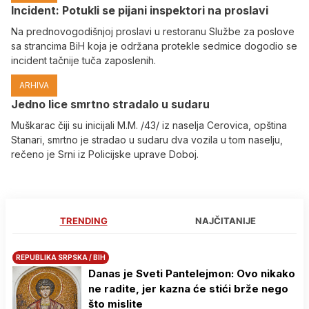
Incident: Potukli se pijani inspektori na proslavi
Na prednovogodišnjoj proslavi u restoranu Službe za poslove
sa strancima BiH koja je održana protekle sedmice dogodio se
incident tačnije tuča zaposlenih.
ARHIVA
Јedno lice smrtno stradalo u sudaru
Muškarac čiji su inicijali M.M. /43/ iz naselja Cerovica, opština
Stanari, smrtno je stradao u sudaru dva vozila u tom naselju,
rečeno je Srni iz Policijske uprave Doboj.
TRENDING
NAJČITANIJE
REPUBLIKA SRPSKA / BIH
Danas je Sveti Pantelejmon: Ovo nikako
ne radite, jer kazna će stići brže nego
što mislite