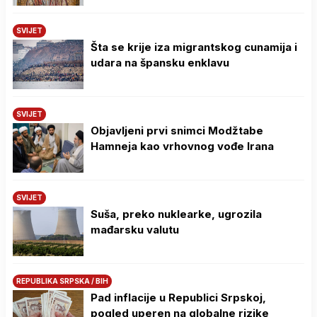
SVIJET
Šta se krije iza migrantskog cunamija i
udara na špansku enklavu
SVIJET
Objavljeni prvi snimci Modžtabe
Hamneja kao vrhovnog vođe Irana
SVIJET
Suša, preko nuklearke, ugrozila
mađarsku valutu
REPUBLIKA SRPSKA / BIH
Pad inflacije u Republici Srpskoj,
pogled uperen na globalne rizike