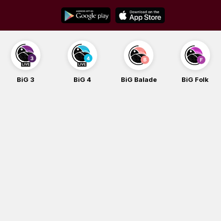
Skip
to
content
BiG 3
BiG 4
BiG Balade
BiG Folk