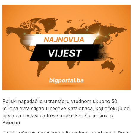
Poljski napadač je u transferu vrednom ukupno 50
miliona evra stigao u redove Katalonaca, koji očekuju od
njega da nastavi da trese mreže kao što je činio u
Bajernu.
To isto očekuje i prvi čovek Barselone, predsednik Đoan