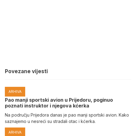
Povezane vijesti
ARHIVA
Pao manji sportski avion u Prijedoru, poginuo
poznati instruktor i njegova kćerka
Na području Prijedora danas je pao manji sportski avion. Kako
saznajemo u nesreći su stradali otac i kćerka.
ARHIVA