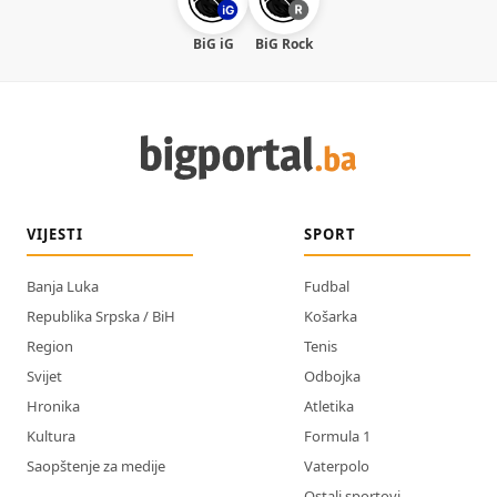
BiG iG
BiG Rock
VIJESTI
SPORT
Banja Luka
Fudbal
Republika Srpska / BiH
Košarka
Region
Tenis
Svijet
Odbojka
Hronika
Atletika
Kultura
Formula 1
Saopštenje za medije
Vaterpolo
Ostali sportovi