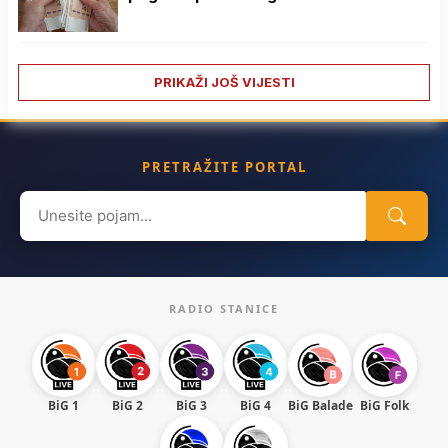
PRIKAŽI JOŠ VIJESTI
PRETRAŽITE PORTAL
Search
for:
RADIO STANICE
BiG 1
BiG 2
BiG 3
BiG 4
BiG Balade
BiG Folk