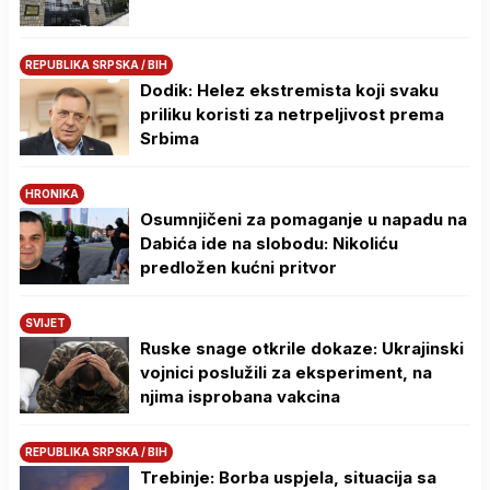
REPUBLIKA SRPSKA / BIH
Dodik: Helez ekstremista koji svaku
priliku koristi za netrpeljivost prema
Srbima
HRONIKA
Osumnjičeni za pomaganje u napadu na
Dabića ide na slobodu: Nikoliću
predložen kućni pritvor
SVIJET
Ruske snage otkrile dokaze: Ukrajinski
vojnici poslužili za eksperiment, na
njima isprobana vakcina
REPUBLIKA SRPSKA / BIH
Trebinje: Borba uspjela, situacija sa