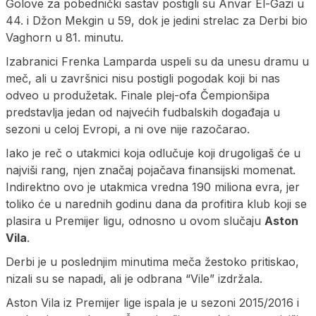
Golove za pobednički sastav postigli su Anvar El-Gazi u
44. i Džon Mekgin u 59, dok je jedini strelac za Derbi bio
Vaghorn u 81. minutu.
Izabranici Frenka Lamparda uspeli su da unesu dramu u
meč, ali u završnici nisu postigli pogodak koji bi nas
odveo u produžetak. Finale plej-ofa Čempionšipa
predstavlja jedan od najvećih fudbalskih događaja u
sezoni u celoj Evropi, a ni ove nije razočarao.
Iako je reč o utakmici koja odlučuje koji drugoligaš će u
najviši rang, njen značaj pojačava finansijski momenat.
Indirektno ovo je utakmica vredna 190 miliona evra, jer
toliko će u narednih godinu dana da profitira klub koji se
plasira u Premijer ligu, odnosno u ovom slučaju
Aston
Vila
.
Derbi je u poslednjim minutima meča žestoko pritiskao,
nizali su se napadi, ali je odbrana “Vile” izdržala.
Aston Vila iz Premijer lige ispala je u sezoni 2015/2016 i