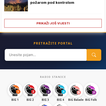
požarom pod kontrolom
PRIKAŽI JOŠ VIJESTI
PRETRAŽITE PORTAL
Search
for:
RADIO STANICE
BiG 1
BiG 2
BiG 3
BiG 4
BiG Balade
BiG Folk