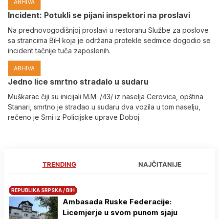
ARHIVA
Incident: Potukli se pijani inspektori na proslavi
Na prednovogodišnjoj proslavi u restoranu Službe za poslove
sa strancima BiH koja je održana protekle sedmice dogodio se
incident tačnije tuča zaposlenih.
ARHIVA
Јedno lice smrtno stradalo u sudaru
Muškarac čiji su inicijali M.M. /43/ iz naselja Cerovica, opština
Stanari, smrtno je stradao u sudaru dva vozila u tom naselju,
rečeno je Srni iz Policijske uprave Doboj.
TRENDING
NAJČITANIJE
REPUBLIKA SRPSKA / BIH
Ambasada Ruske Federacije:
Licemjerje u svom punom sjaju