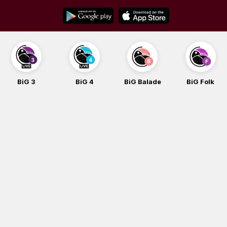
Skip
to
content
BiG 3
BiG 4
BiG Balade
BiG Folk