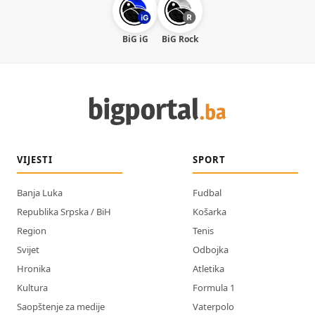
BiG iG
BiG Rock
VIJESTI
SPORT
Banja Luka
Fudbal
Republika Srpska / BiH
Košarka
Region
Tenis
Svijet
Odbojka
Hronika
Atletika
Kultura
Formula 1
Saopštenje za medije
Vaterpolo