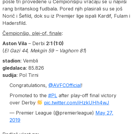
posle tri provedene u Čempionšipu vraćaju se u najviši
rang britanskog fudbala. Pored njih plasirali su se još
Norič i Šefild, dok su iz Premijer lige ispali Kardif, Fulam i
Hadersfild.
Čempionšip, plej-of, finale
:
Aston Vila
– Derbi
2:1 (1:0)
(
El Gazi 44, Mekgin 59 – Vaghorn 81
)
stadion
: Vembli
gledalaca
: 85.826
sudija
: Pol Tirni
Congratulations,
@AVFCOfficial
!
Promoted to the
#PL
after play-off final victory
over Derby
pic.twitter.com/iHzkUHh4wJ
— Premier League (@premierleague)
May 27,
2019