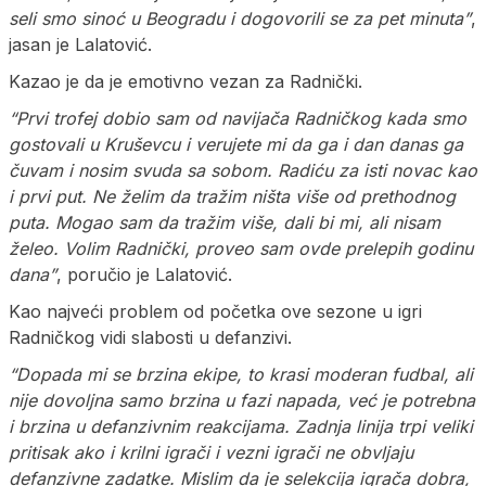
seli smo sinoć u Beogradu i dogovorili se za pet minuta”
,
jasan je Lalatović.
Kazao je da je emotivno vezan za Radnički.
“Prvi trofej dobio sam od navijača Radničkog kada smo
gostovali u Kruševcu i verujete mi da ga i dan danas ga
čuvam i nosim svuda sa sobom. Radiću za isti novac kao
i prvi put. Ne želim da tražim ništa više od prethodnog
puta. Mogao sam da tražim više, dali bi mi, ali nisam
želeo. Volim Radnički, proveo sam ovde prelepih godinu
dana”
, poručio je Lalatović.
Kao najveći problem od početka ove sezone u igri
Radničkog vidi slabosti u defanzivi.
“Dopada mi se brzina ekipe, to krasi moderan fudbal, ali
nije dovoljna samo brzina u fazi napada, već je potrebna
i brzina u defanzivnim reakcijama. Zadnja linija trpi veliki
pritisak ako i krilni igrači i vezni igrači ne obvljaju
defanzivne zadatke. Mislim da je selekcija igrača dobra,