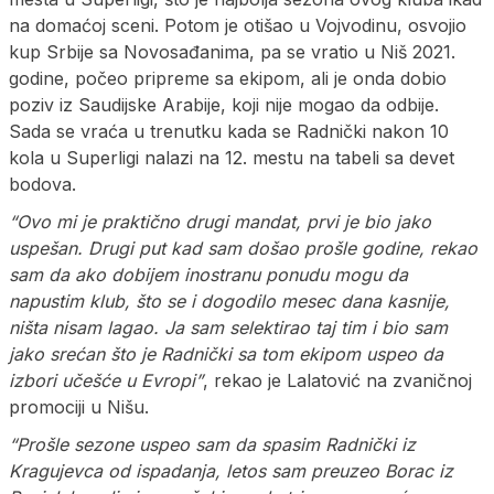
na domaćoj sceni. Potom je otišao u Vojvodinu, osvojio
kup Srbije sa Novosađanima, pa se vratio u Niš 2021.
godine, počeo pripreme sa ekipom, ali je onda dobio
poziv iz Saudijske Arabije, koji nije mogao da odbije.
Sada se vraća u trenutku kada se Radnički nakon 10
kola u Superligi nalazi na 12. mestu na tabeli sa devet
bodova.
“Ovo mi je praktično drugi mandat, prvi je bio jako
uspešan. Drugi put kad sam došao prošle godine, rekao
sam da ako dobijem inostranu ponudu mogu da
napustim klub, što se i dogodilo mesec dana kasnije,
ništa nisam lagao. Ja sam selektirao taj tim i bio sam
jako srećan što je Radnički sa tom ekipom uspeo da
izbori učešće u Evropi”
, rekao je Lalatović na zvaničnoj
promociji u Nišu.
“Prošle sezone uspeo sam da spasim Radnički iz
Kragujevca od ispadanja, letos sam preuzeo Borac iz