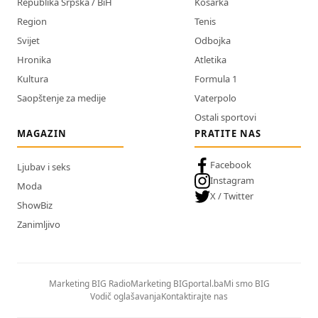
Republika Srpska / BiH
Košarka
Region
Tenis
Svijet
Odbojka
Hronika
Atletika
Kultura
Formula 1
Saopštenje za medije
Vaterpolo
Ostali sportovi
MAGAZIN
PRATITE NAS
Facebook
Ljubav i seks
Instagram
Moda
X / Twitter
ShowBiz
Zanimljivo
Marketing BIG Radio
Marketing BIGportal.ba
Mi smo BIG
Vodič oglašavanja
Kontaktirajte nas