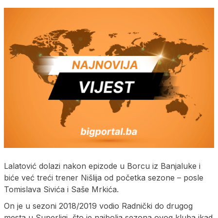
Lalatović dolazi nakon epizode u Borcu iz Banjaluke i
biće već treći trener Nišlija od početka sezone – posle
Tomislava Sivića i Saše Mrkića.
On je u sezoni 2018/2019 vodio Radnički do drugog
mesta u Superligi, što je najbolja sezona ovog kluba ikad