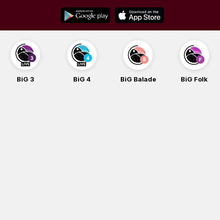
Skip
to
content
BiG 3
BiG 4
BiG Balade
BiG Folk