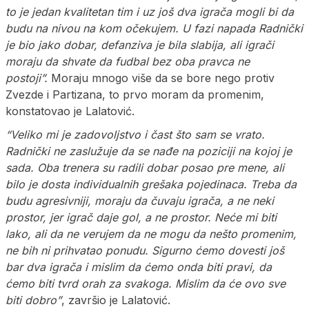
to je jedan kvalitetan tim i uz još dva igrača mogli bi da
budu na nivou na kom očekujem. U fazi napada Radnički
je bio jako dobar, defanziva je bila slabija, ali igrači
moraju da shvate da fudbal bez oba pravca ne
postoji”.
Moraju mnogo više da se bore nego protiv
Zvezde i Partizana, to prvo moram da promenim,
konstatovao je Lalatović.
“Veliko mi je zadovoljstvo i čast što sam se vrato.
Radnički ne zaslužuje da se nađe na poziciji na kojoj je
sada. Oba trenera su radili dobar posao pre mene, ali
bilo je dosta individualnih grešaka pojedinaca. Treba da
budu agresivniji, moraju da čuvaju igrača, a ne neki
prostor, jer igrač daje gol, a ne prostor. Neće mi biti
lako, ali da ne verujem da ne mogu da nešto promenim,
ne bih ni prihvatao ponudu. Sigurno ćemo dovesti još
bar dva igrača i mislim da ćemo onda biti pravi, da
ćemo biti tvrd orah za svakoga. Mislim da će ovo sve
biti dobro”
, završio je Lalatović.