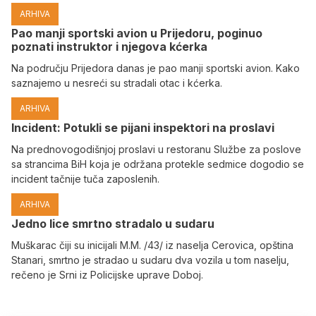
ARHIVA
Pao manji sportski avion u Prijedoru, poginuo
poznati instruktor i njegova kćerka
Na području Prijedora danas je pao manji sportski avion. Kako
saznajemo u nesreći su stradali otac i kćerka.
ARHIVA
Incident: Potukli se pijani inspektori na proslavi
Na prednovogodišnjoj proslavi u restoranu Službe za poslove
sa strancima BiH koja je održana protekle sedmice dogodio se
incident tačnije tuča zaposlenih.
ARHIVA
Јedno lice smrtno stradalo u sudaru
Muškarac čiji su inicijali M.M. /43/ iz naselja Cerovica, opština
Stanari, smrtno je stradao u sudaru dva vozila u tom naselju,
rečeno je Srni iz Policijske uprave Doboj.