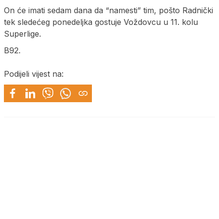
On će imati sedam dana da “namesti” tim, pošto Radnički
tek sledećeg ponedeljka gostuje Voždovcu u 11. kolu
Superlige.
B92.
Podijeli vijest na: