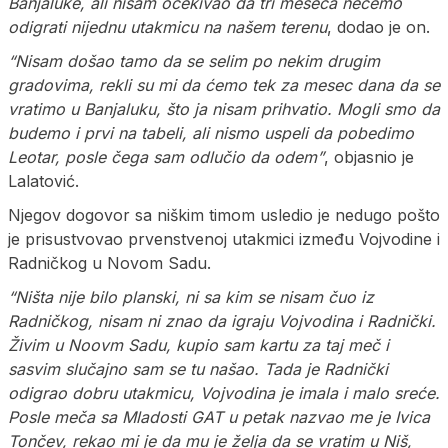
Banjaluke, ali nisam očekivao da tri meseca nećemo
odigrati nijednu utakmicu na našem terenu
, dodao je on.
“Nisam došao tamo da se selim po nekim drugim
gradovima, rekli su mi da ćemo tek za mesec dana da se
vratimo u Banjaluku, što ja nisam prihvatio. Mogli smo da
budemo i prvi na tabeli, ali nismo uspeli da pobedimo
Leotar, posle čega sam odlučio da odem”
, objasnio je
Lalatović.
Njegov dogovor sa niškim timom usledio je nedugo pošto
je prisustvovao prvenstvenoj utakmici između Vojvodine i
Radničkog u Novom Sadu.
“Ništa nije bilo planski, ni sa kim se nisam čuo iz
Radničkog, nisam ni znao da igraju Vojvodina i Radnički.
Živim u Noovm Sadu, kupio sam kartu za taj meč i
sasvim slučajno sam se tu našao. Tada je Radnički
odigrao dobru utakmicu, Vojvodina je imala i malo sreće.
Posle meča sa Mladosti GAT u petak nazvao me je Ivica
Tončev, rekao mi je da mu je želja da se vratim u Niš,