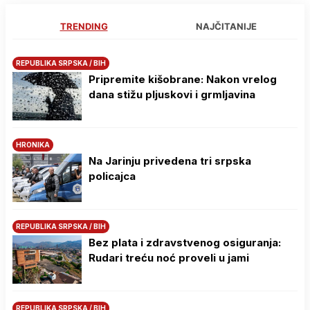
TRENDING
NAJČITANIJE
REPUBLIKA SRPSKA / BIH
Pripremite kišobrane: Nakon vrelog
dana stižu pljuskovi i grmljavina
HRONIKA
Na Јarinju privedena tri srpska
policajca
REPUBLIKA SRPSKA / BIH
Bez plata i zdravstvenog osiguranja:
Rudari treću noć proveli u jami
REPUBLIKA SRPSKA / BIH