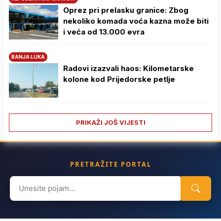
Oprez pri prelasku granice: Zbog
nekoliko komada voća kazna može biti
i veća od 13.000 evra
BANJA LUKA
Radovi izazvali haos: Kilometarske
kolone kod Prijedorske petlje
PRIKAŽI JOŠ VIJESTI
PRETRAŽITE PORTAL
Search
for: