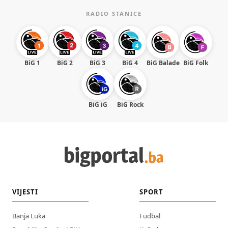
RADIO STANICE
BiG 1
BiG 2
BiG 3
BiG 4
BiG Balade
BiG Folk
BiG iG
BiG Rock
VIJESTI
SPORT
Banja Luka
Fudbal