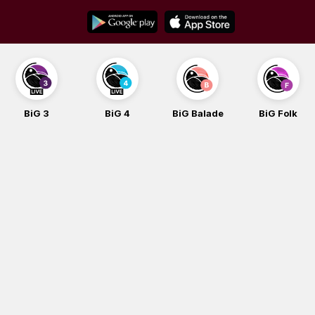
Skip
to
content
BiG 3
BiG 4
BiG Balade
BiG Folk