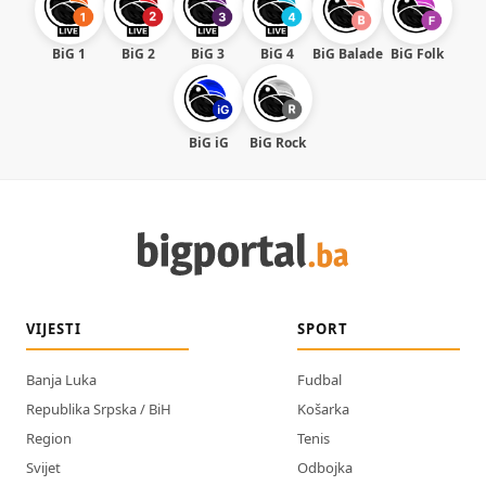
BiG 1
BiG 2
BiG 3
BiG 4
BiG Balade
BiG Folk
BiG iG
BiG Rock
VIJESTI
SPORT
Banja Luka
Fudbal
Republika Srpska / BiH
Košarka
Region
Tenis
Svijet
Odbojka