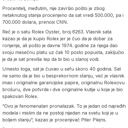
Procenitelj, međutim, nije završio pošto je zbog
netaknutog stanja procenjeno da sat vredi 500.000, pa i
700.000 dolara, prenosi CNN.
Reč je o satu Rolex Oyster, broj 6263. Vlasnik sata
kazao je da je kupio Rolex jer je čuo da je dobar za
ronjenje, ali pošto je davne 1974. godine za njega dao
svoju mesečnu platu uz čak 10 posto popusta, zaključio
je da je sat previše lep da bi bio u slanoj vodi.
Umesto toga, sat je čuvao u sefu skoro 40 godina. Sat
ne samo da je bio u besprekornom stanju, već je vlasnik
imao i originalne garancijske papire, originalnu Rolexovu
brošuru, dve potvrde i dve originalne kutije u koje je bio
spakovan Rolex.
“Ovo je fenomenalan pronalazak. To je jedan od najređih
modela i mislim da ne postoji nijedan na svetu koji je u
boljem stanju”, kazao je procenjivač Piter Plejns.