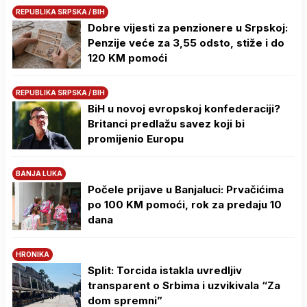
REPUBLIKA SRPSKA / BIH
Dobre vijesti za penzionere u Srpskoj:
Penzije veće za 3,55 odsto, stiže i do
120 KM pomoći
REPUBLIKA SRPSKA / BIH
BiH u novoj evropskoj konfederaciji?
Britanci predlažu savez koji bi
promijenio Europu
BANJA LUKA
Počele prijave u Banjaluci: Prvačićima
po 100 KM pomoći, rok za predaju 10
dana
HRONIKA
Split: Torcida istakla uvredljiv
transparent o Srbima i uzvikivala “Za
dom spremni”