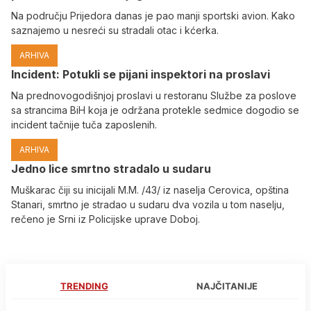
Na području Prijedora danas je pao manji sportski avion. Kako
saznajemo u nesreći su stradali otac i kćerka.
ARHIVA
Incident: Potukli se pijani inspektori na proslavi
Na prednovogodišnjoj proslavi u restoranu Službe za poslove
sa strancima BiH koja je održana protekle sedmice dogodio se
incident tačnije tuča zaposlenih.
ARHIVA
Јedno lice smrtno stradalo u sudaru
Muškarac čiji su inicijali M.M. /43/ iz naselja Cerovica, opština
Stanari, smrtno je stradao u sudaru dva vozila u tom naselju,
rečeno je Srni iz Policijske uprave Doboj.
TRENDING
NAJČITANIJE