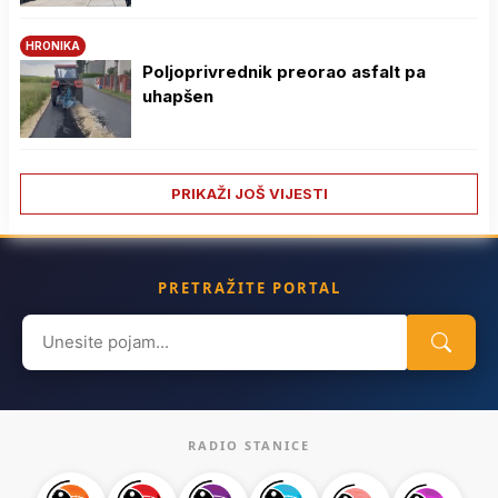
HRONIKA
Poljoprivrednik preorao asfalt pa
uhapšen
PRIKAŽI JOŠ VIJESTI
PRETRAŽITE PORTAL
Search
for:
RADIO STANICE