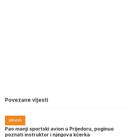
Povezane vijesti
ARHIVA
Pao manji sportski avion u Prijedoru, poginuo
poznati instruktor i njegova kćerka