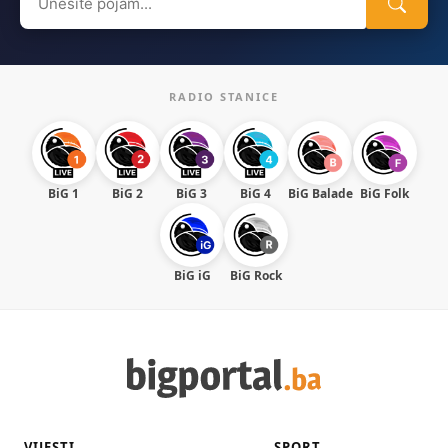
for:
RADIO STANICE
BiG 1
BiG 2
BiG 3
BiG 4
BiG Balade
BiG Folk
BiG iG
BiG Rock
VIJESTI
SPORT