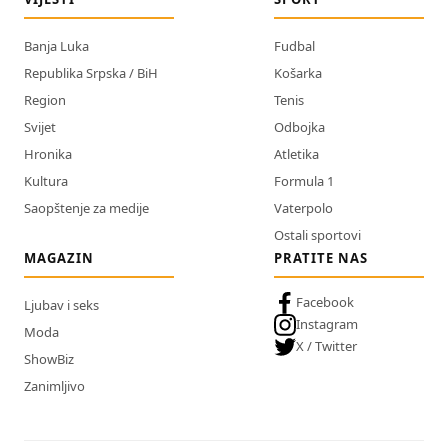
Banja Luka
Fudbal
Republika Srpska / BiH
Košarka
Region
Tenis
Svijet
Odbojka
Hronika
Atletika
Kultura
Formula 1
Saopštenje za medije
Vaterpolo
Ostali sportovi
MAGAZIN
PRATITE NAS
Facebook
Ljubav i seks
Instagram
Moda
X / Twitter
ShowBiz
Zanimljivo