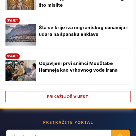
što mislite
SVIJET
Šta se krije iza migrantskog cunamija i
udara na špansku enklavu
SVIJET
Objavljeni prvi snimci Modžtabe
Hamneja kao vrhovnog vođe Irana
PRIKAŽI JOŠ VIJESTI
PRETRAŽITE PORTAL
Search