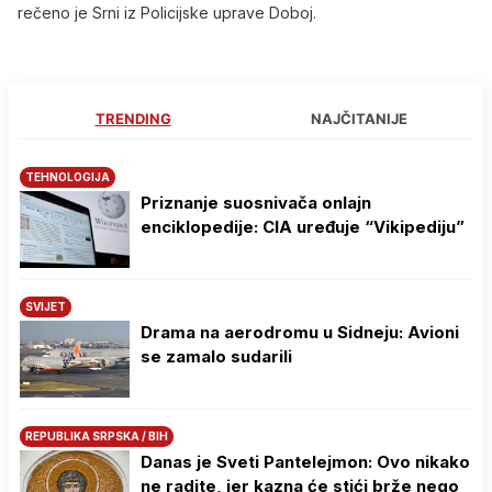
rečeno je Srni iz Policijske uprave Doboj.
TRENDING
NAJČITANIJE
TEHNOLOGIJA
Priznanje suosnivača onlajn
enciklopedije: CIA uređuje “Vikipediju”
SVIJET
Drama na aerodromu u Sidneju: Avioni
se zamalo sudarili
REPUBLIKA SRPSKA / BIH
Danas je Sveti Pantelejmon: Ovo nikako
ne radite, jer kazna će stići brže nego