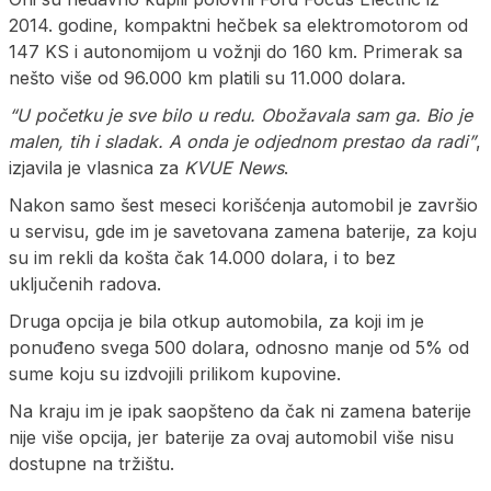
2014. godine, kompaktni hečbek sa elektromotorom od
147 KS i autonomijom u vožnji do 160 km. Primerak sa
nešto više od 96.000 km platili su 11.000 dolara.
“U početku je sve bilo u redu. Obožavala sam ga. Bio je
malen, tih i sladak. A onda je odjednom prestao da radi”
,
izjavila je vlasnica za
KVUE News
.
Nakon samo šest meseci korišćenja automobil je završio
u servisu, gde im je savetovana zamena baterije, za koju
su im rekli da košta čak 14.000 dolara, i to bez
uključenih radova.
Druga opcija je bila otkup automobila, za koji im je
ponuđeno svega 500 dolara, odnosno manje od 5% od
sume koju su izdvojili prilikom kupovine.
Na kraju im je ipak saopšteno da čak ni zamena baterije
nije više opcija, jer baterije za ovaj automobil više nisu
dostupne na tržištu.