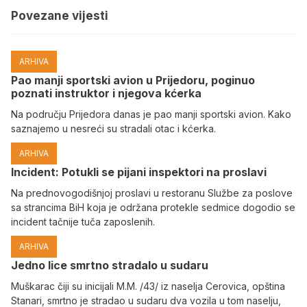
Povezane vijesti
ARHIVA
Pao manji sportski avion u Prijedoru, poginuo
poznati instruktor i njegova kćerka
Na području Prijedora danas je pao manji sportski avion. Kako
saznajemo u nesreći su stradali otac i kćerka.
ARHIVA
Incident: Potukli se pijani inspektori na proslavi
Na prednovogodišnjoj proslavi u restoranu Službe za poslove
sa strancima BiH koja je održana protekle sedmice dogodio se
incident tačnije tuča zaposlenih.
ARHIVA
Јedno lice smrtno stradalo u sudaru
Muškarac čiji su inicijali M.M. /43/ iz naselja Cerovica, opština
Stanari, smrtno je stradao u sudaru dva vozila u tom naselju,