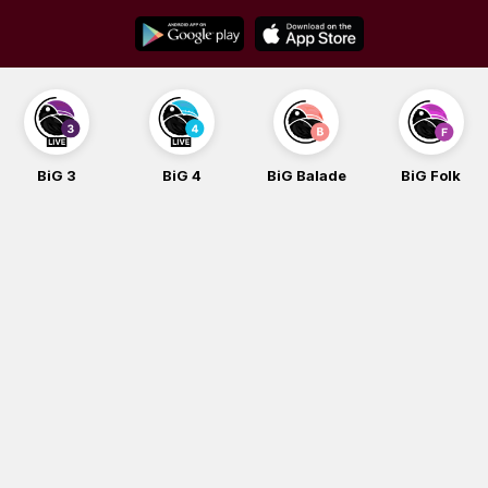
Skip
to
content
BiG 3
BiG 4
BiG Balade
BiG Folk