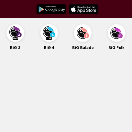
Skip
to
content
BiG 3
BiG 4
BiG Balade
BiG Folk