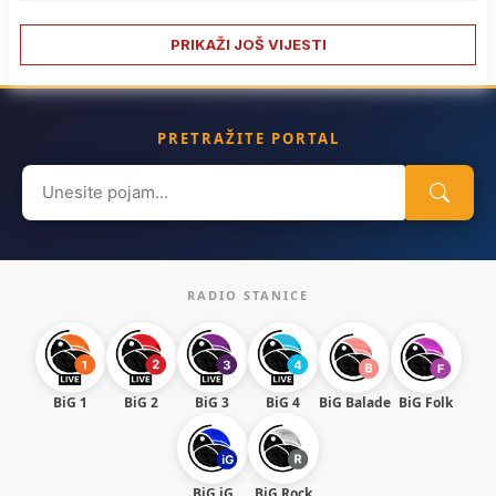
PRIKAŽI JOŠ VIJESTI
PRETRAŽITE PORTAL
Search
for:
RADIO STANICE
BiG 1
BiG 2
BiG 3
BiG 4
BiG Balade
BiG Folk
BiG iG
BiG Rock