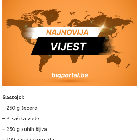
Sastojci:
– 250 g šećera
– 8 kašika vode
– 250 g suhih šljiva
– 100 g suhog grožđa