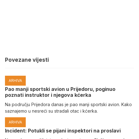
Povezane vijesti
ARHIVA
Pao manji sportski avion u Prijedoru, poginuo
poznati instruktor i njegova kćerka
Na području Prijedora danas je pao manji sportski avion. Kako
saznajemo u nesreći su stradali otac i kćerka.
ARHIVA
Incident: Potukli se pijani inspektori na proslavi