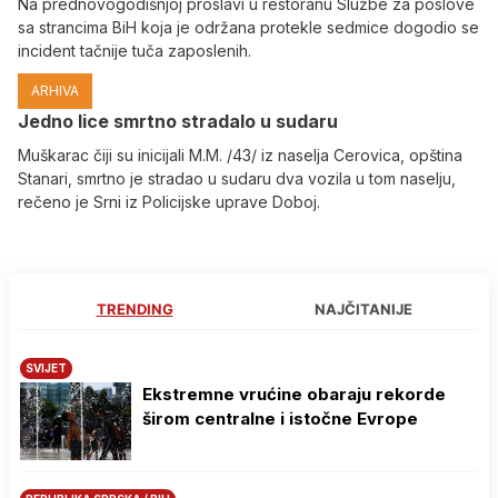
Na prednovogodišnjoj proslavi u restoranu Službe za poslove
sa strancima BiH koja je održana protekle sedmice dogodio se
incident tačnije tuča zaposlenih.
ARHIVA
Јedno lice smrtno stradalo u sudaru
Muškarac čiji su inicijali M.M. /43/ iz naselja Cerovica, opština
Stanari, smrtno je stradao u sudaru dva vozila u tom naselju,
rečeno je Srni iz Policijske uprave Doboj.
TRENDING
NAJČITANIJE
SVIJET
Ekstremne vrućine obaraju rekorde
širom centralne i istočne Evrope