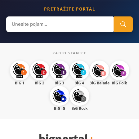
PRETRAŽITE PORTAL
Search
for:
RADIO STANICE
BiG 1
BiG 2
BiG 3
BiG 4
BiG Balade
BiG Folk
BiG iG
BiG Rock