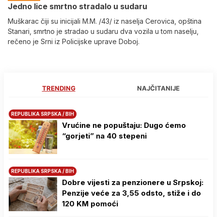
Јedno lice smrtno stradalo u sudaru
Muškarac čiji su inicijali M.M. /43/ iz naselja Cerovica, opština
Stanari, smrtno je stradao u sudaru dva vozila u tom naselju,
rečeno je Srni iz Policijske uprave Doboj.
TRENDING
NAJČITANIJE
REPUBLIKA SRPSKA / BIH
Vrućine ne popuštaju: Dugo ćemo
“gorjeti” na 40 stepeni
REPUBLIKA SRPSKA / BIH
Dobre vijesti za penzionere u Srpskoj:
Penzije veće za 3,55 odsto, stiže i do
120 KM pomoći