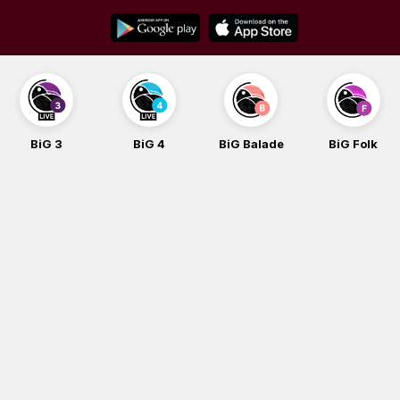
Skip
to
content
BiG 3
BiG 4
BiG Balade
BiG Folk