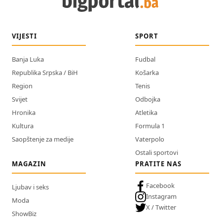
VIJESTI
SPORT
Banja Luka
Fudbal
Republika Srpska / BiH
Košarka
Region
Tenis
Svijet
Odbojka
Hronika
Atletika
Kultura
Formula 1
Saopštenje za medije
Vaterpolo
Ostali sportovi
MAGAZIN
PRATITE NAS
Facebook
Ljubav i seks
Instagram
Moda
X / Twitter
ShowBiz