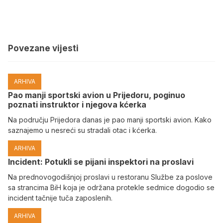
Povezane vijesti
ARHIVA
Pao manji sportski avion u Prijedoru, poginuo
poznati instruktor i njegova kćerka
Na području Prijedora danas je pao manji sportski avion. Kako
saznajemo u nesreći su stradali otac i kćerka.
ARHIVA
Incident: Potukli se pijani inspektori na proslavi
Na prednovogodišnjoj proslavi u restoranu Službe za poslove
sa strancima BiH koja je održana protekle sedmice dogodio se
incident tačnije tuča zaposlenih.
ARHIVA