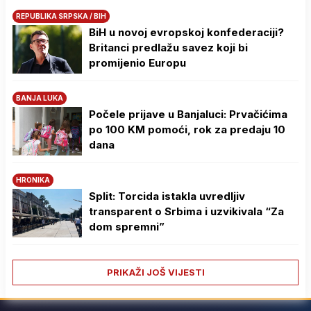
REPUBLIKA SRPSKA / BIH
BiH u novoj evropskoj konfederaciji?
Britanci predlažu savez koji bi
promijenio Europu
BANJA LUKA
Počele prijave u Banjaluci: Prvačićima
po 100 KM pomoći, rok za predaju 10
dana
HRONIKA
Split: Torcida istakla uvredljiv
transparent o Srbima i uzvikivala “Za
dom spremni”
PRIKAŽI JOŠ VIJESTI