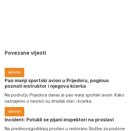
Povezane vijesti
ARHIVA
Pao manji sportski avion u Prijedoru, poginuo
poznati instruktor i njegova kćerka
Na području Prijedora danas je pao manji sportski avion. Kako
saznajemo u nesreći su stradali otac i kćerka.
ARHIVA
Incident: Potukli se pijani inspektori na proslavi
Na prednovogodišnjoj proslavi u restoranu Službe za poslove