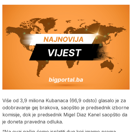
Više od 3,9 miliona Kubanaca (66,9 odsto) glasalo je za
odobravanje gej brakova, saopštio je predsednik izborne
komisije, dok je predsednik Migel Diaz Kanel saopštio da
je doneta pravedna odluka.
“Na ovaj način ćemo isplatiti dug koji imamo prema