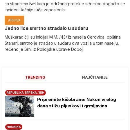
sa strancima BiH koja je održana protekle sedmice dogodio se
incident tačnije tuča zaposlenih.
ARHIVA
Јedno lice smrtno stradalo u sudaru
Muškarac čiji su inicijali M.M. /43/ iz naselja Cerovica, opština
Stanari, smrtno je stradao u sudaru dva vozila u tom naselju,
rečeno je Srni iz Policijske uprave Doboj.
TRENDING
NAJČITANIJE
REPUBLIKA SRPSKA / BIH
Pripremite kišobrane: Nakon vrelog
dana stižu pljuskovi i grmljavina
HRONIKA