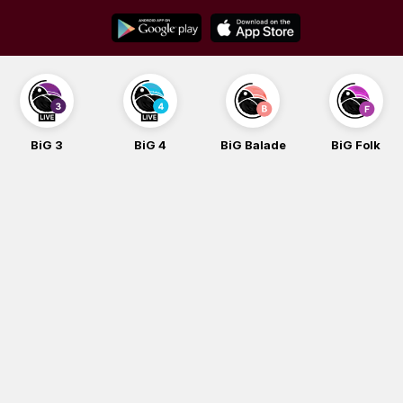
Skip
to
content
BiG 3
BiG 4
BiG Balade
BiG Folk