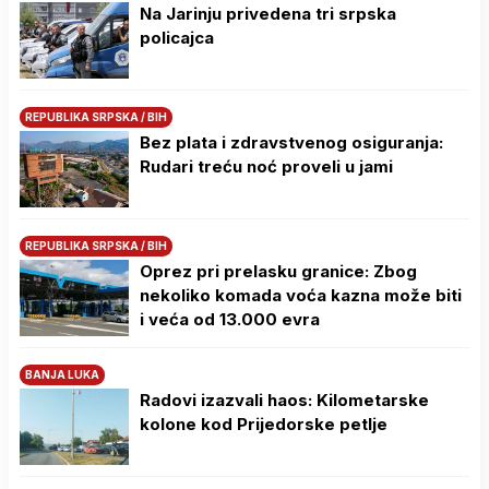
Na Јarinju privedena tri srpska
policajca
REPUBLIKA SRPSKA / BIH
Bez plata i zdravstvenog osiguranja:
Rudari treću noć proveli u jami
REPUBLIKA SRPSKA / BIH
Oprez pri prelasku granice: Zbog
nekoliko komada voća kazna može biti
i veća od 13.000 evra
BANJA LUKA
Radovi izazvali haos: Kilometarske
kolone kod Prijedorske petlje