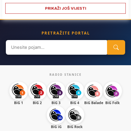
PRIKAŽI JOŠ VIJESTI
PRETRAŽITE PORTAL
Search
for:
RADIO STANICE
BiG 1
BiG 2
BiG 3
BiG 4
BiG Balade
BiG Folk
BiG iG
BiG Rock