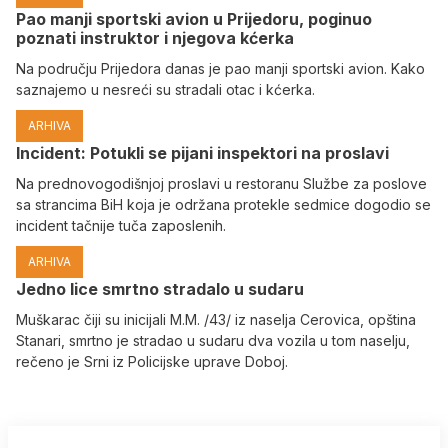
Pao manji sportski avion u Prijedoru, poginuo
poznati instruktor i njegova kćerka
Na području Prijedora danas je pao manji sportski avion. Kako
saznajemo u nesreći su stradali otac i kćerka.
ARHIVA
Incident: Potukli se pijani inspektori na proslavi
Na prednovogodišnjoj proslavi u restoranu Službe za poslove
sa strancima BiH koja je održana protekle sedmice dogodio se
incident tačnije tuča zaposlenih.
ARHIVA
Јedno lice smrtno stradalo u sudaru
Muškarac čiji su inicijali M.M. /43/ iz naselja Cerovica, opština
Stanari, smrtno je stradao u sudaru dva vozila u tom naselju,
rečeno je Srni iz Policijske uprave Doboj.