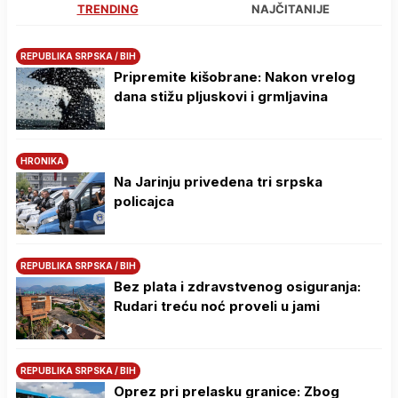
TRENDING
NAJČITANIJE
REPUBLIKA SRPSKA / BIH
Pripremite kišobrane: Nakon vrelog
dana stižu pljuskovi i grmljavina
HRONIKA
Na Јarinju privedena tri srpska
policajca
REPUBLIKA SRPSKA / BIH
Bez plata i zdravstvenog osiguranja:
Rudari treću noć proveli u jami
REPUBLIKA SRPSKA / BIH
Oprez pri prelasku granice: Zbog