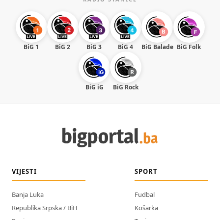
BiG 1
BiG 2
BiG 3
BiG 4
BiG Balade
BiG Folk
BiG iG
BiG Rock
VIJESTI
SPORT
Banja Luka
Fudbal
Republika Srpska / BiH
Košarka