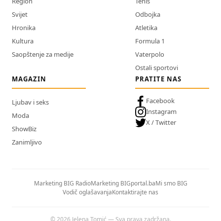
Region
Tenis
Svijet
Odbojka
Hronika
Atletika
Kultura
Formula 1
Saopštenje za medije
Vaterpolo
Ostali sportovi
MAGAZIN
PRATITE NAS
Facebook
Ljubav i seks
Instagram
Moda
X / Twitter
ShowBiz
Zanimljivo
Marketing BIG Radio
Marketing BIGportal.ba
Mi smo BIG
Vodič oglašavanja
Kontaktirajte nas
© 2026 Jelena Tomić — Sva prava zadržana.