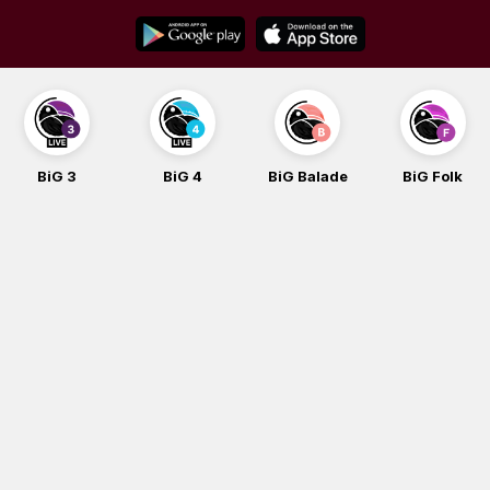
Skip
to
content
BiG 3
BiG 4
BiG Balade
BiG Folk