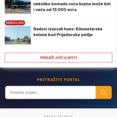
nekoliko komada voća kazna može biti
i veća od 13.000 evra
BANJA LUKA
Radovi izazvali haos: Kilometarske
kolone kod Prijedorske petlje
PRIKAŽI JOŠ VIJESTI
PRETRAŽITE PORTAL
Search
for:
RADIO STANICE