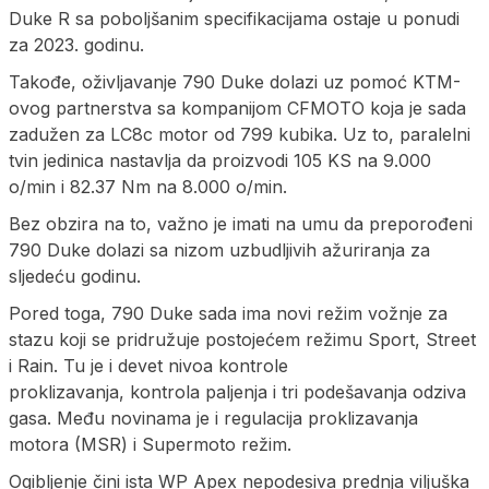
Duke R sa poboljšanim specifikacijama ostaje u ponudi
za 2023. godinu.
Takođe, oživljavanje 790 Duke dolazi uz pomoć KTM-
ovog partnerstva sa kompanijom CFMOTO koja je sada
zadužen za LC8c motor od 799 kubika. Uz to, paralelni
tvin jedinica nastavlja da proizvodi 105 KS na 9.000
o/min i 82.37 Nm na 8.000 o/min.
Bez obzira na to, važno je imati na umu da preporođeni
790 Duke dolazi sa nizom uzbudljivih ažuriranja za
sljedeću godinu.
Pored toga, 790 Duke sada ima novi režim vožnje za
stazu koji se pridružuje postojećem režimu Sport, Street
i Rain. Tu je i devet nivoa kontrole
proklizavanja, kontrola paljenja i tri podešavanja odziva
gasa. Među novinama je i regulacija proklizavanja
motora (MSR) i Supermoto režim.
Ogibljenje čini ista WP Apex nepodesiva prednja viljuška