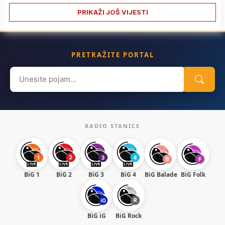
PRIKAŽI JOŠ VIJESTI
PRETRAŽITE PORTAL
Search
for:
RADIO STANICE
BiG 1
BiG 2
BiG 3
BiG 4
BiG Balade
BiG Folk
BiG iG
BiG Rock