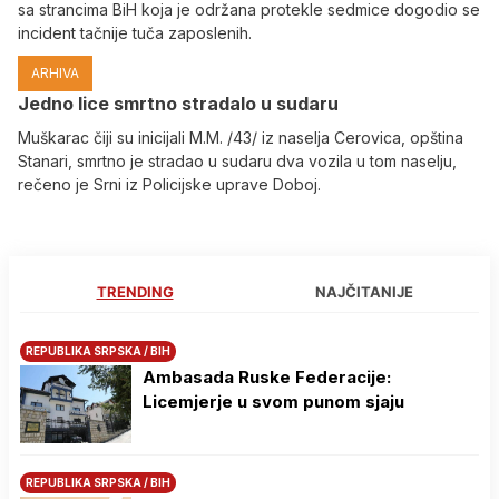
sa strancima BiH koja je održana protekle sedmice dogodio se
incident tačnije tuča zaposlenih.
ARHIVA
Јedno lice smrtno stradalo u sudaru
Muškarac čiji su inicijali M.M. /43/ iz naselja Cerovica, opština
Stanari, smrtno je stradao u sudaru dva vozila u tom naselju,
rečeno je Srni iz Policijske uprave Doboj.
TRENDING
NAJČITANIJE
REPUBLIKA SRPSKA / BIH
Ambasada Ruske Federacije:
Licemjerje u svom punom sjaju
REPUBLIKA SRPSKA / BIH