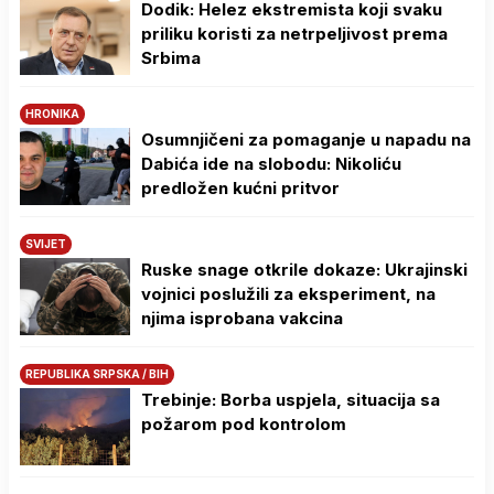
Dodik: Helez ekstremista koji svaku
priliku koristi za netrpeljivost prema
Srbima
HRONIKA
Osumnjičeni za pomaganje u napadu na
Dabića ide na slobodu: Nikoliću
predložen kućni pritvor
SVIJET
Ruske snage otkrile dokaze: Ukrajinski
vojnici poslužili za eksperiment, na
njima isprobana vakcina
REPUBLIKA SRPSKA / BIH
Trebinje: Borba uspjela, situacija sa
požarom pod kontrolom