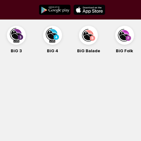
Skip
to
content
BiG 3
BiG 4
BiG Balade
BiG Folk