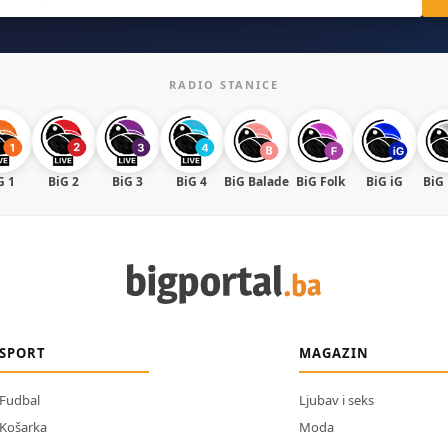
RADIO STANICE
G 1
BiG 2
BiG 3
BiG 4
BiG Balade
BiG Folk
BiG iG
BiG
SPORT
MAGAZIN
Fudbal
Ljubav i seks
Košarka
Moda