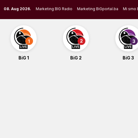
Skip
08. Aug 2026.
Marketing BIG Radio
Marketing BiGportal.ba
Mi smo 
to
content
BiG 1
BiG 2
BiG 3