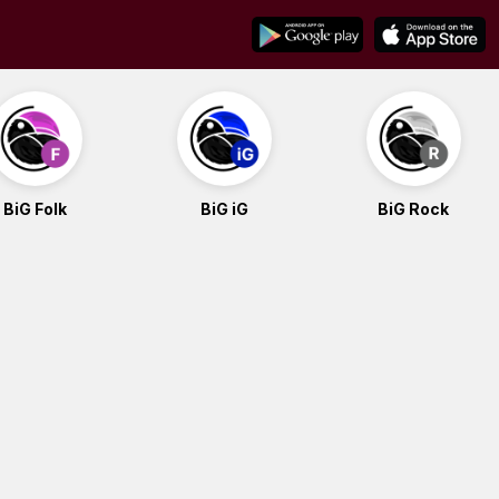
BiG Folk
BiG iG
BiG Rock