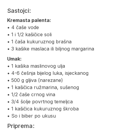
Sastojci:
Kremasta palenta:
• 4 čaše vode
• 1 i 1/2 kašičice soli
• 1 čaša kukuruznog brašna
• 3 kašike maslaca ili biljnog margarina
Umak:
• 1 kašika maslinovog ulja
• 4-6 češnja bijelog luka, isjeckanog
• 500 g gljiva (narezane)
• 1 kašičica ružmarina, sušenog
• 1/2 čaše crnog vina
• 3/4 šolje povrtnog temeljca
• 1 kašičica kukuruznog škroba
• So i biber po ukusu
Priprema: