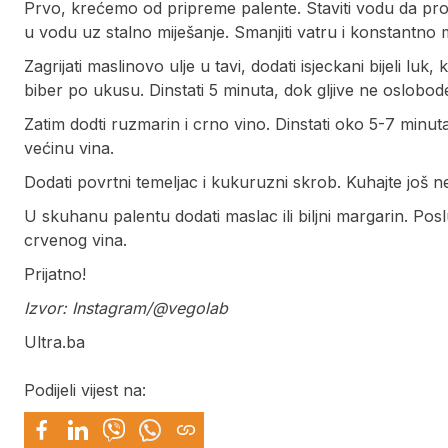
Prvo, krećemo od pripreme palente. Staviti vodu da pro
u vodu uz stalno miješanje. Smanjiti vatru i konstantno m
Zagrijati maslinovo ulje u tavi, dodati isjeckani bijeli luk,
biber po ukusu. Dinstati 5 minuta, dok gljive ne oslob
Zatim dodti ruzmarin i crno vino. Dinstati oko 5-7 minuta,
većinu vina.
Dodati povrtni temeljac i kukuruzni skrob. Kuhajte još n
U skuhanu palentu dodati maslac ili biljni margarin. Pos
crvenog vina.
Prijatno!
Izvor: Instagram/@vegolab
Ultra.ba
Podijeli vijest na: