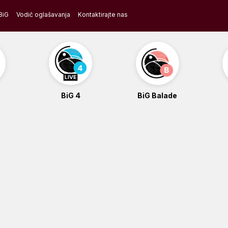
BiG
Vodič oglašavanja
Kontaktirajte nas
BiG 4
BiG Balade