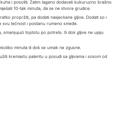
kuha i posoliti. Zatim lagano dodavati kukuruzno brašno
iješati 10-tak minuta, da se ne stvore grudice.
 kratko propržiti, pa dodati nasjeckane gljive. Dodati so i
ode svu tečnost i postanu rumeno smeđe.
 smanjujući toplotu po potrebi. Ili dok gljive ne upiju
ekoliko minuta ili dok se umak ne zgusne.
lužiti kremastu palentu u posudi sa gljivama i sosom od