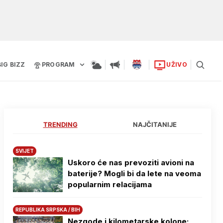
BIG BIZZ
PROGRAM
UŽIVO
TRENDING
NAJČITANIJE
SVIJET
Uskoro će nas prevoziti avioni na
baterije? Mogli bi da lete na veoma
popularnim relacijama
REPUBLIKA SRPSKA / BIH
Nezgode i kilometarske kolone: