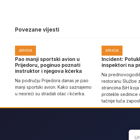
Povezane vijesti
ARHIVA
ARHIVA
Pao manji sportski avion u
Incident: Potukl
Prijedoru, poginuo poznati
inspektori na p
instruktor i njegova kćerka
Na prednovogodišn
Na području Prijedora danas je pao
restoranu Službe 
manji sportski avion. Kako saznajemo
strancima BiH koja
u nesreći su stradali otac i kćerka.
protekle sedmice 
tačnije tuča zaposl
Sear