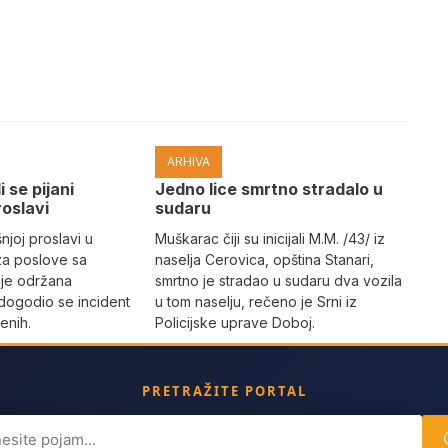
ARHIVA
i se pijani
Јedno lice smrtno stradalo u
roslavi
sudaru
joj proslavi u
Muškarac čiji su inicijali M.M. /43/ iz
za poslove sa
naselja Cerovica, opština Stanari,
 je održana
smrtno je stradao u sudaru dva vozila
dogodio se incident
u tom naselju, rečeno je Srni iz
enih.
Policijske uprave Doboj.
PRETRAŽITE PORTAL
ch