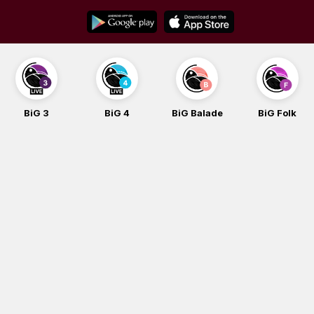
Skip
to
content
BiG 3
BiG 4
BiG Balade
BiG Folk