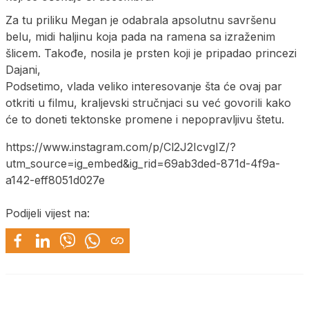
Za tu priliku Megan je odabrala apsolutnu savršenu
belu, midi haljinu koja pada na ramena sa izraženim
šlicem. Takođe, nosila je prsten koji je pripadao princezi
Dajani,
Podsetimo, vlada veliko interesovanje šta će ovaj par
otkriti u filmu, kraljevski stručnjaci su već govorili kako
će to doneti tektonske promene i nepopravljivu štetu.
https://www.instagram.com/p/Cl2J2IcvgIZ/?
utm_source=ig_embed&ig_rid=69ab3ded-871d-4f9a-
a142-eff8051d027e
Podijeli vijest na: