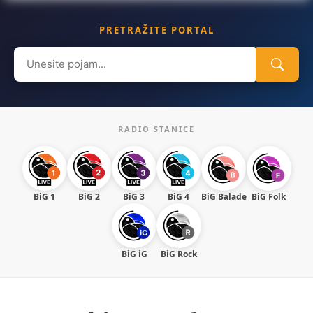
PRETRAŽITE PORTAL
Search
for:
RADIO STANICE
BiG 1
BiG 2
BiG 3
BiG 4
BiG Balade
BiG Folk
BiG iG
BiG Rock