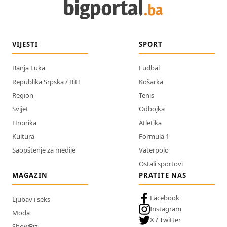
VIJESTI
SPORT
Banja Luka
Fudbal
Republika Srpska / BiH
Košarka
Region
Tenis
Svijet
Odbojka
Hronika
Atletika
Kultura
Formula 1
Saopštenje za medije
Vaterpolo
Ostali sportovi
MAGAZIN
PRATITE NAS
Facebook
Ljubav i seks
Instagram
Moda
X / Twitter
ShowBiz