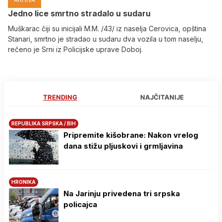
Јedno lice smrtno stradalo u sudaru
Muškarac čiji su inicijali M.M. /43/ iz naselja Cerovica, opština
Stanari, smrtno je stradao u sudaru dva vozila u tom naselju,
rečeno je Srni iz Policijske uprave Doboj.
TRENDING
NAJČITANIJE
REPUBLIKA SRPSKA / BIH
Pripremite kišobrane: Nakon vrelog
dana stižu pljuskovi i grmljavina
HRONIKA
Na Јarinju privedena tri srpska
policajca