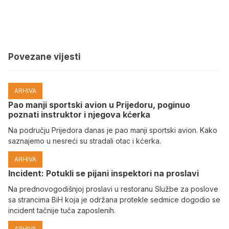
Povezane vijesti
ARHIVA
Pao manji sportski avion u Prijedoru, poginuo
poznati instruktor i njegova kćerka
Na području Prijedora danas je pao manji sportski avion. Kako
saznajemo u nesreći su stradali otac i kćerka.
ARHIVA
Incident: Potukli se pijani inspektori na proslavi
Na prednovogodišnjoj proslavi u restoranu Službe za poslove
sa strancima BiH koja je održana protekle sedmice dogodio se
incident tačnije tuča zaposlenih.
ARHIVA