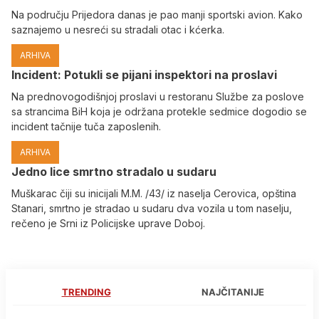
Na području Prijedora danas je pao manji sportski avion. Kako
saznajemo u nesreći su stradali otac i kćerka.
ARHIVA
Incident: Potukli se pijani inspektori na proslavi
Na prednovogodišnjoj proslavi u restoranu Službe za poslove
sa strancima BiH koja je održana protekle sedmice dogodio se
incident tačnije tuča zaposlenih.
ARHIVA
Јedno lice smrtno stradalo u sudaru
Muškarac čiji su inicijali M.M. /43/ iz naselja Cerovica, opština
Stanari, smrtno je stradao u sudaru dva vozila u tom naselju,
rečeno je Srni iz Policijske uprave Doboj.
TRENDING
NAJČITANIJE