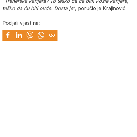
“
Trenerska karijera? To teško da će biti! Posle karijere,
teško da ću biti ovde. Dosta je
“, poručio je Krajinović.
Podijeli vijest na: