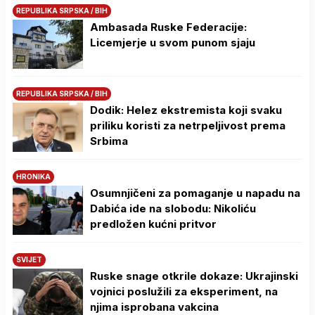
REPUBLIKA SRPSKA / BIH
Ambasada Ruske Federacije:
Licemjerje u svom punom sjaju
REPUBLIKA SRPSKA / BIH
Dodik: Helez ekstremista koji svaku
priliku koristi za netrpeljivost prema
Srbima
HRONIKA
Osumnjičeni za pomaganje u napadu na
Dabića ide na slobodu: Nikoliću
predložen kućni pritvor
SVIJET
Ruske snage otkrile dokaze: Ukrajinski
vojnici poslužili za eksperiment, na
njima isprobana vakcina