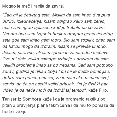
Mogao je meč i ranije da završi.
“Žao mi je četvrtog seta. Mislim da sam imao dva puta
30:30, izjednačenja, nisam odigrao kako sam želeo,
malo sam igrao uplašeno kad je trebalo da se završi.
Nepotrebno sam izgubio brejk u drugom gemu četvrtog
seta gde sam imao gem loptu. Bio sam strpljiv, znao sam
da fizički mogu da izdržim, nisam se previše umorio.
Jesam, naravno, ali sam spreman za naredne mečeve.
Ovo mi daje veliko samopouzdanje s obzirom da sam
velikih problema imao sa povredama. Sad sam potpuno
zdrav, godina je nikad bolja I on mi je dosta pomogao,
dobro sam počeo peti set, znao sam ako uzmem svoj
servis, da će on osetiti veliki pritisak. On je fizički pao,
video je da neće moći da izdrži taj tempo
“, kaže Filip.
Teniser iz Sombora kaže i da je promenio taktiku po
pitanju pravljenja plana takmičenja i da mu to pomaže da
bude svežiji.