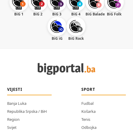
BiG 1
BiG 2
BiG 3
BiG 4
BiG Balade
BiG Folk
BiG iG
BiG Rock
VIJESTI
SPORT
Banja Luka
Fudbal
Republika Srpska / BiH
Košarka
Region
Tenis
Svijet
Odbojka