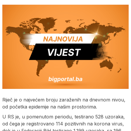
Riječ je o najvećem broju zaraženih na dnevnom nivou,
od početka epidemije na našim prostorima.
U RS je, u pomenutom periodu, testirano 528 uzoraka,
od čega je registrovano 114 pozitivnih na korona virus,
dok je u Federaciji BiH testirano 1.199 uzoraka, sa 196