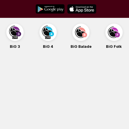
Skip
to
content
BiG 3
BiG 4
BiG Balade
BiG Folk