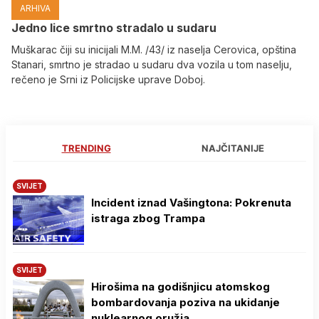
ARHIVA
Јedno lice smrtno stradalo u sudaru
Muškarac čiji su inicijali M.M. /43/ iz naselja Cerovica, opština
Stanari, smrtno je stradao u sudaru dva vozila u tom naselju,
rečeno je Srni iz Policijske uprave Doboj.
TRENDING
NAJČITANIJE
SVIJET
Incident iznad Vašingtona: Pokrenuta
istraga zbog Trampa
SVIJET
Hirošima na godišnjicu atomskog
bombardovanja poziva na ukidanje
nuklearnog oružja