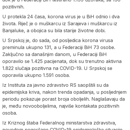
pozitivnih.
U protekla 24 časa, korona virus je u BiH odnio i dva
života. Riječ je o muškarcu iz Sarajeva i muškarcu iz
Banjaluke, a obojica su bila starije životne dobi.
U Srpskoj je, do sada, od posljedica korona virusa
preminula ukupno 131, a u Federaciji BiH 73 osobe.
Zaključno sa današnjim danom, u Federaciji BiH
oporavilo se 1.425 pacijenata, dok su trenutno aktivna
1.822 slučaja pozitivna na COVID-19. U Srpskoj se
oporavila ukupno 1.591 osoba.
Iz Instituta za javno zdravstvo RS saopštili su da
epidemijska kriva, nakon trenda opadanja, u posljednjem
periodu pokazuje porast broja oboljelih. Naglašavaju da
je, među novooboljelima, najviše kontakata pozitivnih
osoba.
Iz Kriznog štaba Federalnog ministarstva zdravstva,
povodom pogoršane COVID-19 epidemiološke situacije,