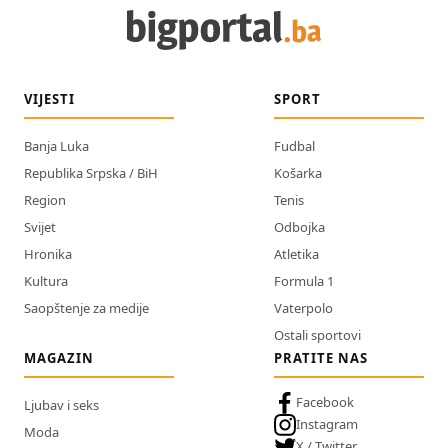
VIJESTI
SPORT
Banja Luka
Fudbal
Republika Srpska / BiH
Košarka
Region
Tenis
Svijet
Odbojka
Hronika
Atletika
Kultura
Formula 1
Saopštenje za medije
Vaterpolo
Ostali sportovi
MAGAZIN
PRATITE NAS
Facebook
Ljubav i seks
Instagram
Moda
X / Twitter