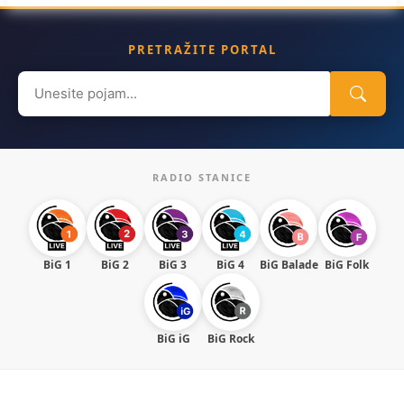
PRETRAŽITE PORTAL
Search
for:
RADIO STANICE
BiG 1
BiG 2
BiG 3
BiG 4
BiG Balade
BiG Folk
BiG iG
BiG Rock