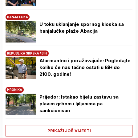
BANJA LUKA
U toku uklanjanje spornog kioska sa
banjalučke plaže Abacija
REPUBLIKA SRPSKA / BIH
Alarmantno i poražavajuće: Pogledajte
koliko će nas tačno ostati u BiH do
2100. godine!
HRONIKA
Prijedor: Istakao bijelu zastavu sa
plavim grbom i ljiljanima pa
sankcionisan
PRIKAŽI JOŠ VIJESTI