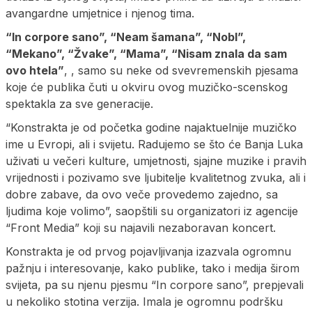
avangardne umjetnice i njenog tima.
“In corpore sano”, “Neam šamana”, “Nobl”,
“Mekano”, “Žvake”, “Mama”, “Nisam znala da sam
ovo htela”
, , samo su neke od svevremenskih pjesama
koje će publika čuti u okviru ovog muzičko-scenskog
spektakla za sve generacije.
“Konstrakta je od početka godine najaktuelnije muzičko
ime u Evropi, ali i svijetu. Radujemo se što će Banja Luka
uživati u večeri kulture, umjetnosti, sjajne muzike i pravih
vrijednosti i pozivamo sve ljubitelje kvalitetnog zvuka, ali i
dobre zabave, da ovo veče provedemo zajedno, sa
ljudima koje volimo”, saopštili su organizatori iz agencije
“Front Media” koji su najavili nezaboravan koncert.
Konstrakta je od prvog pojavljivanja izazvala ogromnu
pažnju i interesovanje, kako publike, tako i medija širom
svijeta, pa su njenu pjesmu “In corpore sano”, prepjevali
u nekoliko stotina verzija. Imala je ogromnu podršku