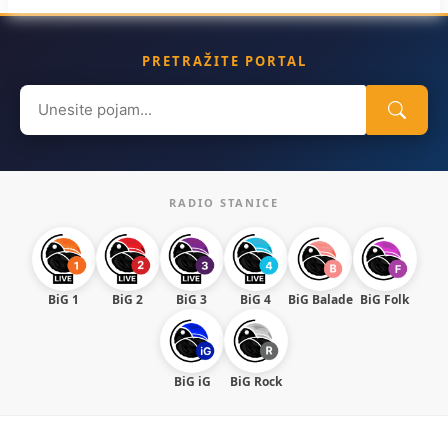
PRETRAŽITE PORTAL
Search
for:
RADIO STANICE
BiG 1
BiG 2
BiG 3
BiG 4
BiG Balade
BiG Folk
BiG iG
BiG Rock