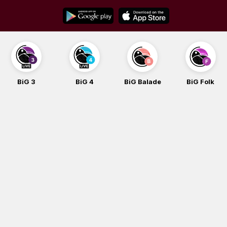
Skip
to
content
BiG 3
BiG 4
BiG Balade
BiG Folk