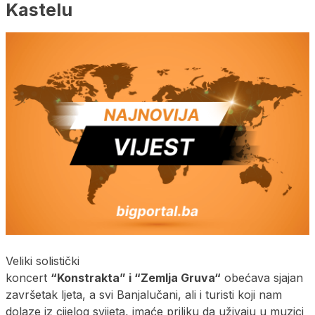
Kastelu
Veliki solistički
koncert
“Konstrakta”
i
“
Zemlja
Gruva
“
obećava sjajan
završetak ljeta, a svi Banjalučani, ali i turisti koji nam
dolaze iz cijelog svijeta, imaće priliku da uživaju u muzici