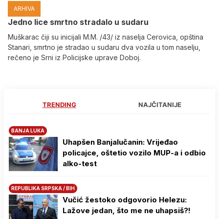
ARHIVA
Јedno lice smrtno stradalo u sudaru
Muškarac čiji su inicijali M.M. /43/ iz naselja Cerovica, opština
Stanari, smrtno je stradao u sudaru dva vozila u tom naselju,
rečeno je Srni iz Policijske uprave Doboj.
TRENDING
NAJČITANIJE
BANJA LUKA
Uhapšen Banjalučanin: Vrijeđao
policajce, oštetio vozilo MUP-a i odbio
alko-test
REPUBLIKA SRPSKA / BIH
Vučić žestoko odgovorio Helezu:
Lažove jedan, što me ne uhapsiš?!