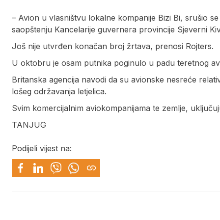
– Avion u vlasništvu lokalne kompanije Bizi Bi, srušio s
saopštenju Kancelarije guvernera provincije Sjeverni Ki
Još nije utvrđen konačan broj žrtava, prenosi Rojters.
U oktobru je osam putnika poginulo u padu teretnog av
Britanska agencija navodi da su avionske nesreće relat
lošeg održavanja letjelica.
Svim komercijalnim aviokompanijama te zemlje, uključujuć
TANJUG
Podijeli vijest na: