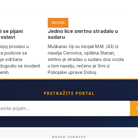
ARHIVA
i se pijani
Јedno lice smrtno stradalo u
roslavi
sudaru
joj proslavi u
Muškarac čiji su inicijali M.M. /43/ iz
za poslove sa
naselja Cerovica, opština Stanari,
 je održana
smrtno je stradao u sudaru dva vozila
dogodio se incident
u tom naselju, rečeno je Srni iz
enih.
Policijske uprave Doboj.
PRETRAŽITE PORTAL
ch
RADIO STANICE