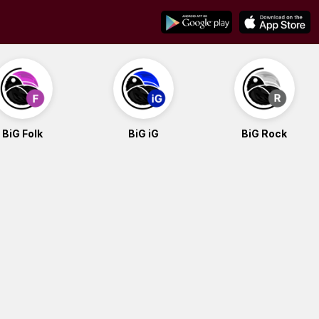
BiG Folk
BiG iG
BiG Rock