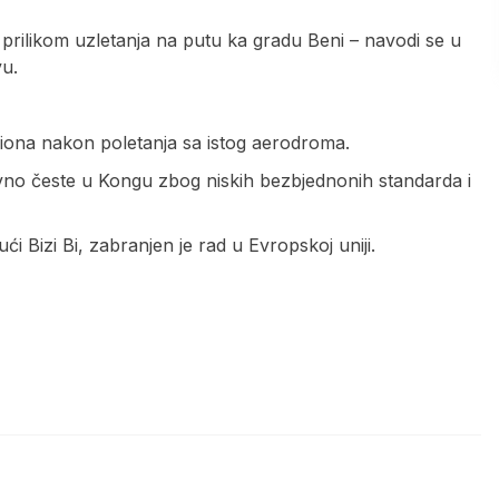
e prilikom uzletanja na putu ka gradu Beni – navodi se u
vu.
iona nakon poletanja sa istog aerodroma.
ivno česte u Kongu zbog niskih bezbjednonih standarda i
i Bizi Bi, zabranjen je rad u Evropskoj uniji.