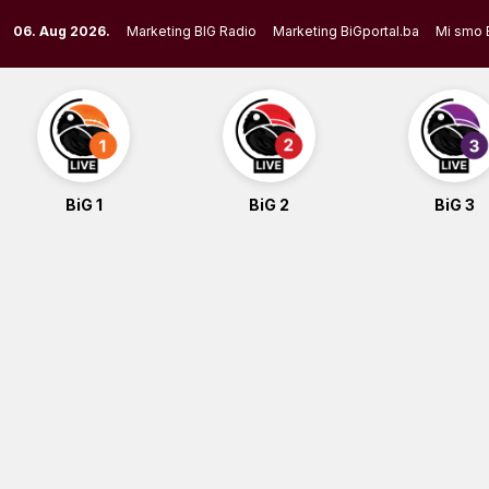
Skip
06. Aug 2026.
Marketing BIG Radio
Marketing BiGportal.ba
Mi smo 
to
content
BiG 1
BiG 2
BiG 3