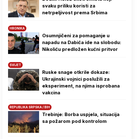
svaku priliku koristi za
netrpeljivost prema Srbima
HRONIKA
Osumnjičeni za pomaganje u
napadu na Dabića ide na slobodu:
Nikoliću predložen kućni pritvor
SVIJET
Ruske snage otkrile dokaze:
Ukrajinski vojnici poslužili za
eksperiment, na njima isprobana
vakcina
REPUBLIKA SRPSKA / BIH
Trebinje: Borba uspjela, situacija
sa požarom pod kontrolom