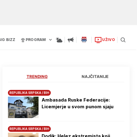
BIG BIZZ
PROGRAM
UŽIVO
TRENDING
NAJČITANIJE
REPUBLIKA SRPSKA / BIH
Ambasada Ruske Federacije:
Licemjerje u svom punom sjaju
REPUBLIKA SRPSKA / BIH
Dodik: Helez ekstremista koji