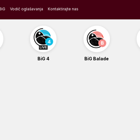
BiG
Vodič oglašavanja
Kontaktirajte nas
BiG 4
BiG Balade