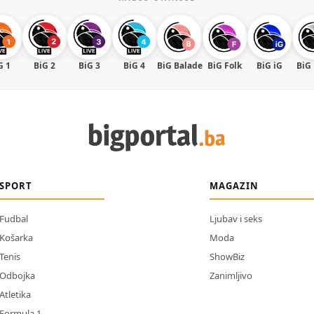
G 1
BiG 2
BiG 3
BiG 4
BiG Balade
BiG Folk
BiG iG
BiG
SPORT
MAGAZIN
Fudbal
Ljubav i seks
Košarka
Moda
Tenis
ShowBiz
Odbojka
Zanimljivo
Atletika
Formula 1