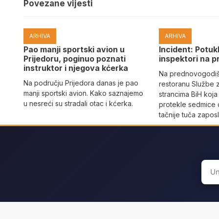
Povezane vijesti
ARHIVA
ARHIVA
Pao manji sportski avion u
Incident: Potukl
Prijedoru, poginuo poznati
inspektori na p
instruktor i njegova kćerka
Na prednovogodišn
Na području Prijedora danas je pao
restoranu Službe 
manji sportski avion. Kako saznajemo
strancima BiH koja
u nesreći su stradali otac i kćerka.
protekle sedmice 
tačnije tuča zaposl
Sear
for: