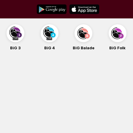
Skip
to
content
BiG 3
BiG 4
BiG Balade
BiG Folk