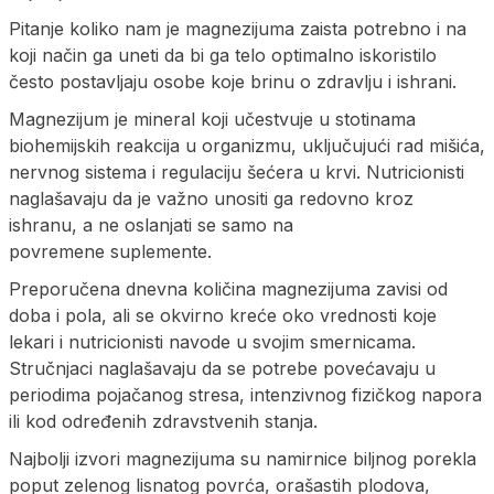
Pitanje koliko nam je magnezijuma zaista potrebno i na
koji način ga uneti da bi ga telo optimalno iskoristilo
često postavljaju osobe koje brinu o zdravlju i ishrani.
Magnezijum je mineral koji učestvuje u stotinama
biohemijskih reakcija u organizmu, uključujući rad mišića,
nervnog sistema i regulaciju šećera u krvi. Nutricionisti
naglašavaju da je važno unositi ga redovno kroz
ishranu, a ne oslanjati se samo na
povremene suplemente.
Preporučena dnevna količina magnezijuma zavisi od
doba i pola, ali se okvirno kreće oko vrednosti koje
lekari i nutricionisti navode u svojim smernicama.
Stručnjaci naglašavaju da se potrebe povećavaju u
periodima pojačanog stresa, intenzivnog fizičkog napora
ili kod određenih zdravstvenih stanja.
Najbolji izvori magnezijuma su namirnice biljnog porekla
poput zelenog lisnatog povrća, orašastih plodova,