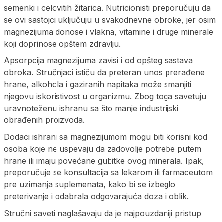
semenki i celovitih žitarica. Nutricionisti preporučuju da
se ovi sastojci uključuju u svakodnevne obroke, jer osim
magnezijuma donose i vlakna, vitamine i druge minerale
koji doprinose opštem zdravlju.
Apsorpcija magnezijuma zavisi i od opšteg sastava
obroka. Stručnjaci ističu da preteran unos prerađene
hrane, alkohola i gaziranih napitaka može smanjiti
njegovu iskoristivost u organizmu. Zbog toga savetuju
uravnoteženu ishranu sa što manje industrijski
obrađenih proizvoda.
Dodaci ishrani sa magnezijumom mogu biti korisni kod
osoba koje ne uspevaju da zadovolje potrebe putem
hrane ili imaju povećane gubitke ovog minerala. Ipak,
preporučuje se konsultacija sa lekarom ili farmaceutom
pre uzimanja suplemenata, kako bi se izbeglo
preterivanje i odabrala odgovarajuća doza i oblik.
Stručni saveti naglašavaju da je najpouzdaniji pristup