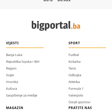
BiG iG
BiG Rock
VIJESTI
SPORT
Banja Luka
Fudbal
Republika Srpska / BiH
Košarka
Region
Tenis
Svijet
Odbojka
Hronika
Atletika
Kultura
Formula 1
Saopštenje za medije
Vaterpolo
Ostali sportovi
MAGAZIN
PRATITE NAS