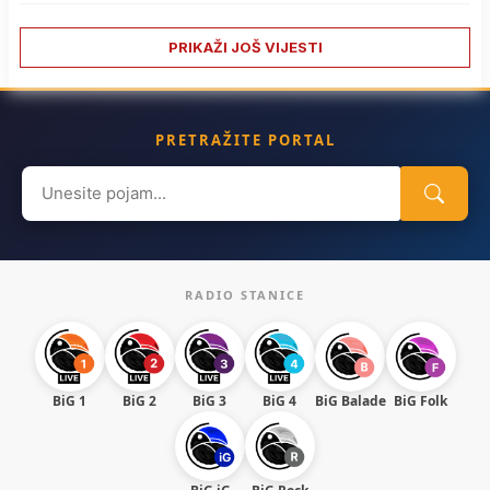
PRIKAŽI JOŠ VIJESTI
PRETRAŽITE PORTAL
Search
for:
RADIO STANICE
BiG 1
BiG 2
BiG 3
BiG 4
BiG Balade
BiG Folk