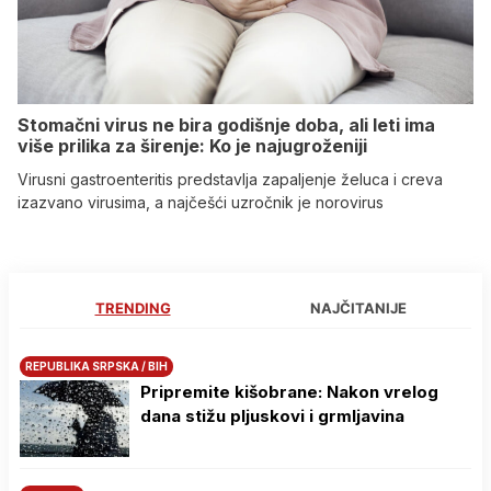
Stomačni virus ne bira godišnje doba, ali leti ima
više prilika za širenje: Ko je najugroženiji
Virusni gastroenteritis predstavlja zapaljenje želuca i creva
izazvano virusima, a najčešći uzročnik je norovirus
TRENDING
NAJČITANIJE
REPUBLIKA SRPSKA / BIH
Pripremite kišobrane: Nakon vrelog
dana stižu pljuskovi i grmljavina