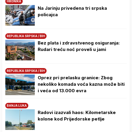
HRONIKA
Na Јarinju privedena tri srpska
policajca
REPUBLIKA SRPSKA / BIH
Bez plata i zdravstvenog osiguranja:
Rudari treću noć proveli u jami
REPUBLIKA SRPSKA / BIH
Oprez pri prelasku granice: Zbog
nekoliko komada voća kazna može biti
i veća od 13.000 evra
BANJA LUKA
Radovi izazvali haos: Kilometarske
kolone kod Prijedorske petlje