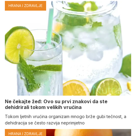
HRANA I ZDRAVLJE
Ne čekajte žeđ: Ovo su prvi znakovi da ste
dehidrirali tokom velikih vrućina
Tokom ljetnih vrućina organizam mnogo brže gubi tečnost, a
dehidracija se često razvija neprimjetno
HRANA I ZDRAVLJE