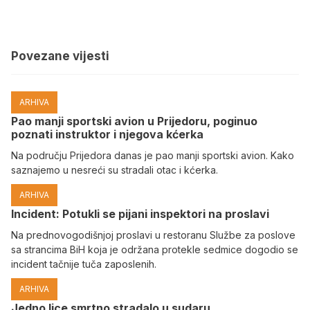
Povezane vijesti
ARHIVA
Pao manji sportski avion u Prijedoru, poginuo
poznati instruktor i njegova kćerka
Na području Prijedora danas je pao manji sportski avion. Kako
saznajemo u nesreći su stradali otac i kćerka.
ARHIVA
Incident: Potukli se pijani inspektori na proslavi
Na prednovogodišnjoj proslavi u restoranu Službe za poslove
sa strancima BiH koja je održana protekle sedmice dogodio se
incident tačnije tuča zaposlenih.
ARHIVA
Јedno lice smrtno stradalo u sudaru