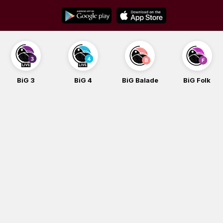
Skip
to
content
BiG 3
BiG 4
BiG Balade
BiG Folk