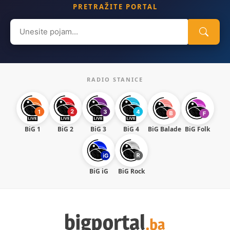
PRETRAŽITE PORTAL
Search
for:
RADIO STANICE
BiG 1
BiG 2
BiG 3
BiG 4
BiG Balade
BiG Folk
BiG iG
BiG Rock