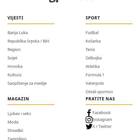
VIJESTI
SPORT
Banja Luka
Fudbal
Republika Srpska / BiH
Košarka
Region
Tenis
Svijet
Odbojka
Hronika
Atletika
Kultura
Formula 1
Saopštenje za medije
Vaterpolo
Ostali sportovi
MAGAZIN
PRATITE NAS
Facebook
Ljubav i seks
Instagram
Moda
X / Twitter
ShowBiz
Zanimljivo