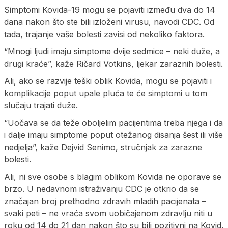
Simptomi Kovida-19 mogu se pojaviti između dva do 14
dana nakon što ste bili izloženi virusu, navodi CDC. Od
tada, trajanje vaše bolesti zavisi od nekoliko faktora.
“Mnogi ljudi imaju simptome dvije sedmice – neki duže, a
drugi kraće”, kaže Ričard Votkins, ljekar zaraznih bolesti.
Ali, ako se razvije teški oblik Kovida, mogu se pojaviti i
komplikacije poput upale pluća te će simptomi u tom
slučaju trajati duže.
“Uočava se da teže oboljelim pacijentima treba njega i da
i dalje imaju simptome poput otežanog disanja šest ili više
nedjelja”, kaže Dejvid Senimo, stručnjak za zarazne
bolesti.
Ali, ni sve osobe s blagim oblikom Kovida ne oporave se
brzo. U nedavnom istraživanju CDC je otkrio da se
značajan broj prethodno zdravih mladih pacijenata –
svaki peti – ne vraća svom uobičajenom zdravlju niti u
roku od 14 do 21 dan nakon što su bili pozitivni na Kovid.