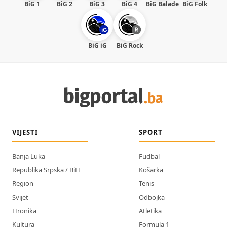
BiG 1
BiG 2
BiG 3
BiG 4
BiG Balade
BiG Folk
BiG iG
BiG Rock
VIJESTI
SPORT
Banja Luka
Fudbal
Republika Srpska / BiH
Košarka
Region
Tenis
Svijet
Odbojka
Hronika
Atletika
Kultura
Formula 1