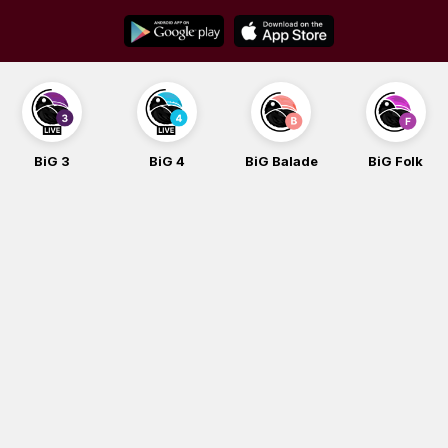
Skip
to
content
BiG 3
BiG 4
BiG Balade
BiG Folk