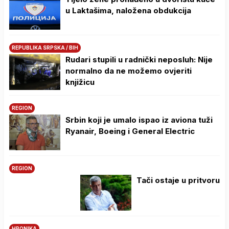
u Laktašima, naložena obdukcija
REPUBLIKA SRPSKA / BIH
Rudari stupili u radnički neposluh: Nije
normalno da ne možemo ovjeriti
knjižicu
REGION
Srbin koji je umalo ispao iz aviona tuži
Ryanair, Boeing i General Electric
REGION
Tači ostaje u pritvoru
HRONIKA