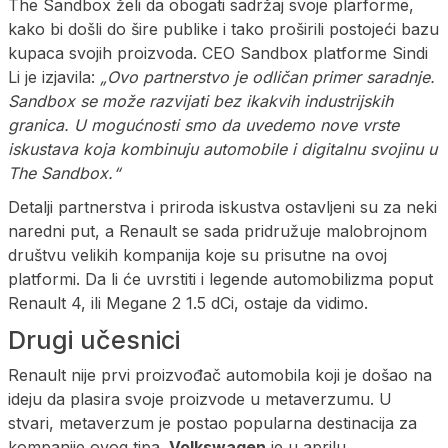
The Sandbox želi da obogati sadržaj svoje plarforme,
kako bi došli do šire publike i tako proširili postojeći bazu
kupaca svojih proizvoda. CEO Sandbox platforme Sindi
Li je izjavila:
„Ovo partnerstvo je odličan primer saradnje.
Sandbox se može razvijati bez ikakvih industrijskih
granica. U mogućnosti smo da uvedemo nove vrste
iskustava koja kombinuju automobile i digitalnu svojinu u
The Sandbox.“
Detalji partnerstva i priroda iskustva ostavljeni su za neki
naredni put, a Renault se sada pridružuje malobrojnom
društvu velikih kompanija koje su prisutne na ovoj
platformi. Da li će uvrstiti i legende automobilizma poput
Renault 4, ili Megane 2 1.5 dCi, ostaje da vidimo.
Drugi učesnici
Renault nije prvi proizvođač automobila koji je došao na
ideju da plasira svoje proizvode u metaverzumu. U
stvari, metaverzum je postao popularna destinacija za
kompanije ovog tipa.
Volkswagen
je u aprilu