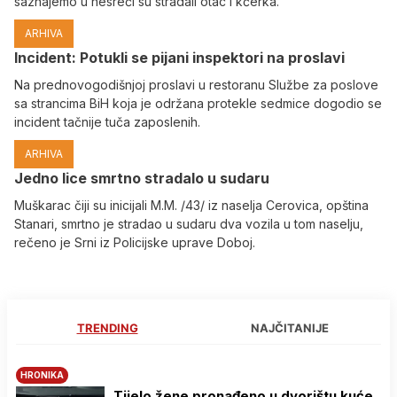
saznajemo u nesreći su stradali otac i kćerka.
ARHIVA
Incident: Potukli se pijani inspektori na proslavi
Na prednovogodišnjoj proslavi u restoranu Službe za poslove
sa strancima BiH koja je održana protekle sedmice dogodio se
incident tačnije tuča zaposlenih.
ARHIVA
Јedno lice smrtno stradalo u sudaru
Muškarac čiji su inicijali M.M. /43/ iz naselja Cerovica, opština
Stanari, smrtno je stradao u sudaru dva vozila u tom naselju,
rečeno je Srni iz Policijske uprave Doboj.
TRENDING
NAJČITANIJE
HRONIKA
Tijelo žene pronađeno u dvorištu kuće