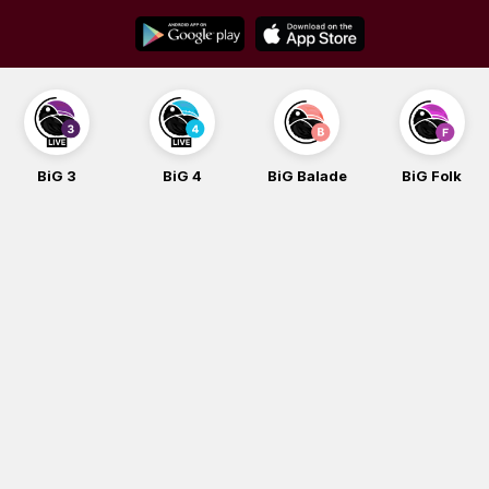
Skip
to
content
BiG 3
BiG 4
BiG Balade
BiG Folk