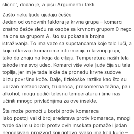
slično”, dodao je, a pišu Argumenti i fakti.
Zašto neke ljude ujedaju češće
Jedan od osnovnih faktora je krvna grupa – komarci
znatno češće sleću na osobe sa krvnom grupom 0 nego
na one sa grupom A, što su pokazala brojna
istraživanja. To ima veze sa supstancama koje telo luči, a
koje otkrivaju komarcima informacije o krvnoj grupi,
tako da znaju na koga da ciljaju. Temperatura naših tela
takođe ima svoj udeo. Komarci više vole ljude čija su tela
toplija, jer im je tada lakše da pronađu krvne sudove
blizu površine kože. Dalje, fiziološke razlike kao što su
ubrzan metabolizam, trudnoća, prekomerna težina, pa i
alkohol, mogu podići telesnu temperaturu i time nas
učiniti mnogo privlačnijima za ove insekte.
Šta može pomoći u borbi protiv komaraca
Iako postoji veliki broj sredstava protiv komaraca, mnogi
tvrde da im u borbi protiv ovih insekata pomaže i jedan
neočekivani proizvod koji gotovo svako ima kod kuće –