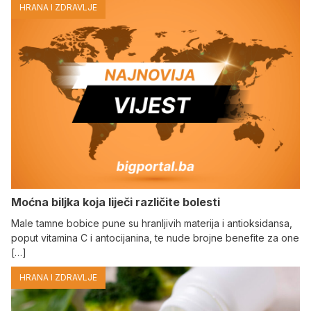
HRANA I ZDRAVLJE
Moćna biljka koja liječi različite bolesti
Male tamne bobice pune su hranljivih materija i antioksidansa,
poput vitamina C i antocijanina, te nude brojne benefite za one
[…]
HRANA I ZDRAVLJE