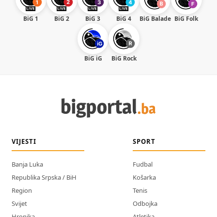
BiG 1
BiG 2
BiG 3
BiG 4
BiG Balade
BiG Folk
BiG iG
BiG Rock
VIJESTI
SPORT
Banja Luka
Fudbal
Republika Srpska / BiH
Košarka
Region
Tenis
Svijet
Odbojka
Hronika
Atletika