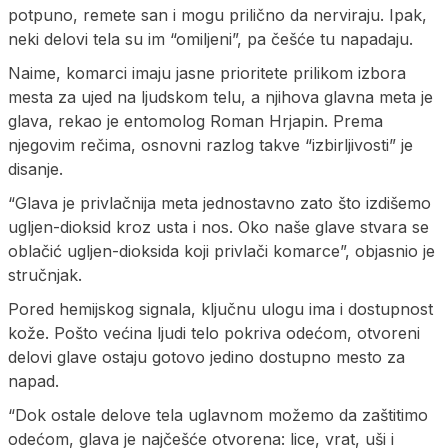
potpuno, remete san i mogu prilično da nerviraju. Ipak,
neki delovi tela su im “omiljeni”, pa češće tu napadaju.
Naime, komarci imaju jasne prioritete prilikom izbora
mesta za ujed na ljudskom telu, a njihova glavna meta je
glava, rekao je entomolog Roman Hrjapin. Prema
njegovim rečima, osnovni razlog takve “izbirljivosti” je
disanje.
“Glava je privlačnija meta jednostavno zato što izdišemo
ugljen-dioksid kroz usta i nos. Oko naše glave stvara se
oblačić ugljen-dioksida koji privlači komarce”, objasnio je
stručnjak.
Pored hemijskog signala, ključnu ulogu ima i dostupnost
kože. Pošto većina ljudi telo pokriva odećom, otvoreni
delovi glave ostaju gotovo jedino dostupno mesto za
napad.
“Dok ostale delove tela uglavnom možemo da zaštitimo
odećom, glava je najčešće otvorena: lice, vrat, uši i