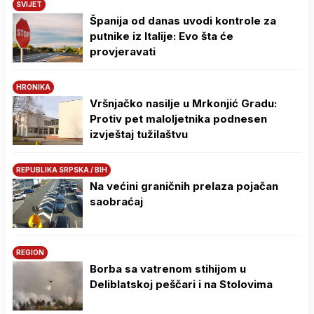
SVIJET
Španija od danas uvodi kontrole za
putnike iz Italije: Evo šta će
provjeravati
HRONIKA
Vršnjačko nasilje u Mrkonjić Gradu:
Protiv pet maloljetnika podnesen
izvještaj tužilaštvu
REPUBLIKA SRPSKA / BIH
Na većini graničnih prelaza pojačan
saobraćaj
REGION
Borba sa vatrenom stihijom u
Deliblatskoj peščari i na Stolovima