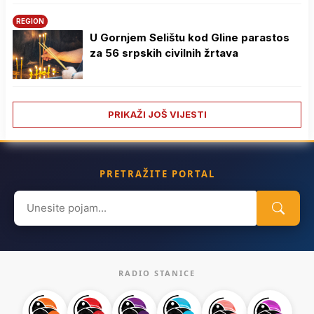
REGION
U Gornjem Selištu kod Gline parastos
za 56 srpskih civilnih žrtava
PRIKAŽI JOŠ VIJESTI
PRETRAŽITE PORTAL
Search
for:
RADIO STANICE