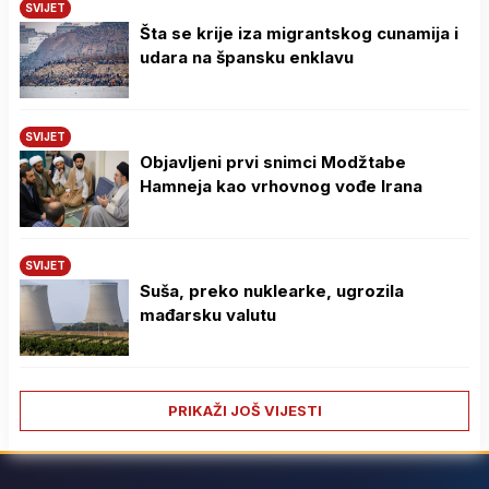
SVIJET
Šta se krije iza migrantskog cunamija i
udara na špansku enklavu
SVIJET
Objavljeni prvi snimci Modžtabe
Hamneja kao vrhovnog vođe Irana
SVIJET
Suša, preko nuklearke, ugrozila
mađarsku valutu
PRIKAŽI JOŠ VIJESTI