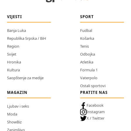
VIJESTI
SPORT
Banja Luka
Fudbal
Republika Srpska / BiH
Košarka
Region
Tenis
Svijet
Odbojka
Hronika
Atletika
Kultura
Formula 1
Saopštenje za medije
Vaterpolo
Ostali sportovi
MAGAZIN
PRATITE NAS
Facebook
Ljubav i seks
Instagram
Moda
X / Twitter
ShowBiz
Zanimljivo