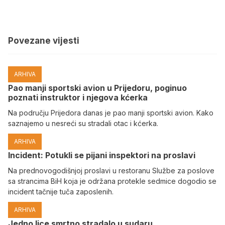
Povezane vijesti
ARHIVA
Pao manji sportski avion u Prijedoru, poginuo
poznati instruktor i njegova kćerka
Na području Prijedora danas je pao manji sportski avion. Kako
saznajemo u nesreći su stradali otac i kćerka.
ARHIVA
Incident: Potukli se pijani inspektori na proslavi
Na prednovogodišnjoj proslavi u restoranu Službe za poslove
sa strancima BiH koja je održana protekle sedmice dogodio se
incident tačnije tuča zaposlenih.
ARHIVA
Јedno lice smrtno stradalo u sudaru