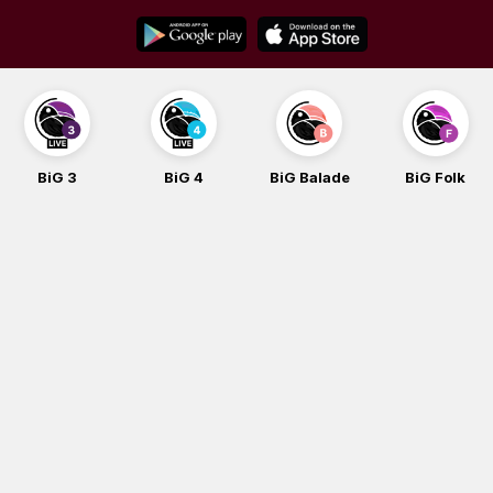
Skip
to
content
BiG 3
BiG 4
BiG Balade
BiG Folk