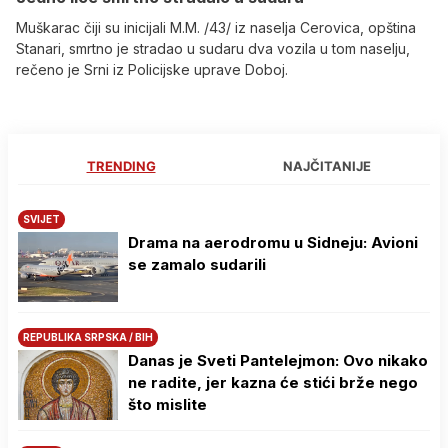
Muškarac čiji su inicijali M.M. /43/ iz naselja Cerovica, opština
Stanari, smrtno je stradao u sudaru dva vozila u tom naselju,
rečeno je Srni iz Policijske uprave Doboj.
TRENDING
NAJČITANIJE
SVIJET
Drama na aerodromu u Sidneju: Avioni
se zamalo sudarili
REPUBLIKA SRPSKA / BIH
Danas je Sveti Pantelejmon: Ovo nikako
ne radite, jer kazna će stići brže nego
što mislite