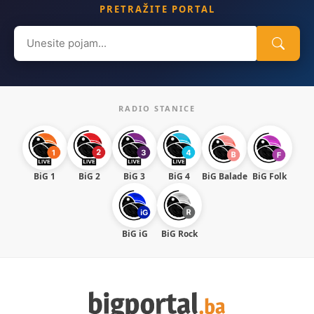
PRETRAŽITE PORTAL
Search
for:
RADIO STANICE
BiG 1
BiG 2
BiG 3
BiG 4
BiG Balade
BiG Folk
BiG iG
BiG Rock