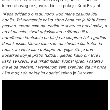
tema njihovog razgovora bio je i pokojni Kobi Brajant.
“Kada pričamo o radu nogu, kod mene zasluge idu
Kobiju. Taj element je nešto zbog čega me je Kobi često
psovao, morao sam da uradim te stvari na pravi način, a
on bi mi neke stvari objašnjavao u šiframa ili u
određenom kontekstu pa bih ja to skapirao čak i godinu
dana kasnije. Morao sam sam da shvatim šta treba da
radim, a sve to sam pokupio od njega. On je prvi
košarkaš koji je pratio fudbal i gledao kako oni trče i
kako se kreću, a ja nikad nisam fudbal igrao. I naterao
me je da gledam. I vremenom sam skapirao šta mi priča
i šta mogu da pokupim odatle”,
rekao je Derozan.