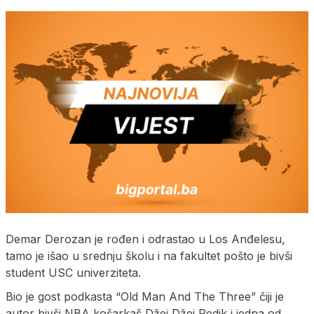
Demar Derozan je rođen i odrastao u Los Anđelesu,
tamo je išao u srednju školu i na fakultet pošto je bivši
student USC univerziteta.
Bio je gost podkasta “Old Man And The Three” čiji je
autor bivši NBA košarkaš Džej Džej Redik i jedna od