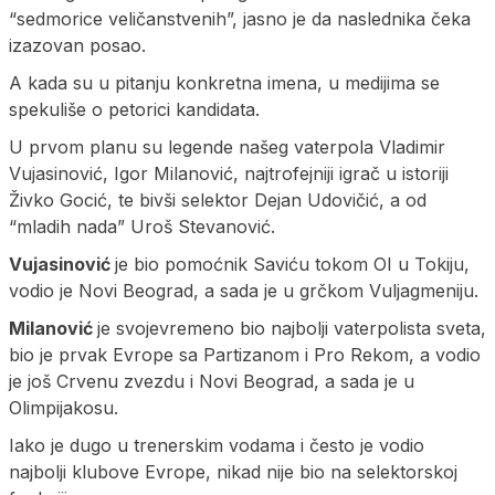
“sedmorice veličanstvenih”, jasno je da naslednika čeka
izazovan posao.
A kada su u pitanju konkretna imena, u medijima se
spekuliše o petorici kandidata.
U prvom planu su legende našeg vaterpola Vladimir
Vujasinović, Igor Milanović, najtrofejniji igrač u istoriji
Živko Gocić, te bivši selektor Dejan Udovičić, a od
“mladih nada” Uroš Stevanović.
Vujasinović
je bio pomoćnik Saviću tokom OI u Tokiju,
vodio je Novi Beograd, a sada je u grčkom Vuljagmeniju.
Milanović
je svojevremeno bio najbolji vaterpolista sveta,
bio je prvak Evrope sa Partizanom i Pro Rekom, a vodio
je još Crvenu zvezdu i Novi Beograd, a sada je u
Olimpijakosu.
Iako je dugo u trenerskim vodama i često je vodio
najbolji klubove Evrope, nikad nije bio na selektorskoj