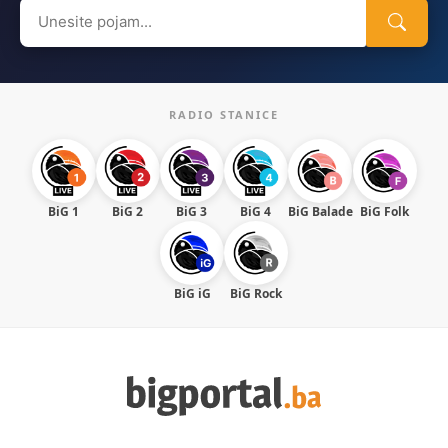
Search
for:
RADIO STANICE
BiG 1
BiG 2
BiG 3
BiG 4
BiG Balade
BiG Folk
BiG iG
BiG Rock