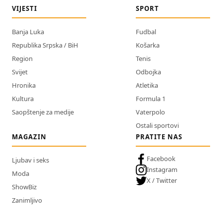
VIJESTI
SPORT
Banja Luka
Fudbal
Republika Srpska / BiH
Košarka
Region
Tenis
Svijet
Odbojka
Hronika
Atletika
Kultura
Formula 1
Saopštenje za medije
Vaterpolo
Ostali sportovi
MAGAZIN
PRATITE NAS
Facebook
Ljubav i seks
Instagram
Moda
X / Twitter
ShowBiz
Zanimljivo