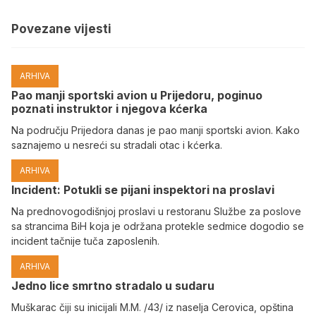
Povezane vijesti
ARHIVA
Pao manji sportski avion u Prijedoru, poginuo
poznati instruktor i njegova kćerka
Na području Prijedora danas je pao manji sportski avion. Kako
saznajemo u nesreći su stradali otac i kćerka.
ARHIVA
Incident: Potukli se pijani inspektori na proslavi
Na prednovogodišnjoj proslavi u restoranu Službe za poslove
sa strancima BiH koja je održana protekle sedmice dogodio se
incident tačnije tuča zaposlenih.
ARHIVA
Јedno lice smrtno stradalo u sudaru
Muškarac čiji su inicijali M.M. /43/ iz naselja Cerovica, opština