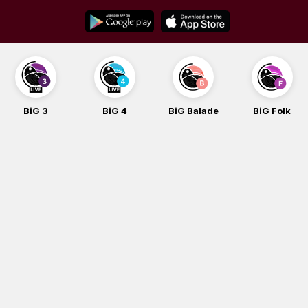
Skip
to
content
BiG 3
BiG 4
BiG Balade
BiG Folk