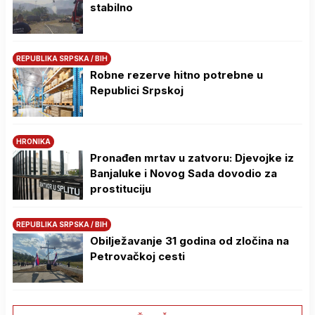
stabilno
REPUBLIKA SRPSKA / BIH
Robne rezerve hitno potrebne u
Republici Srpskoj
HRONIKA
Pronađen mrtav u zatvoru: Djevojke iz
Banjaluke i Novog Sada dovodio za
prostituciju
REPUBLIKA SRPSKA / BIH
Obilježavanje 31 godina od zločina na
Petrovačkoj cesti