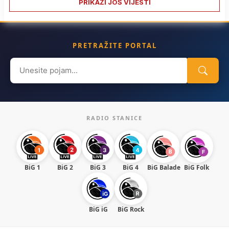
PRIKAŽI JOŠ VIJESTI
PRETRAŽITE PORTAL
Search
for:
RADIO STANICE
BiG 1
BiG 2
BiG 3
BiG 4
BiG Balade
BiG Folk
BiG iG
BiG Rock