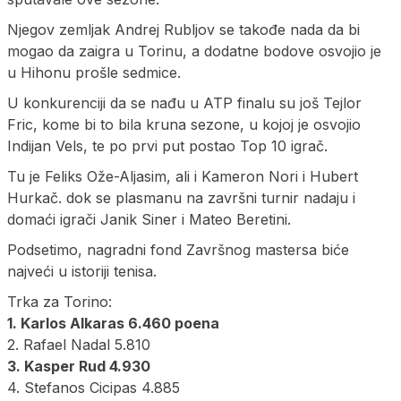
Njegov zemljak Andrej Rubljov se takođe nada da bi
mogao da zaigra u Torinu, a dodatne bodove osvojio je
u Hihonu prošle sedmice.
U konkurenciji da se nađu u ATP finalu su još Tejlor
Fric, kome bi to bila kruna sezone, u kojoj je osvojio
Indijan Vels, te po prvi put postao Top 10 igrač.
Tu je Feliks Ože-Aljasim, ali i Kameron Nori i Hubert
Hurkač. dok se plasmanu na završni turnir nadaju i
domaći igrači Janik Siner i Mateo Beretini.
Podsetimo, nagradni fond Završnog mastersa biće
najveći u istoriji tenisa.
Trka za Torino:
1. Karlos Alkaras 6.460 poena
2. Rafael Nadal 5.810
3. Kasper Rud 4.930
4. Stefanos Cicipas 4.885