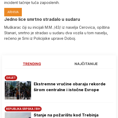
incident tačnije tuča zaposlenih.
ARHIVA
Јedno lice smrtno stradalo u sudaru
Muškarac čiji su inicijali M.M. /43/ iz naselja Cerovica, opština
Stanari, smrtno je stradao u sudaru dva vozila u tom naselju,
rečeno je Srni iz Policijske uprave Doboj.
TRENDING
NAJČITANIJE
SVIJET
Ekstremne vrućine obaraju rekorde
širom centralne i istočne Evrope
REPUBLIKA SRPSKA / BIH
Stanje na požarištu kod Trebinja