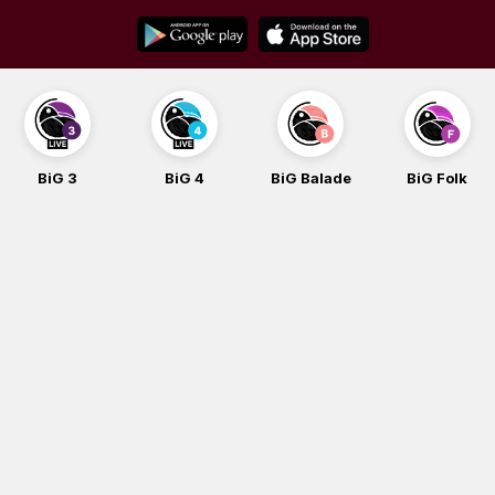
Skip
to
content
BiG 3
BiG 4
BiG Balade
BiG Folk