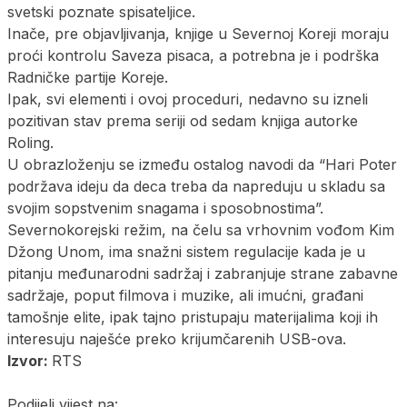
svetski poznate spisateljice.
Inače, pre objavljivanja, knjige u Severnoj Koreji moraju
proći kontrolu Saveza pisaca, a potrebna je i podrška
Radničke partije Koreje.
Ipak, svi elementi i ovoj proceduri, nedavno su izneli
pozitivan stav prema seriji od sedam knjiga autorke
Roling.
U obrazloženju se između ostalog navodi da “Hari Poter
podržava ideju da deca treba da napreduju u skladu sa
svojim sopstvenim snagama i sposobnostima”.
Severnokorejski režim, na čelu sa vrhovnim vođom Kim
Džong Unom, ima snažni sistem regulacije kada je u
pitanju međunarodni sadržaj i zabranjuje strane zabavne
sadržaje, poput filmova i muzike, ali imućni, građani
tamošnje elite, ipak tajno pristupaju materijalima koji ih
interesuju naješće preko krijumčarenih USB-ova.
Izvor:
RTS
Podijeli vijest na: