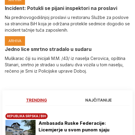
Incident: Potukli se pijani inspektori na proslavi
Na prednovogodišnjoj proslavi u restoranu Službe za poslove
sa strancima BiH koja je održana protekle sedmice dogodio se
incident tačnije tuča zaposlenih.
ARHIVA
Јedno lice smrtno stradalo u sudaru
Muškarac čiji su inicijali M.M. /43/ iz naselja Cerovica, opština
Stanari, smrtno je stradao u sudaru dva vozila u tom naselju,
rečeno je Srni iz Policijske uprave Doboj.
TRENDING
NAJČITANIJE
REPUBLIKA SRPSKA / BIH
Ambasada Ruske Federacije:
Licemjerje u svom punom sjaju