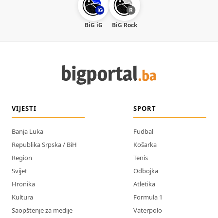
BiG iG
BiG Rock
VIJESTI
SPORT
Banja Luka
Fudbal
Republika Srpska / BiH
Košarka
Region
Tenis
Svijet
Odbojka
Hronika
Atletika
Kultura
Formula 1
Saopštenje za medije
Vaterpolo