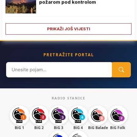
požarom pod kontrolom
PRIKAŽI JOŠ VIJESTI
PRETRAŽITE PORTAL
Search
for:
RADIO STANICE
BiG 1
BiG 2
BiG 3
BiG 4
BiG Balade
BiG Folk