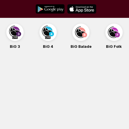
Skip
to
content
BiG 3
BiG 4
BiG Balade
BiG Folk