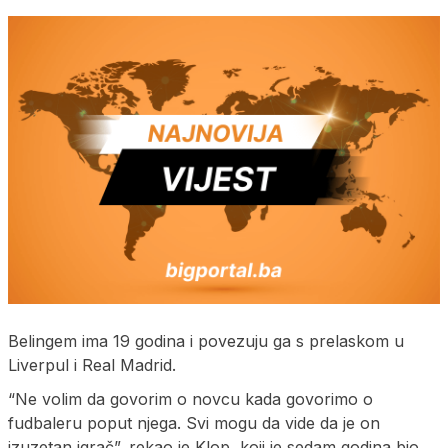
Belingem ima 19 godina i povezuju ga s prelaskom u
Liverpul i Real Madrid.
“Ne volim da govorim o novcu kada govorimo o
fudbaleru poput njega. Svi mogu da vide da je on
izuzetan igrač”, rekao je Klop, koji je sedam godina bio