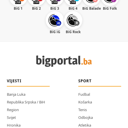
BiG 1
BiG 2
BiG 3
BiG 4
BiG Balade
BiG Folk
BiG iG
BiG Rock
VIJESTI
SPORT
Banja Luka
Fudbal
Republika Srpska / BiH
Košarka
Region
Tenis
Svijet
Odbojka
Hronika
Atletika