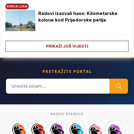
BANJA LUKA
Radovi izazvali haos: Kilometarske
kolone kod Prijedorske petlje
PRIKAŽI JOŠ VIJESTI
PRETRAŽITE PORTAL
Search
for:
RADIO STANICE