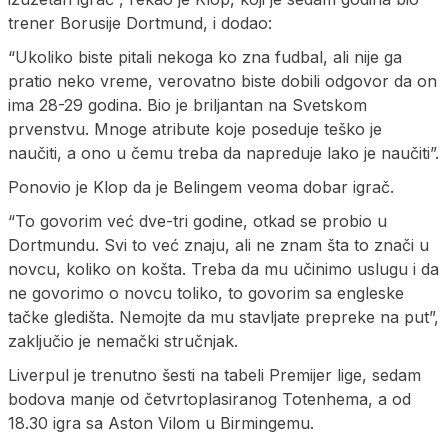
trener Borusije Dortmund, i dodao:
“Ukoliko biste pitali nekoga ko zna fudbal, ali nije ga
pratio neko vreme, verovatno biste dobili odgovor da on
ima 28-29 godina. Bio je briljantan na Svetskom
prvenstvu. Mnoge atribute koje poseduje teško je
naučiti, a ono u čemu treba da napreduje lako je naučiti”.
Ponovio je Klop da je Belingem veoma dobar igrač.
“To govorim već dve-tri godine, otkad se probio u
Dortmundu. Svi to već znaju, ali ne znam šta to znači u
novcu, koliko on košta. Treba da mu učinimo uslugu i da
ne govorimo o novcu toliko, to govorim sa engleske
tačke gledišta. Nemojte da mu stavljate prepreke na put”,
zaključio je nemački stručnjak.
Liverpul je trenutno šesti na tabeli Premijer lige, sedam
bodova manje od četvrtoplasiranog Totenhema, a od
18.30 igra sa Aston Vilom u Birmingemu.