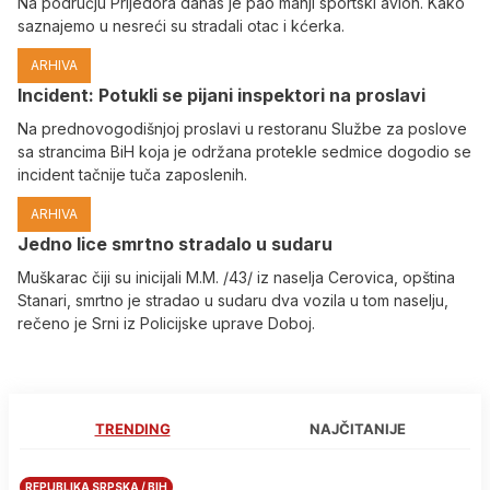
Na području Prijedora danas je pao manji sportski avion. Kako
saznajemo u nesreći su stradali otac i kćerka.
ARHIVA
Incident: Potukli se pijani inspektori na proslavi
Na prednovogodišnjoj proslavi u restoranu Službe za poslove
sa strancima BiH koja je održana protekle sedmice dogodio se
incident tačnije tuča zaposlenih.
ARHIVA
Јedno lice smrtno stradalo u sudaru
Muškarac čiji su inicijali M.M. /43/ iz naselja Cerovica, opština
Stanari, smrtno je stradao u sudaru dva vozila u tom naselju,
rečeno je Srni iz Policijske uprave Doboj.
TRENDING
NAJČITANIJE
REPUBLIKA SRPSKA / BIH