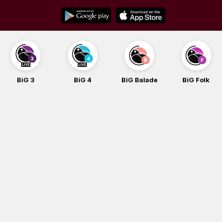
Skip
to
content
BiG 3
BiG 4
BiG Balade
BiG Folk