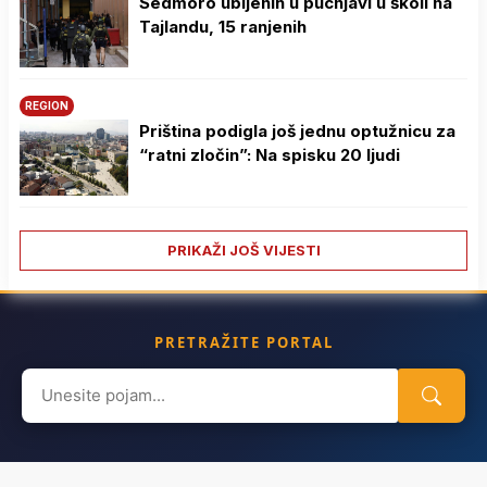
Sedmoro ubijenih u pucnjavi u školi na
Tajlandu, 15 ranjenih
REGION
Priština podigla još jednu optužnicu za
“ratni zločin”: Na spisku 20 ljudi
PRIKAŽI JOŠ VIJESTI
PRETRAŽITE PORTAL
Search
for: