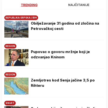
TRENDING
NAJČITANIJE
REPUBLIKA SRPSKA / BIH
Obilježavanje 31 godina od zločina na
Petrovačkoj cesti
REGION
Pupovac o govoru mržnje koji je
odzvanjao Kninom
REGION
Zemljotres kod Senja jačine 3,5 po
Rihteru
SVIJET