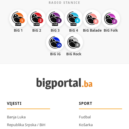
RADIO STANICE
BiG 1
BiG 2
BiG 3
BiG 4
BiG Balade
BiG Folk
BiG iG
BiG Rock
VIJESTI
SPORT
Banja Luka
Fudbal
Republika Srpska / BiH
Košarka