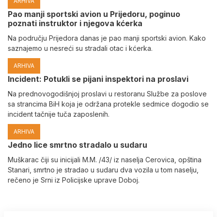
ARHIVA
Pao manji sportski avion u Prijedoru, poginuo
poznati instruktor i njegova kćerka
Na području Prijedora danas je pao manji sportski avion. Kako
saznajemo u nesreći su stradali otac i kćerka.
ARHIVA
Incident: Potukli se pijani inspektori na proslavi
Na prednovogodišnjoj proslavi u restoranu Službe za poslove
sa strancima BiH koja je održana protekle sedmice dogodio se
incident tačnije tuča zaposlenih.
ARHIVA
Јedno lice smrtno stradalo u sudaru
Muškarac čiji su inicijali M.M. /43/ iz naselja Cerovica, opština
Stanari, smrtno je stradao u sudaru dva vozila u tom naselju,
rečeno je Srni iz Policijske uprave Doboj.