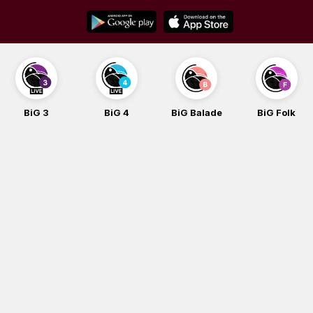
Skip
to
content
BiG 3
BiG 4
BiG Balade
BiG Folk