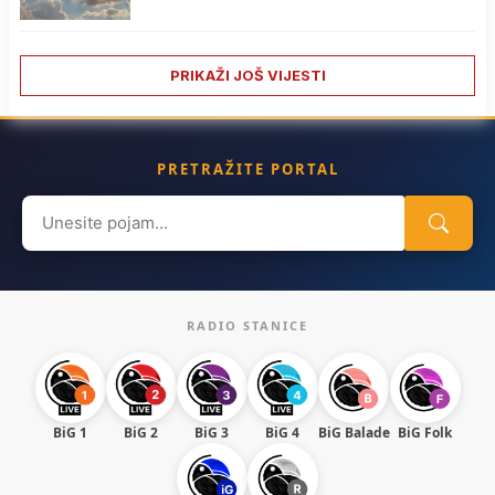
PRIKAŽI JOŠ VIJESTI
PRETRAŽITE PORTAL
Search
for:
RADIO STANICE
BiG 1
BiG 2
BiG 3
BiG 4
BiG Balade
BiG Folk