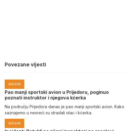
Povezane vijesti
ARHIVA
Pao manji sportski avion u Prijedoru, poginuo
poznati instruktor i njegova kćerka
Na području Prijedora danas je pao manji sportski avion. Kako
saznajemo u nesreći su stradali otac i kćerka.
ARHIVA