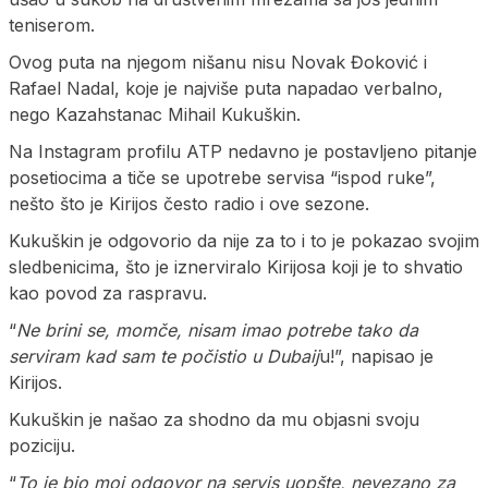
teniserom.
Ovog puta na njegom nišanu nisu Novak Đoković i
Rafael Nadal, koje je najviše puta napadao verbalno,
nego Kazahstanac Mihail Kukuškin.
Na Instagram profilu ATP nedavno je postavljeno pitanje
posetiocima a tiče se upotrebe servisa “ispod ruke”,
nešto što je Kirijos često radio i ove sezone.
Kukuškin je odgovorio da nije za to i to je pokazao svojim
sledbenicima, što je iznerviralo Kirijosa koji je to shvatio
kao povod za raspravu.
“
Ne brini se, momče, nisam imao potrebe tako da
serviram kad sam te počistio u Dubaij
u!”, napisao je
Kirijos.
Kukuškin je našao za shodno da mu objasni svoju
poziciju.
“
To je bio moj odgovor na servis uopšte, nevezano za