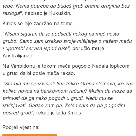
tebe. Nema potrebe da budeš grub prema drugima bez
razloga
“, napisao je Kukuškin.
Kirijos se nije zadržao na tome.
“
Nisam siguran da je podsetiti nekog na meč nešto
grubo. Samo sam izrekao svoje mišljenje o našem meču
i upotrebi servisa ispod ru
ke”, poručio mu je
Australijanac.
Na Vimbldonu je tokom meča pogodio Nadala lopticom
u grudi da bi posle meča rekao.
“Što bih mu se izvinio? Ima toliko Grend slemova, ko zna
koliko novca na bankovnom računu? Mislim da može da
prihvati da ga neko pogodi u grudi. Neću mu se
izvinjavati. Gađao sam ga, želeo sam da ga pogodim
posred grud
i”, rekao je tada Kirijos.
Podijeli vijest na: