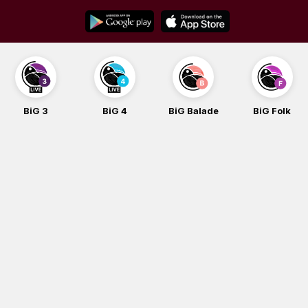
Skip
to
content
BiG 3
BiG 4
BiG Balade
BiG Folk