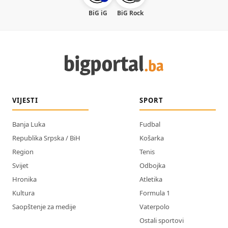
BiG iG
BiG Rock
VIJESTI
SPORT
Banja Luka
Fudbal
Republika Srpska / BiH
Košarka
Region
Tenis
Svijet
Odbojka
Hronika
Atletika
Kultura
Formula 1
Saopštenje za medije
Vaterpolo
Ostali sportovi