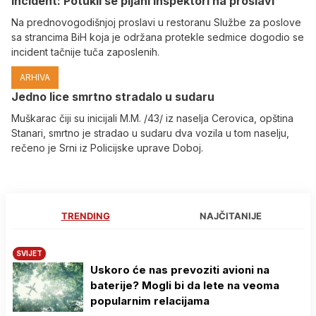
Incident: Potukli se pijani inspektori na proslavi
Na prednovogodišnjoj proslavi u restoranu Službe za poslove
sa strancima BiH koja je održana protekle sedmice dogodio se
incident tačnije tuča zaposlenih.
ARHIVA
Јedno lice smrtno stradalo u sudaru
Muškarac čiji su inicijali M.M. /43/ iz naselja Cerovica, opština
Stanari, smrtno je stradao u sudaru dva vozila u tom naselju,
rečeno je Srni iz Policijske uprave Doboj.
TRENDING
NAJČITANIJE
SVIJET
Uskoro će nas prevoziti avioni na
baterije? Mogli bi da lete na veoma
popularnim relacijama