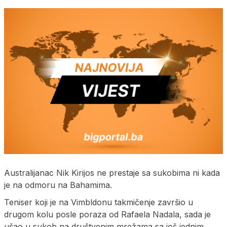
Australijanac Nik Kirijos ne prestaje sa sukobima ni kada
je na odmoru na Bahamima.
Teniser koji je na Vimbldonu takmičenje završio u
drugom kolu posle poraza od Rafaela Nadala, sada je
ušao u sukob na društvenim mrežama sa još jednim