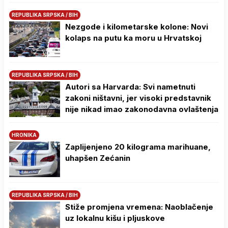
REPUBLIKA SRPSKA / BIH
Nezgode i kilometarske kolone: Novi
kolaps na putu ka moru u Hrvatskoj
REPUBLIKA SRPSKA / BIH
Autori sa Harvarda: Svi nametnuti
zakoni ništavni, jer visoki predstavnik
nije nikad imao zakonodavna ovlaštenja
HRONIKA
Zaplijenjeno 20 kilograma marihuane,
uhapšen Zećanin
REPUBLIKA SRPSKA / BIH
Stiže promjena vremena: Naoblačenje
uz lokalnu kišu i pljuskove