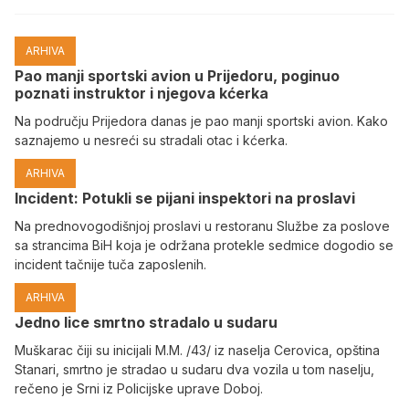
ARHIVA
Pao manji sportski avion u Prijedoru, poginuo
poznati instruktor i njegova kćerka
Na području Prijedora danas je pao manji sportski avion. Kako
saznajemo u nesreći su stradali otac i kćerka.
ARHIVA
Incident: Potukli se pijani inspektori na proslavi
Na prednovogodišnjoj proslavi u restoranu Službe za poslove
sa strancima BiH koja je održana protekle sedmice dogodio se
incident tačnije tuča zaposlenih.
ARHIVA
Јedno lice smrtno stradalo u sudaru
Muškarac čiji su inicijali M.M. /43/ iz naselja Cerovica, opština
Stanari, smrtno je stradao u sudaru dva vozila u tom naselju,
rečeno je Srni iz Policijske uprave Doboj.