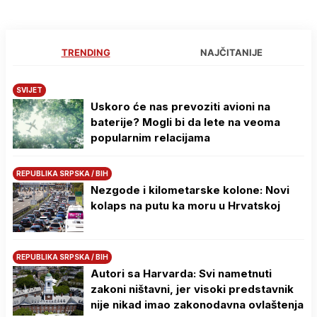
TRENDING
NAJČITANIJE
SVIJET
Uskoro će nas prevoziti avioni na
baterije? Mogli bi da lete na veoma
popularnim relacijama
REPUBLIKA SRPSKA / BIH
Nezgode i kilometarske kolone: Novi
kolaps na putu ka moru u Hrvatskoj
REPUBLIKA SRPSKA / BIH
Autori sa Harvarda: Svi nametnuti
zakoni ništavni, jer visoki predstavnik
nije nikad imao zakonodavna ovlaštenja