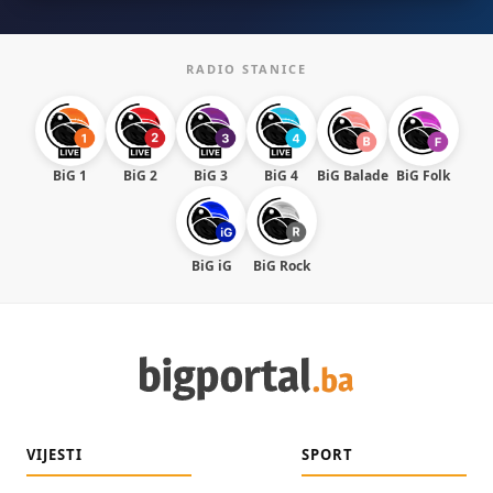
RADIO STANICE
BiG 1
BiG 2
BiG 3
BiG 4
BiG Balade
BiG Folk
BiG iG
BiG Rock
VIJESTI
SPORT