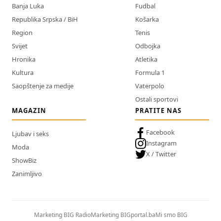
Banja Luka
Fudbal
Republika Srpska / BiH
Košarka
Region
Tenis
Svijet
Odbojka
Hronika
Atletika
Kultura
Formula 1
Saopštenje za medije
Vaterpolo
Ostali sportovi
MAGAZIN
PRATITE NAS
Facebook
Ljubav i seks
Instagram
Moda
X / Twitter
ShowBiz
Zanimljivo
Marketing BIG Radio
Marketing BIGportal.ba
Mi smo BIG