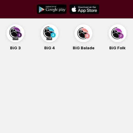
Skip
to
content
BiG 3
BiG 4
BiG Balade
BiG Folk