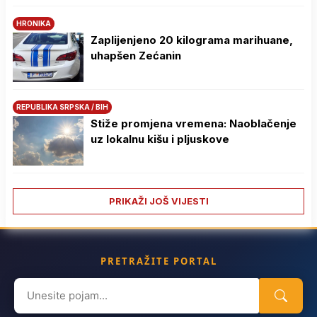
HRONIKA
Zaplijenjeno 20 kilograma marihuane,
uhapšen Zećanin
REPUBLIKA SRPSKA / BIH
Stiže promjena vremena: Naoblačenje
uz lokalnu kišu i pljuskove
PRIKAŽI JOŠ VIJESTI
PRETRAŽITE PORTAL
Search
for: